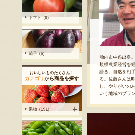
トマト (9)
茄子 (6)
胎内市中条出身。
規模農業経営を
語る。自然を相
おいしいものたくさん！
カテゴリ
から商品を探す
る。佐藤さんは
し、やりがいの
いう地域のブラ
果物 (191)