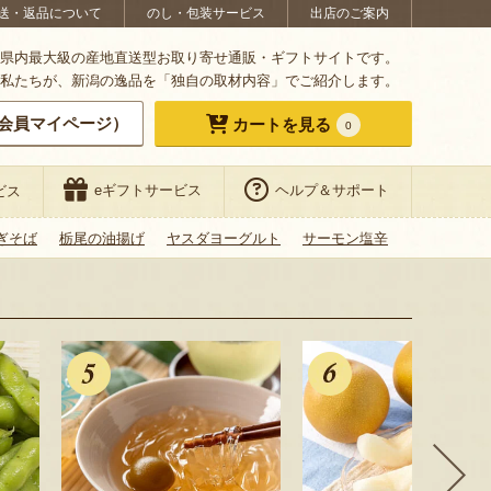
送・返品について
のし・包装サービス
出店のご案内
県内最大級の産地直送型お取り寄せ通販・ギフトサイトです。
私たちが、新潟の逸品を「独自の取材内容」でご紹介します。
会員マイページ）
カートを見る
0
eギフトサービス
ヘルプ＆サポート
ビス
ぎそば
栃尾の油揚げ
ヤスダヨーグルト
サーモン塩辛