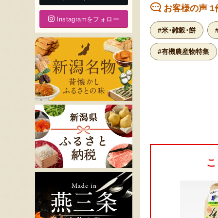
お客様の声 1
Instagramをフォロー
#米･雑穀･餅
#有機農産物特集
こ