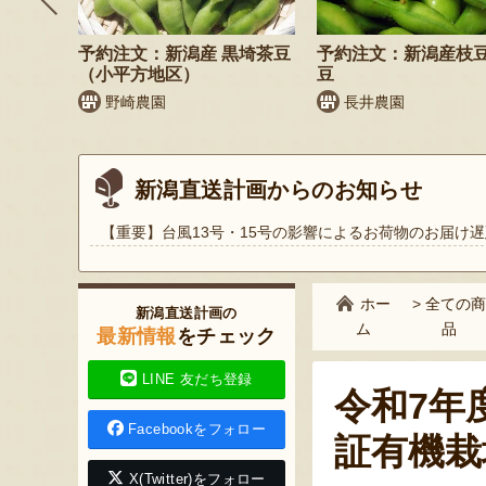
飲むヨ
予約注文：新潟産 黒埼茶豆
予約注文：新潟産枝
（小平方地区）
豆
野崎農園
長井農園
新潟直送計画からのお知らせ
【重要】台風13号・15号の影響によるお荷物のお届け遅
ホー
>
全ての商
新潟直送計画の
ム
品
最新情報
をチェック
LINE 友だち登録
令和7年
Facebookをフォロー
証有機栽
X(Twitter)をフォロー