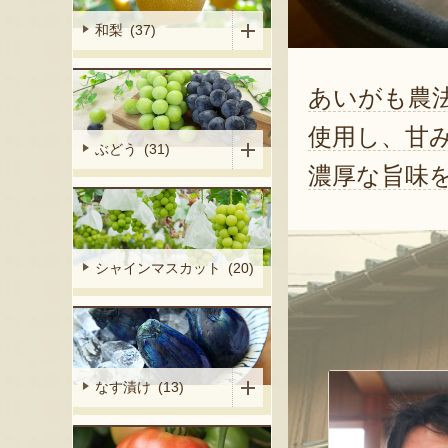
和梨 (37)
あいがも農法
使用し、甘
ぶどう (31)
濃厚な旨味
シャインマスカット (20)
なす漬け (13)