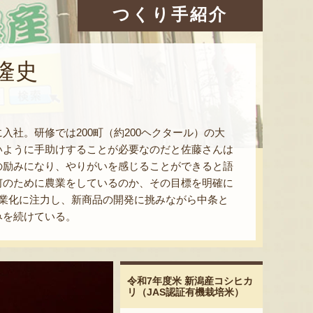
つくり手紹介
隆史
社。研修では200町（約200ヘクタール）の大
いように手助けすることが必要なのだと佐藤さんは
の励みになり、やりがいを感じることができると語
何のために農業をしているのか、その目標を明確に
業化に注力し、新商品の開発に挑みながら中条と
みを続けている。
令和7年度米 新潟産コシヒカ
リ（JAS認証有機栽培米）