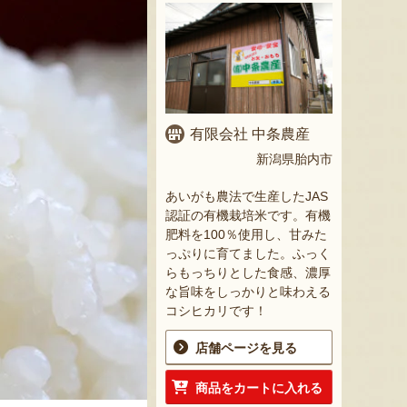
有限会社 中条農産
新潟県胎内市
あいがも農法で生産したJAS
認証の有機栽培米です。有機
肥料を100％使用し、甘みた
っぷりに育てました。ふっく
らもっちりとした食感、濃厚
な旨味をしっかりと味わえる
コシヒカリです！
店舗ページを見る
商品をカートに入れる