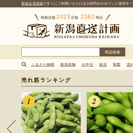
新規会員登録
ですぐにご利用いただける100円分のポイント進呈中！
1023
2362
掲載店舗
店舗
商品
検
索:
ふるさと納税
新潟名物
お中元
枝豆
和梨
流
売れ筋ランキング