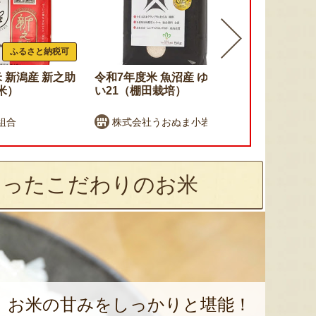
ふるさと納税可
 新潟産 新之助
令和7年度米 魚沼産 ゆうだ
令和7年度米
米）
い21（棚田栽培）
コシヒカリ
組合
株式会社うおぬま小岩農園
しおざわ
なったこだわりのお米
お米の甘みをしっかりと堪能！