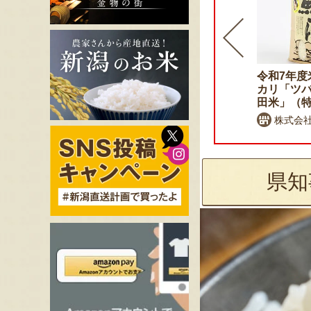
令和7年度米 魚沼産コシヒ
令和7年度
カリ「つなぐ棚田米」
カリ「ツ
田米」（
NPO法人地域おこし
株式会
県知