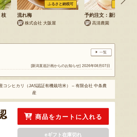
ふるさと納税可
ふるさと納税
 枝
流れ梅
予約注文：新潟県産 梨
株式会社 大阪屋
高清農園
鳥
一覧
[新潟直送計画からのお知らせ]
2026年08月07日
産コシヒカリ（JAS認証有機栽培米） – 有限会社 中条農
産
認
商品をカートに入れる
eギフト在庫切れ