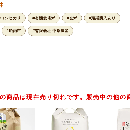
件
#コシヒカリ
#有機栽培米
#玄米
#定期購入あり
#胎内市
#有限会社 中条農産
の商品は現在売り切れです。販売中の他の