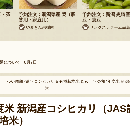
豆・茶
予約注文：新潟県産 梨（贈
予約注文：新潟 黒埼産
答用・家庭用）
豆・茶豆
やまきん果樹園
サンクスファーム黒
延について（8月7日）
>
米･雑穀･餅
>
コシヒカリ
&
有機栽培米
&
玄
>
令和7年度米 新潟
米
度米 新潟産コシヒカリ（JAS
培米）