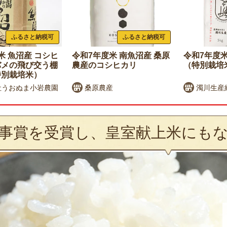
ふるさと納税可
ふるさと納税可
米 魚沼産 コシヒ
令和7年度米 南魚沼産 桑原
令和7年度米
バメの飛び交う棚
農産のコシヒカリ
（特別栽培
特別栽培米）
社うおぬま小岩農園
桑原農産
濁川生産
事賞を受賞し、皇室献上米にも