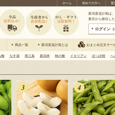
ホーム
初めての方へ
配
新潟直送計画は、
東京から移住した
ログイン（
商品一覧
新潟直送計画とは
おまとめ注文サー
れ梅
なす漬
燕三条
新潟米
柿の種
イタリアン
ぽっぽ焼
へ