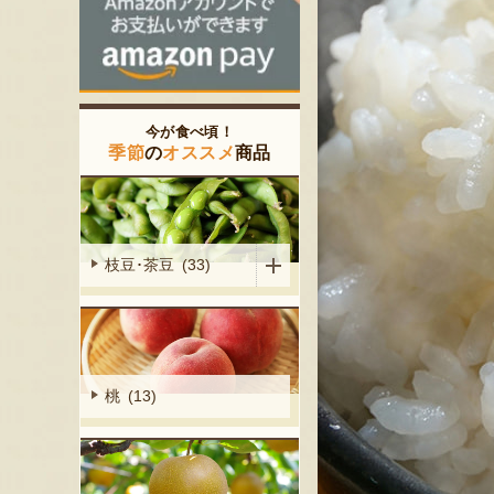
今が食べ頃！
季節
の
オススメ
商品
枝豆･茶豆 (33)
桃 (13)