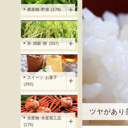
農産物･野菜 (178)
米･雑穀･餅 (507)
スイーツ･お菓子
(392)
ツヤがあり
水産物･水産加工品
(175)