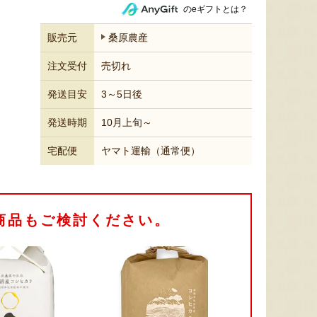
のeギフトとは？
販売元
桑原農産
注文受付
売切れ
発送目安
3～5日後
発送時期
10月上旬～
宅配便
ヤマト運輸（通常便）
商品もご検討ください。