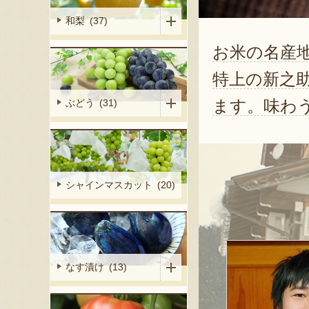
和梨 (37)
お米の名産
特上の新之
ます。味わ
ぶどう (31)
シャインマスカット (20)
なす漬け (13)