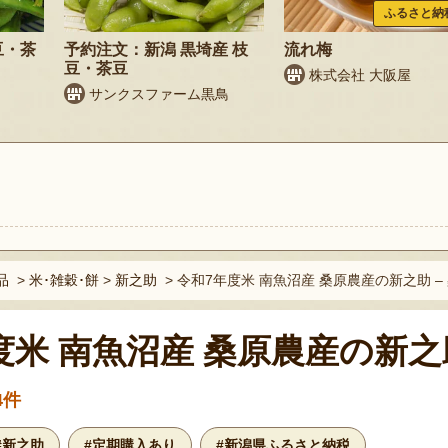
ふるさと納
豆・茶
予約注文：新潟 黒埼産 枝
流れ梅
豆・茶豆
株式会社 大阪屋
サンクスファーム黒鳥
ト
品
>
米･雑穀･餅
>
新之助
>
令和7年度米 南魚沼産 桑原農産の新之助 –
度米 南魚沼産 桑原農産の新之
4件
#新之助
#定期購入あり
#新潟県ふるさと納税