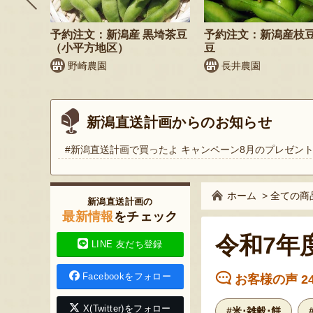
納税可
予約注文：新潟産 黒埼茶豆
予約注文：新潟産枝
（小平方地区）
豆
商店
野崎農園
長井農園
新潟直送計画からのお知らせ
#新潟直送計画で買ったよ キャンペーン8月のプレゼン
ホーム
>
全ての商
新潟直送計画の
最新情報
をチェック
令和7年
LINE 友だち登録
Facebookをフォロー
お客様の声 2
X(Twitter)をフォロー
#米･雑穀･餅