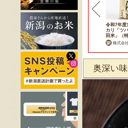
令和7年度米 自然栽培米コ
令和7年度
シヒカリ（従来品種）
カリ「ツ
田米」（
けんちゃん農場
株式会
奥深い味