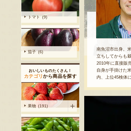
トマト (9)
南魚沼市出身。
茄子 (6)
立ちしてからも
2010年に直接
自身が手掛けた米
おいしいものたくさん！
カテゴリ
から商品を探す
内、上位45検体
果物 (191)