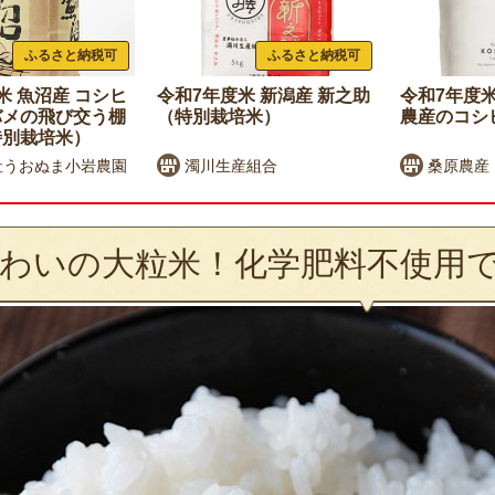
ふるさと納税可
ふるさと納税可
米 魚沼産 コシヒ
令和7年度米 新潟産 新之助
令和7年度米
バメの飛び交う棚
（特別栽培米）
農産のコシ
特別栽培米）
社うおぬま小岩農園
濁川生産組合
桑原農産
わいの大粒米！化学肥料不使用