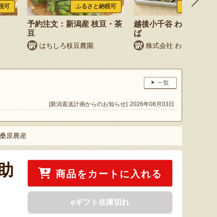
税可
ふるさと納税可
ふるさと納税
予約注文：新潟産 枝豆・茶
越後小千谷 わたやのへ
豆
ば
はちしろ枝豆農園
株式会社 わたや
一覧
[新潟直送計画からのお知らせ]
2026年08月03日
 桑原農産
助
商品をカートに入れる
eギフト在庫切れ