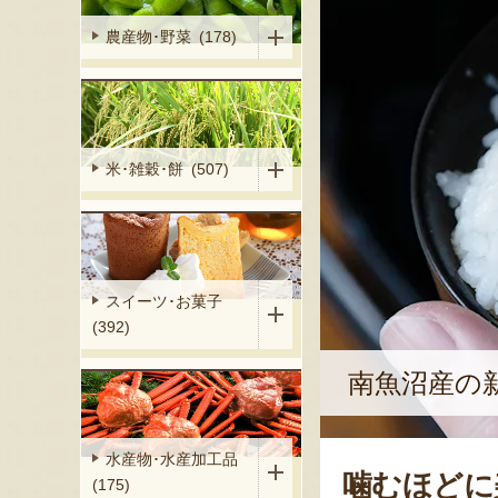
農産物･野菜 (178)
米･雑穀･餅 (507)
スイーツ･お菓子
(392)
南魚沼産の
水産物･水産加工品
噛むほどに
(175)