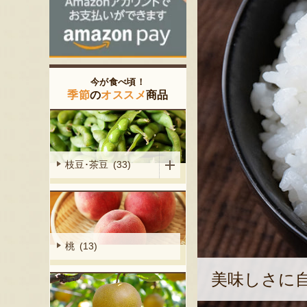
今が食べ頃！
季節
の
オススメ
商品
枝豆･茶豆 (33)
桃 (13)
美味しさに