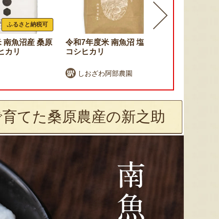
ふるさと納税可
 南魚沼産 桑原
令和7年度米 南魚沼 塩沢産
令和7年度米
ヒカリ
コシヒカリ
カリ（従来
しおざわ阿部農園
大地創造職
で育てた桑原農産の新之助