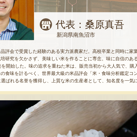
代表：桑原真吾
新潟県南魚沼市
米品評会で受賞した経験のある実力派農家だ。高校卒業と同時に家
栽培研究を欠かさず、美味しい米を作ることに専念。味に自信のあ
販売を開始した。味の追求を重ねた米は、販売当初から大人気で、購入
の食味を計るべく、世界最大級の米品評会「米・食味分析鑑定コンクー
に選ばれる名誉を獲得し、上質な米の生産者として、知名度を一気