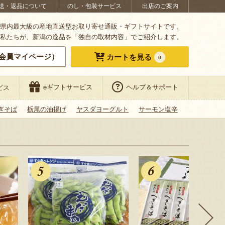
送・返品について
のし・包装サービス
出店のご案内
県内最大級の産地直送型お取り寄せ通販・ギフトサイトです。
私たちが、新潟の逸品を「独自の取材内容」でご紹介します。
会員マイページ）
カートを見る
0
eギフトサービス
ヘルプ＆サポート
ビス
ぎそば
栃尾の油揚げ
ヤスダヨーグルト
サーモン塩辛