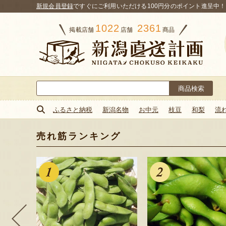
新規会員登録
ですぐにご利用いただける100円分のポイント進呈中！
1022
2361
掲載店舗
店舗
商品
検
索:
ふるさと納税
新潟名物
お中元
枝豆
和梨
流
売れ筋ランキング