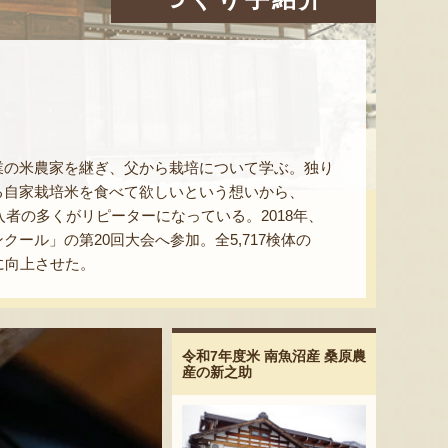
業の米農家を継ぎ、父から栽培について学ぶ。独り
る自家栽培米を食べて欲しいという想いから、
者の多くがリピーターになっている。2018年、
ル」の第20回大会へ参加。全5,717検体の
に向上させた。
令和7年度米 南魚沼産 桑原農
産の新之助