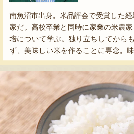
南魚沼市出身。米品評会で受賞した経
家だ。高校卒業と同時に家業の米農家
培について学ぶ。独り立ちしてから
ず、美味しい米を作ることに専念。
栽培米を食べて欲しいという想いから、
売を開始した。味の追求を重ねた米は
人気で、購入者の多くがリピーター
2018年、自身が手掛けた米の食味を
級の米品評会「米・食味分析鑑定コン
大会へ参加。全5,717検体の内、上位
名誉を獲得し、上質な米の生産者とし