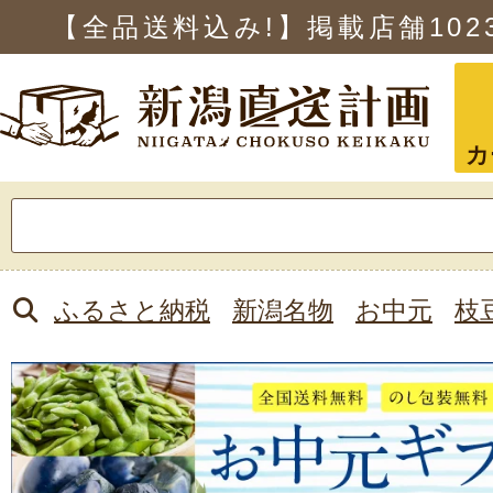
【全品送料込み!】掲載店舗
102
カ
検
索:
ふるさと納税
新潟名物
お中元
枝