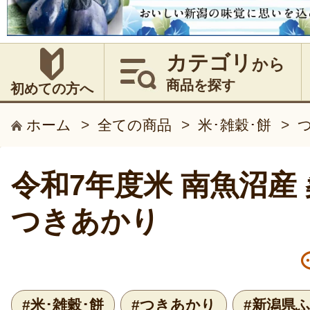
カテゴリ
から
商品を探す
初めての方へ
ホーム
>
全ての商品
>
米･雑穀･餅
>
令和7年度米 南魚沼産
つきあかり
#米･雑穀･餅
#つきあかり
#新潟県