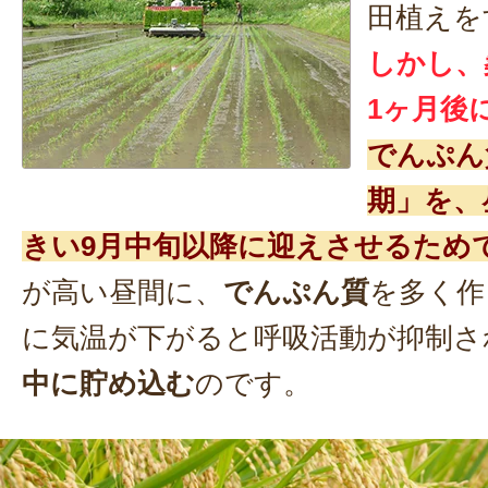
田植えを
しかし、
1ヶ月後
でんぷん
期」を、
きい9月中旬以降に迎えさせるため
が高い昼間に、
でんぷん質
を多く作
に気温が下がると呼吸活動が抑制さ
中に貯め込む
のです。