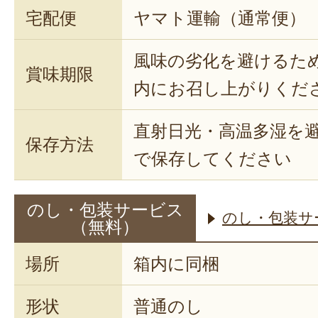
宅配便
ヤマト運輸（通常便）
風味の劣化を避けるた
賞味期限
内にお召し上がりくだ
直射日光・高温多湿を
保存方法
で保存してください
のし・包装サービス
のし・包装サ
（無料）
場所
箱内に同梱
形状
普通のし