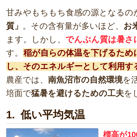
甘みやもちもち食感の源となるの
質」
。その含有量が多いほど、
お
ます。しかし、
でんぷん質は暑さ
す。
稲が自らの体温を下げるため
し、そのエネルギーとして利用す
農産では、
南魚沼市の自然環境
を
培面で
猛暑を避けるための工夫
を
1. 低い平均気温
標高が1