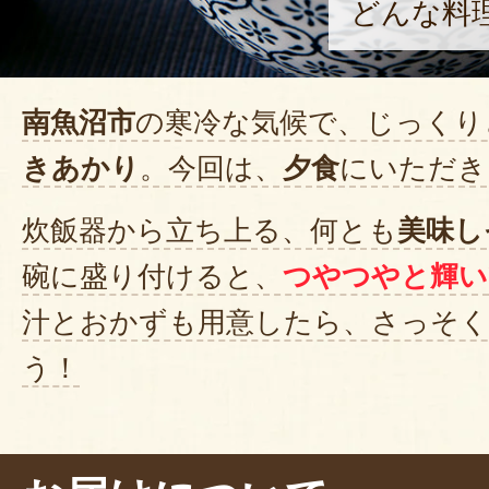
どんな料
南魚沼市
の寒冷な気候で、じっくり
きあかり
。今回は、
夕食
にいただき
炊飯器から立ち上る、何とも
美味し
碗に盛り付けると、
つやつやと輝い
汁とおかずも用意したら、さっそ
う！
ぱくり……。美味しい！
もちもちと
むほど甘みや旨味が広がります。