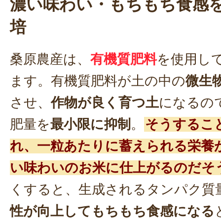
濃い味わい・もちもち食感
培
桑原農産は、
有機質肥料
を使用し
ます。有機質肥料が土の中の
微生
させ、
作物が良く育つ土
になるの
肥量を
最小限に抑制
。
そうするこ
れ、一粒あたりに蓄えられる栄養
い味わいのお米に仕上がるのだそ
くすると、生成されるタンパク質
性が向上してもちもち食感になる