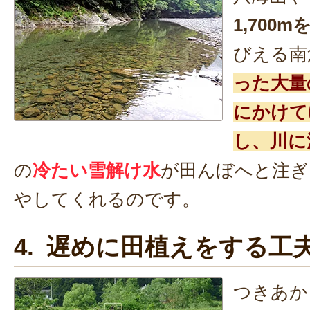
1,700
びえる南
った大量
にかけて
し、川に
の
冷たい雪解け水
が田んぼへと注ぎ
やしてくれるのです。
4. 遅めに田植えをする工
つきあか