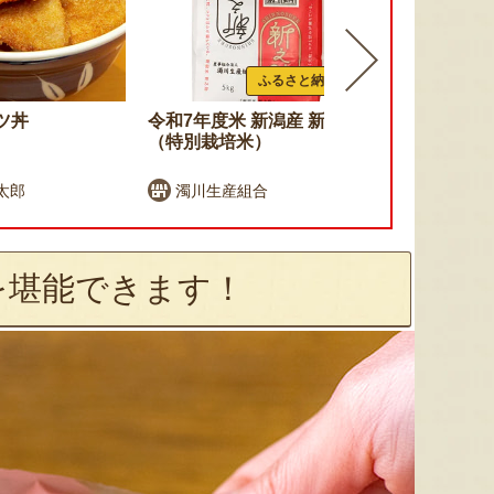
ふるさと納税可
ツ丼
令和7年度米 新潟産 新之助
令和7年度米
（特別栽培米）
農産のコシ
太郎
濁川生産組合
桑原農産
を堪能できます！