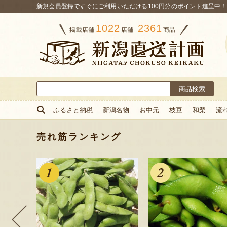
新規会員登録
ですぐにご利用いただける100円分のポイント進呈中！
1022
2361
掲載店舗
店舗
商品
検
索:
ふるさと納税
新潟名物
お中元
枝豆
和梨
流
売れ筋ランキング