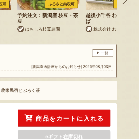
税可
ふるさと納税可
ふるさと納税
予約注文：新潟産 枝豆・茶
越後小千谷 わたやのへ
豆
ば
はちしろ枝豆農園
株式会社 わたや
一覧
[新潟直送計画からのお知らせ]
2026年08月03日
– 農家民宿どぶろく荘
商品をカートに入れる
eギフト在庫切れ