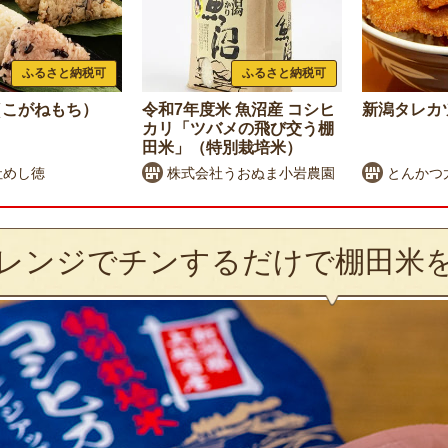
ふるさと納税可
ふるさと納税可
（こがねもち）
令和7年度米 魚沼産 コシヒ
新潟タレカ
カリ「ツバメの飛び交う棚
田米」（特別栽培米）
社めし徳
株式会社うおぬま小岩農園
とんかつ
レンジでチンするだけで棚田米