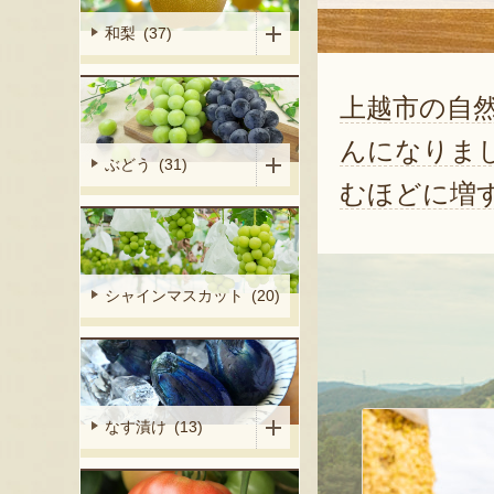
和梨 (37)
上越市の自
んになりま
ぶどう (31)
むほどに増
シャインマスカット (20)
なす漬け (13)