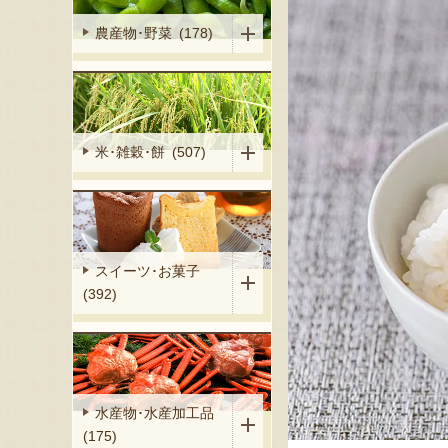
農産物･野菜 (178)
米･雑穀･餅 (507)
スイーツ･お菓子
(392)
水産物･水産加工品
(175)