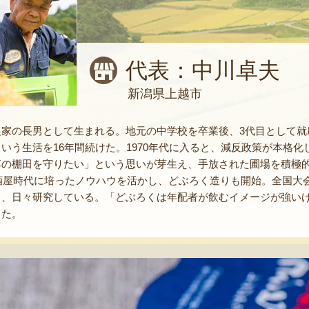
代表：中川卓夫
新潟県上越市
農家の長男として生まれる。地元の中学校を卒業後、3代目として就
いう生活を16年間続けた。1970年代に入ると、減反政策が本格
落の棚田を守りたい」という思いが芽生え、手放された圃場を積極
、酒屋時代に培ったノウハウを活かし、どぶろく造りも開始。全国
て、日々研究している。「どぶろくは年配者が飲むイメージが強い
った。