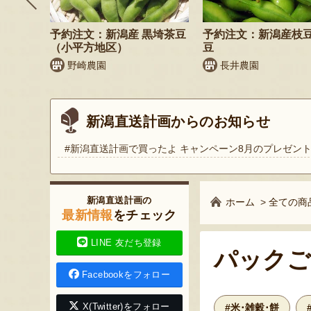
納税可
予約注文：新潟産 黒埼茶豆
予約注文：新潟産枝
（小平方地区）
豆
商店
野崎農園
長井農園
新潟直送計画からのお知らせ
#新潟直送計画で買ったよ キャンペーン8月のプレゼン
新潟直送計画の
ホーム
>
全ての商
最新情報
をチェック
LINE 友だち登録
パックご
Facebookをフォロー
X(Twitter)をフォロー
#米･雑穀･餅