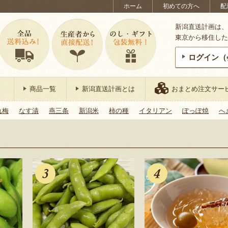
ホーム
初めての方へ
配
新潟直送計画は、
東京から移住した
ログイン（
商品一覧
新潟直送計画とは
おまとめ注文サー
れ梅
なす漬
燕三条
新潟米
柿の種
イタリアン
ぽっぽ焼
へ