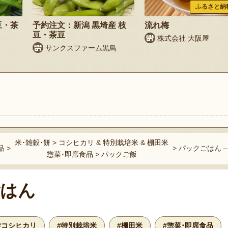
ふるさと納
豆・茶
予約注文：新潟 黒埼産 枝
流れ梅
豆・茶豆
株式会社 大阪屋
サンクスファーム黒鳥
ト
米･雑穀･餅
>
コシヒカリ
&
特別栽培米
&
棚田米
品
>
>
パックごはん 
惣菜･即席食品
>
パックご飯
はん
#コシヒカリ
#特別栽培米
#棚田米
#惣菜･即席食品