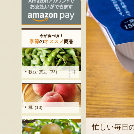
今が食べ頃！
季節
の
オススメ
商品
枝豆･茶豆 (33)
桃 (13)
忙しい毎日