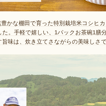
然豊かな棚田で育った特別栽培米コシヒ
した。手軽で嬉しい、1パックお茶碗1膳
す旨味は、炊き立てさながらの美味しさ