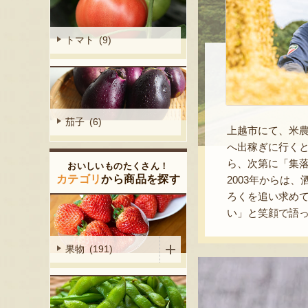
トマト (9)
茄子 (6)
上越市にて、米
へ出稼ぎに行くと
ら、次第に「集
おいしいものたくさん！
カテゴリ
から商品を探す
2003年からは
ろくを追い求め
い」と笑顔で語
果物 (191)