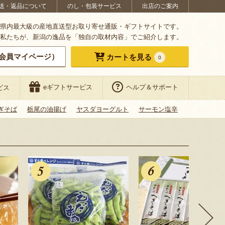
送・返品について
のし・包装サービス
出店のご案内
県内最大級の産地直送型お取り寄せ通販・ギフトサイトです。
私たちが、新潟の逸品を「独自の取材内容」でご紹介します。
会員マイページ）
カートを見る
0
eギフトサービス
ヘルプ＆サポート
ビス
ぎそば
栃尾の油揚げ
ヤスダヨーグルト
サーモン塩辛