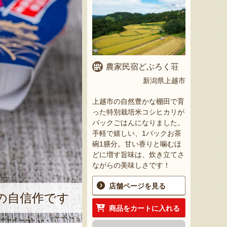
農家民宿どぶろく荘
新潟県上越市
上越市の自然豊かな棚田で育
った特別栽培米コシヒカリが
パックごはんになりました。
手軽で嬉しい、1パックお茶
碗1膳分。甘い香りと噛むほ
どに増す旨味は、炊き立てさ
ながらの美味しさです！
店舗ページを見る
の自信作です
商品をカートに入れる