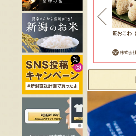
ふるさと納税可
元祖 半身唐揚げ（カレー
笹おこわ
味）
せきとり
株式会