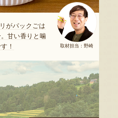
カリがパックごは
分。甘い香りと噛
です！
取材担当：野崎