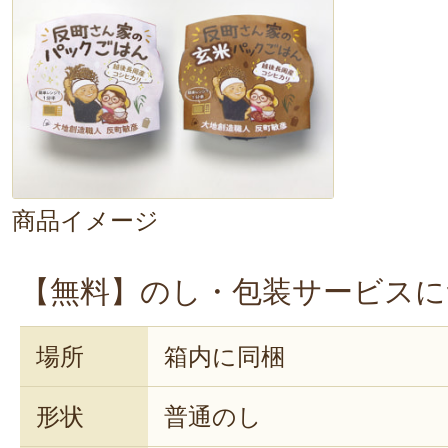
ません。
だんだんと
お米の甘み
が
きました。どんどんお箸が進む美味
っそく玄米ファンになりました♪
商品イメージ
【無料】のし・包装サービスに
場所
箱内に同梱
形状
普通のし