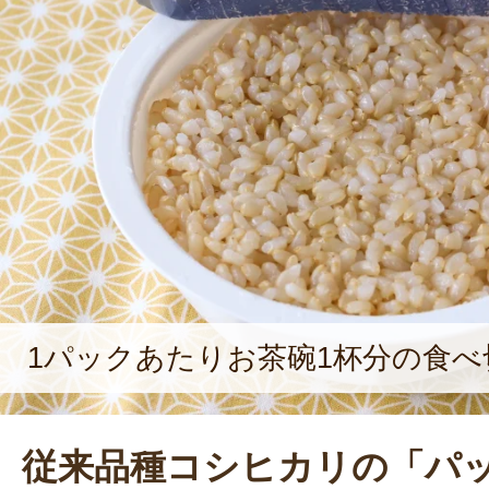
ている。手間暇を惜しまず、こだわ
らこそ、食べてくださった方に美味
だくのがなによりのやりがいになる
さんは代々続く農家の4代目であり、
から積極的に生産量を増やしたり、
いる。これからも変化を恐れず、何
していきたいと楽しそうに語る。年
りたいことは健康なうちにやりたい
期待が高まる。
1パックあたりお茶碗1杯分の食
従来品種コシヒカリの「パ