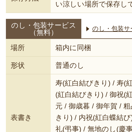
い涼しい場所で保存し
のし・包装サービス
のし・包装サ
（無料）
場所
箱内に同梱
形状
普通のし
寿(紅白結びきり) / 寿(
(紅白結びきり) / 御祝(
元 / 御歳暮 / 御年賀 / 
表書き
きり) / 内祝(紅白蝶結び) 
礼(弔事) / 無地のし(慶事