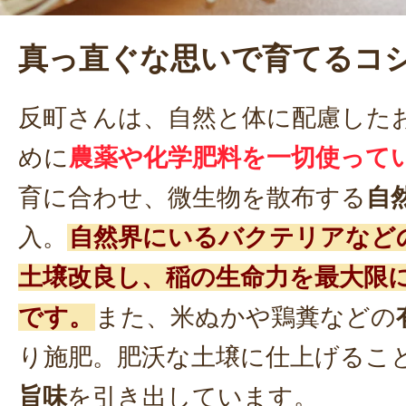
真っ直ぐな思いで育てるコ
反町さんは、自然と体に配慮した
めに
農薬や化学肥料を一切使って
育に合わせ、微生物を散布する
自
入。
自然界にいるバクテリアなど
土壌改良し、稲の生命力を最大限
です。
また、米ぬかや鶏糞などの
り施肥。肥沃な土壌に仕上げるこ
旨味
を引き出しています。