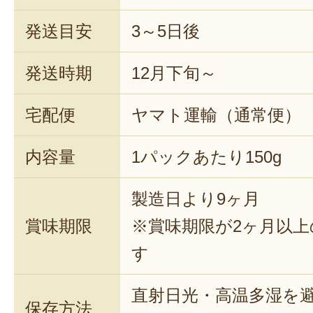
発送目安
3～5日後
発送時期
12月下旬～
宅配便
ヤマト運輸（通常便）
内容量
1パックあたり150g
製造日より9ヶ月
賞味期限
※賞味期限が2ヶ月以
す
直射日光・高温多湿を
保存方法