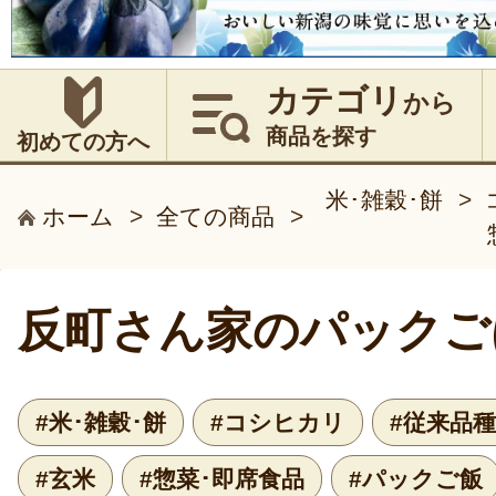
カテゴリ
から
商品を探す
初めての方へ
米･雑穀･餅
>
ホーム
>
全ての商品
>
反町さん家のパックご
#米･雑穀･餅
#コシヒカリ
#従来品
#玄米
#惣菜･即席食品
#パックご飯