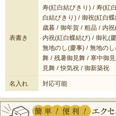
寿(紅白結びきり) / 寿(紅白
白結びきり) / 御祝(紅白蝶結
歳暮 / 御年賀 / 粗品 / 内
表書き
内祝(紅白蝶結び) / 御礼(慶事
無地のし(慶事) / 無地のし
舞 / 残暑御見舞 / 寒中御見舞
見舞 / 快気祝 / 御新築祝
名入れ
対応可能