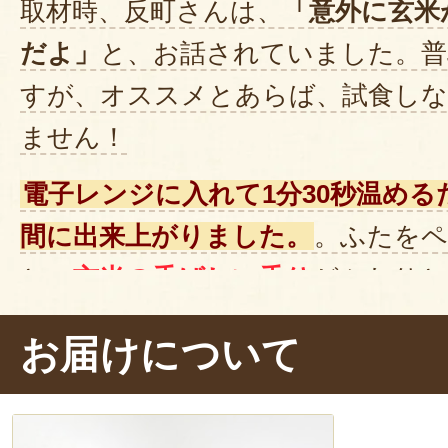
取材時、反町さんは、
「意外に玄米
だよ」
と、お話されていました。普
すが、オススメとあらば、試食し
ません！
電子レンジに入れて1分30秒温め
間に出来上がりました。
。ふたを
と、
玄米の香ばしい香り
がふわりと
そう！
お届けについて
では、パクリ……おぉ、食感が良い
残っているような歯ごたえと、も