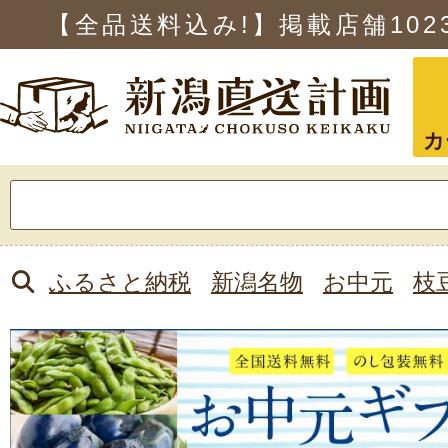
【全品送料込み!】掲載店舗
102
カ
検
索:
ふるさと納税
新潟名物
お中元
枝