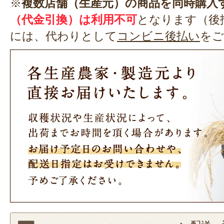
※
複数店舗（生産元）の商品を同時購入
（代金引換）は利用不可
となります（後
には、代わりとして
コンビニ後払い
をご