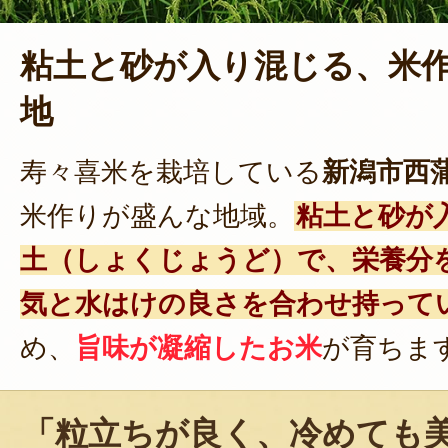
粘土と砂が入り混じる、米
地
寿々喜米を栽培している
新潟市西
米作りが盛んな地域。
粘土と砂が
土（しょくじょうど）で、栄養分
気と水はけの良さを合わせ持って
め、
旨味が凝縮したお米
が育ちま
「粒立ちが良く、冷めても