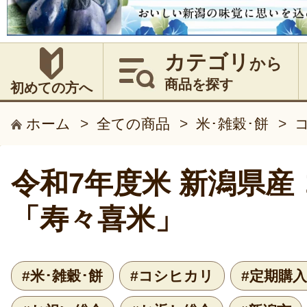
カテゴリ
から
商品を探す
初めての方へ
ホーム
>
全ての商品
>
米･雑穀･餅
>
令和7年度米 新潟県産
「寿々喜米」
#米･雑穀･餅
#コシヒカリ
#定期購