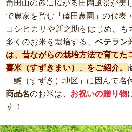
角田山の麓に広がる田園風景が美
で農家を営む「藤田農園」の代表
コシヒカリや新之助をはじめ、も
多くのお米を栽培する、
ベテラン
は、昔ながらの栽培方法で育てた
喜米（すずきまい）」をご紹介。
「鱸（すずき）地区」に因んで名
商品名
のお米は、
お祝いの贈り物
す！