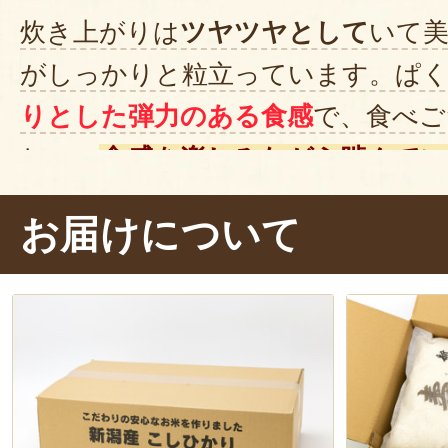
炊き上がりは
ツヤツヤとして
いて
がしっかりと粒立っています。ぱく
りとした弾力のある食感
で、食べご
ね～。
食感を楽しみながら噛んで
と濃厚な甘みを感じます。
おかずな
お届けについて
いただいちゃいました！