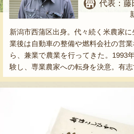
代表：藤
新潟市西蒲区出身。代々続く米農家に
業後は自動車の整備や燃料会社の営業
ら、兼業で農業を行ってきた。1993
験し、専業農家への転身を決意。有志
イエスアグリプラント」で、米や大
している。また、「自分で作ったも
い」という思いから、農産物直売所
前身となる「あぐりの里」を設立し
う農産物の販売スタイルを確立させた