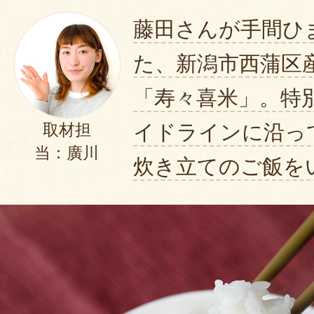
藤田さんが手間ひ
た、新潟市西蒲区
「寿々喜米」。特
イドラインに沿っ
取材担
当：廣川
炊き立てのご飯を