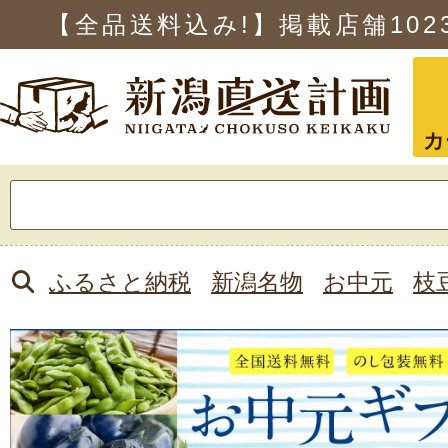
【全品送料込み!】掲載店舗
102
カ
検
索:
ふるさと納税
新潟名物
お中元
枝