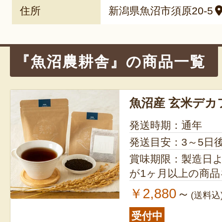
住所
新潟県魚沼市須原20-5
『魚沼農耕舎』の商品一覧
魚沼産 玄米デカ
発送時期：通年
発送目安：3～5日
賞味期限：製造日より8ヶ月
が1ヶ月以上の商
￥2,880
～
(送料込
受付中