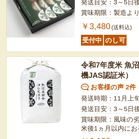
発送目安：3～5日
賞味期限：製造より
￥3,480
(送料込)
受付中
のし可
令和7年度米 魚
機JAS認証米）
お客様の声 2件
発送時期：11月上
発送目安：3～5日
賞味期限：風味の
米後1ヵ月以内に