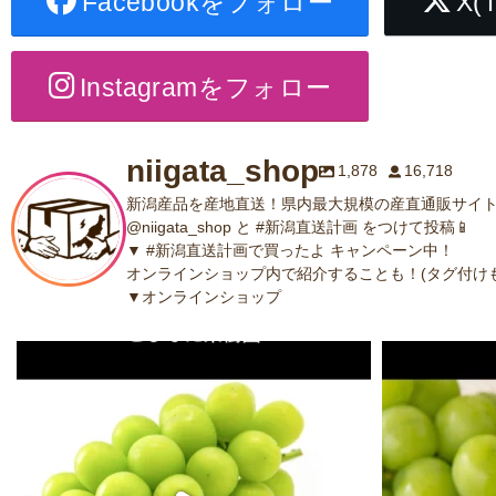
Facebookをフォロー
X(
Instagramをフォロー
niigata_shop
1,878
16,718
新潟産品を産地直送！県内最大規模の産直通販サイト
@niigata_shop と #新潟直送計画 をつけて投稿📱
▼ #新潟直送計画で買ったよ キャンペーン中！
オンラインショップ内で紹介することも！(タグ付けも
▼オンラインショップ