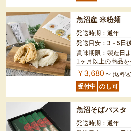
魚沼産 米粉麺
発送時期：通年
発送目安：3～5日
賞味期限：製造日より1年 ※
1ヶ月以上の商品
￥3,680
～
(送料込
受付中
のし可
魚沼そばパスタ
発送時期：通年