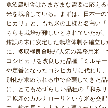
魚沼農耕舎はさまざまな需要に応える
米を栽培している。まずは、日本一の
ヒカリ」と、もち米の王様と名高い「
ちらも栽培が難しいとされていたが、
錯誤の末に安定した栽培体制を確立し
に、多収極良食味が人気の業務用米「
コシヒカリを改良した品種「ミルキー
や定番となったコシヒカリに代わり、
別化が求められる中で台頭してきた品
に、とてもめずらしい品種の「和みリ
ア原産のカルナローリという米を交配
で、粒の長さ・大きさ・硬さがリゾッ