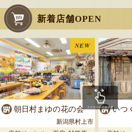
シヒカリ（特別
新着店舗OPEN
発送時期：10月下
発送目安：3～5日
賞味期限：風味の
NEW
米後1ヶ月以内に
￥5,780
～
(送料込
売切れ
のし可
朝日村まゆの花の会
いつ
スクロールできます
新潟県村上市