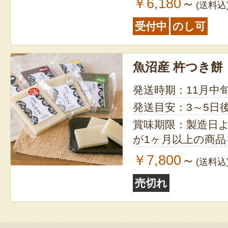
￥6,180
～
(送料込
受付中
のし可
魚沼産 杵つき餅
発送時期：11月中
発送目安：3～5日
賞味期限：製造日より4ヶ月
が1ヶ月以上の商
￥7,800
～
(送料込
売切れ
令和7年度米 魚