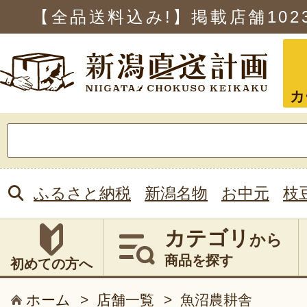
【全品送料込み!】掲載店舗
102
カ
検
索:
ふるさと納税
新潟名物
お中元
枝
カテゴリ
から
商品を探す
初めての方へ
ホーム
>
店舗一覧
>
魚沼農耕舎