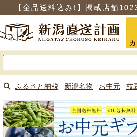
【全品送料込み!】掲載店舗
102
カ
検
索:
ふるさと納税
新潟名物
お中元
枝