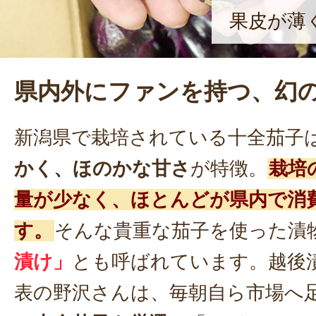
果皮が薄
県内外にファンを持つ、幻
新潟県で栽培されている十全茄子
かく、ほのかな甘さ
が特徴。
栽培
量が少なく、ほとんどが県内で消
す。
そんな貴重な茄子を使った漬
漬け」
とも呼ばれています。越後漬
表の野沢さんは、毎朝自ら市場へ