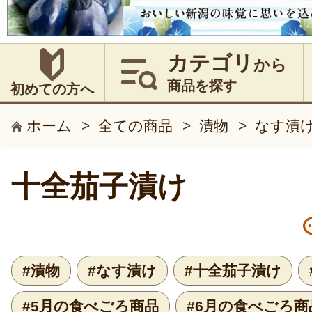
カテゴリ
から
商品を探す
初めての方へ
ホーム
>
全ての商品
>
漬物
>
なす漬
十全茄子漬け
#漬物
#なす漬け
#十全茄子漬け
#5月の食べごろ商品
#6月の食べごろ商