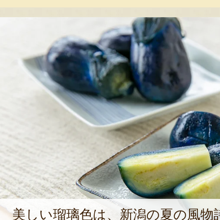
べてもらうなら、老若男女いろいろ
い」という思いから、和風だしを使
のキムチを考案する。2021年、「越
としてネット通販もスタート。「工
時代のあだ名から付けました。漬物
マイマイさん、と気さくに呼んでも
にしていきたいです」と語っている
美しい瑠璃色は、新潟の夏の風物