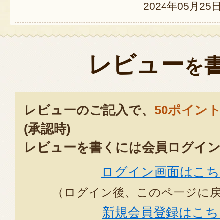
2024年05月25
十全茄子漬けは、加茂市出身の父の
心配でしたが施設の面会に間に合
レビュー
を
けを食べることができて、父もと
どうもありがとうございました。
2023年06
レビューのご記入で、
50ポイン
(承認時)
こちらこそありがとうございま
レビューを書くには会員ログイン
合い良かったです。
ログイン画面はこち
2023年06月06日
/
越後
（ログイン後、このページに
新規会員登録はこち
夏はコレですね！柔らかくて美味