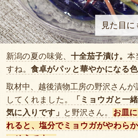
見た目に
新潟の夏の味覚、
十全茄子漬け。
本
すね。
食卓がパッと華やかになる色
取材中、越後漬物工房の野沢さんが
してくれました。
「ミョウガと一
気に入りです」
と野沢さん。
お皿に
れると、塩分でミョウガがやわら