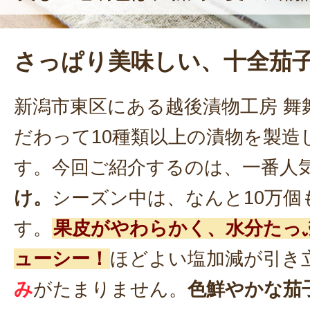
さっぱり美味しい、十全茄
新潟市東区にある越後漬物工房 舞
だわって10種類以上の漬物を製造
す。今回ご紹介するのは、一番人
け。
シーズン中は、なんと10万個
す。
果皮がやわらかく、水分たっ
ューシー！
ほどよい塩加減が引き
み
がたまりません。
色鮮やかな茄