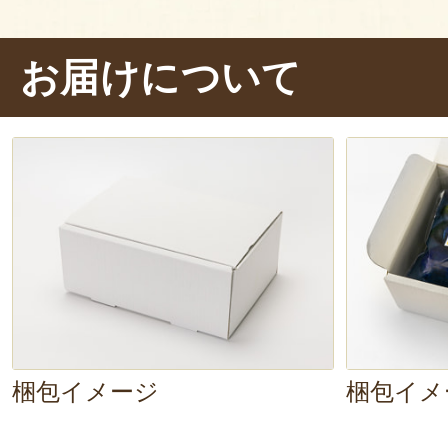
いそうです。
では、パクリ……うん、さっぱり！
お届けについて
け汁
があふれ出ます。とても
みず
汁のしょっぱさと茄子の甘みのバラ
ョウガの苦味が茄子の甘さをさらに
すね。
めちゃくちゃ美味しいです
梱包イメージ
梱包イメ