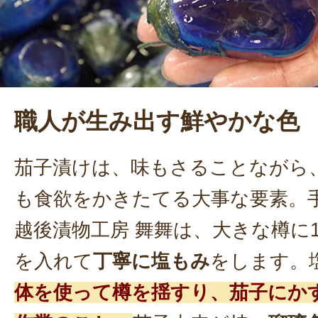
職人が生み出す鮮やかな色
茄子漬けは、味もさることながら
も食欲をかきたてる大事な要素。
越後漬物工房 舞舞は、大きな樽に1
を入れて
丁寧に塩もみ
をします。
体を使って樽を揺すり、茄子にか