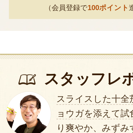
あれば暑い夏はのりきれそうです
（会員登録で
100ポイント
2023年05月27
大変美味しいナスのおつけものま
した
2022年08月17
スタッフレ
十全茄子漬初めて注文しました
絶品であります
スライスした十全
塩加減もばっちり。
関東の方は少し旨味調味料を加え
ョウガを添えて試
青い茄子の色を思い浮べるとまた
り爽やか、みずみ
2022年08月09