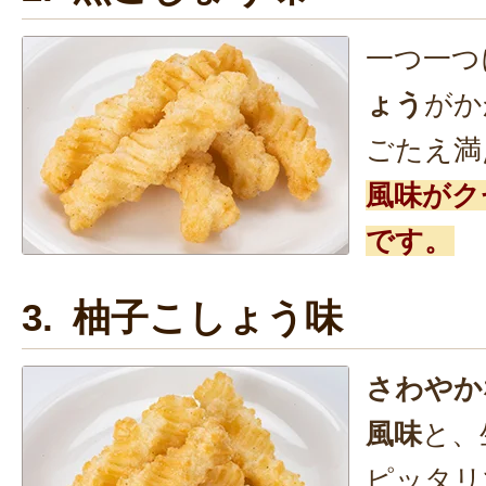
一つ一つ
ょう
がか
ごたえ満
風味がク
です。
3. 柚子こしょう味
さわやか
風味
と、
ピッタリ