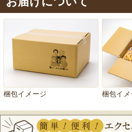
お届けについて
の食感
ですね。
黒糖の甘い風味
が口
味しいです。
今までしょっぱい横
なかったので、甘い横綱揚げはとっ
噛むほどに
生地の甘み
も感じます。
め時がわかりません！
梱包イメージ
梱包イメ