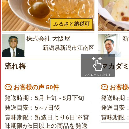
ふるさと納税可
株式会社 大阪屋
新
新潟県新潟市江南区
流れ梅
マカダ
スクロールできます
お客様の声 50件
お客様
発送時期：5月上旬～8月下旬
発送時期
発送目安：5～7日後
発送目安：
賞味期限：製造日より6日 ※賞
賞味期限
味期限が5日以上の商品を発送