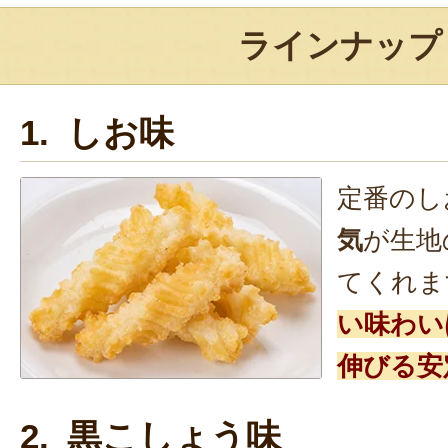
ラインナップ
1. しお味
定番のし
気
が生地
てくれま
い味わい
伸びる安
2. 黒こしょう味