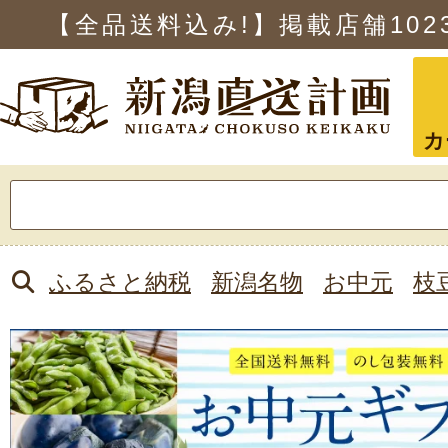
【全品送料込み!】掲載店舗
102
カ
検
索:
ふるさと納税
新潟名物
お中元
枝