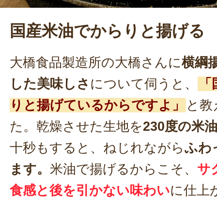
国産米油でからりと揚げる
大橋食品製造所の大橋さんに
横綱
した美味しさ
について伺うと、
「
りと揚げているからですよ」
と教
た。乾燥させた生地を
230度の米
十秒もすると、ねじれながら
ふわ
ます。
米油で揚げるからこそ、
サ
食感と後を引かない味わい
に仕上