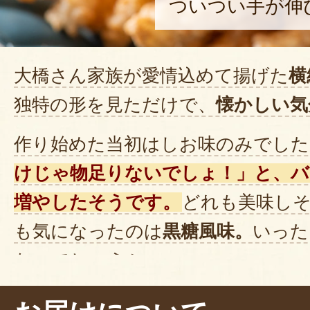
ついつい手が伸
大橋さん家族が愛情込めて揚げた
横
独特の形を見ただけで、
懐かしい気
作り始めた当初はしお味のみでした
けじゃ物足りないでしょ！」と、バ
増やしたそうです。
どれも美味し
も気になったのは
黒糖風味。
いった
なのでしょうか。
サクッ……、うん、軽い！
米油で揚