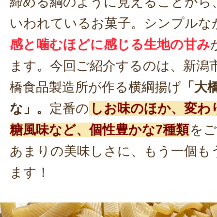
締める綱のように見えることから
いわれているお菓子。シンプルな
感と噛むほどに感じる生地の甘み
ます。今回ご紹介するのは、新潟
橋食品製造所が作る横綱揚げ
「大
な」。
定番の
しお味のほか、変わ
糖風味など、個性豊かな7種類
をご
あまりの美味しさに、もう一個も
ます！