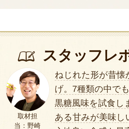
スタッフレ
ねじれた形が昔懐
げ。7種類の中で
黒糖風味を試食し
ある甘みが美味し
取材担
当：野崎