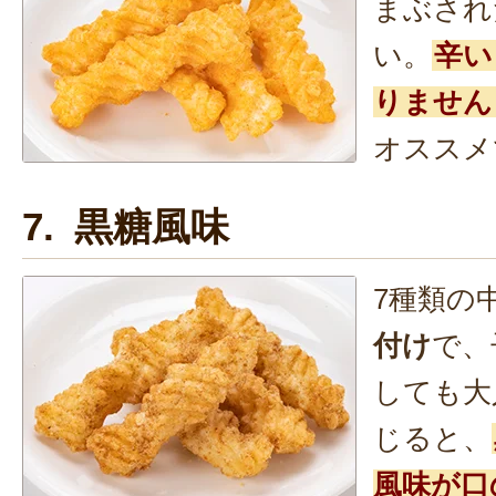
まぶされ
い。
辛い
りません
オススメ
7. 黒糖風味
7種類の
付け
で、
しても大
じると、
風味が口