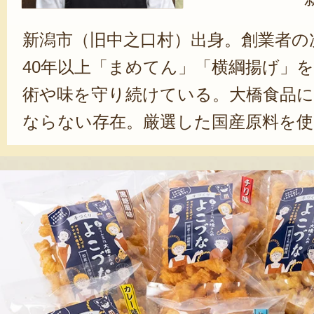
新潟市（旧中之口村）出身。創業者の
40年以上「まめてん」「横綱揚げ」
術や味を守り続けている。大橋食品に
ならない存在。厳選した国産原料を使
手作業で行ったりと商品作りに妥協
が非常に強く、機械を使った大量生
さしくてどこか懐かしい味にこだわ
今後も変わらぬやり方で愛される商
信し続ける。