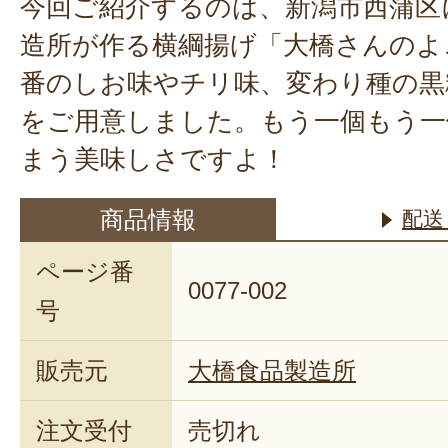
今回ご紹介するのは、新潟市西蒲区
造所が作る横綱揚げ「大橋さんのよ
番のしお味やチリ味、変わり種の黒
をご用意しました。もう一個もう一
まう美味しさですよ！
商品情報
配送
ページ番
0077-002
号
販売元
大橋食品製造所
注文受付
売切れ