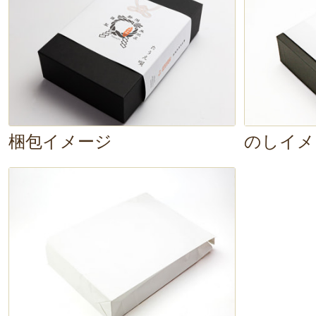
フト
。
しっかりとした黒い箱に入
としての見栄えもバッチリ
です。
蓋を開くと、
色とりどりのシール
が
ブ型の真空パック
が目に飛び込んで
梱包イメージ
のしイメ
ぞれに産地と品種の名前が書いてあ
ようかとワクワク
してきますね。
確かな美味しさの新潟米！
喜ばれる
す。