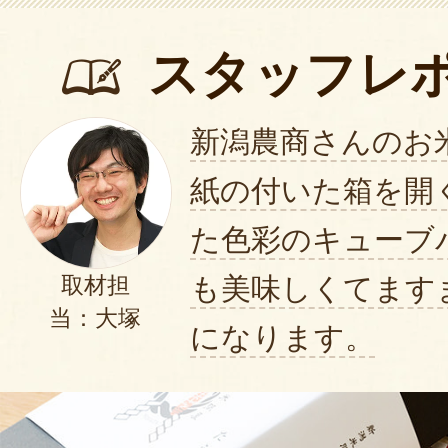
ただき、重ねて感謝申し上げま
て大変光栄です。今後も新潟県
スタッフレ
日々お届けいたします。
2021年05月
新潟農商さんのお
紙の付いた箱を開
届いた方から大変喜んで頂けました
た色彩のキューブ
ているので、一人暮らしや二人暮
だと思います。
も美味しくてます
取材担
2020年12
当：大塚
になります。
届いた方から大変喜んで頂けまし
ていて楽しめるのもいいと思いま