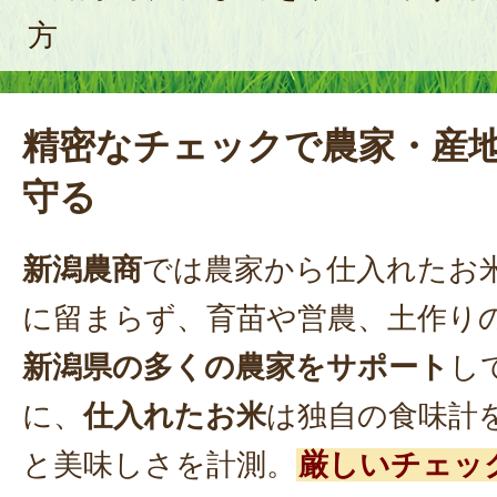
方
精密なチェックで農家・産
守る
新潟農商
では農家から仕入れたお
に留まらず、育苗や営農、土作り
新潟県の多くの農家をサポート
し
に、
仕入れたお米
は独自の食味計
と美味しさを計測。
厳しいチェッ