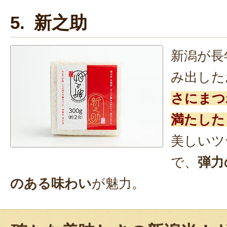
5. 新之助
新潟が長
み出した
さにまつ
満たした
美しいツ
で、
弾力
のある味わい
が魅力。