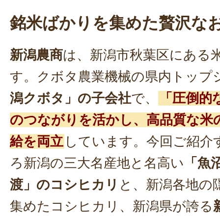
銘米ばかりを集めた贅沢な
新潟農商
は、新潟市秋葉区にある
す。クボタ農業機械の県内トップ
潟クボタ」の子会社
で、
「圧倒的
のつながりを活かし、高品質な米
給を両立
しています。今回ご紹介
ろ新潟の三大名産地と名高い
「魚
渡」のコシヒカリ
と、新潟各地の
集めたコシヒカリ、新潟県が誇る