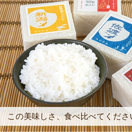
長、新潟農商の経理責任者など、さま
験。2020年、新潟農商の代表に就任
経る中で感じたのは、クボタグルー
た厚い信頼。「農家さんも販売先さ
れるからこそ、さらに多くのご依頼
い循環が生まれているんだと思いま
「農家さんとさらに強い協力関係を築
明るい未来を作りたい」と語ってく
この美味しさ、食べ比べてくださ