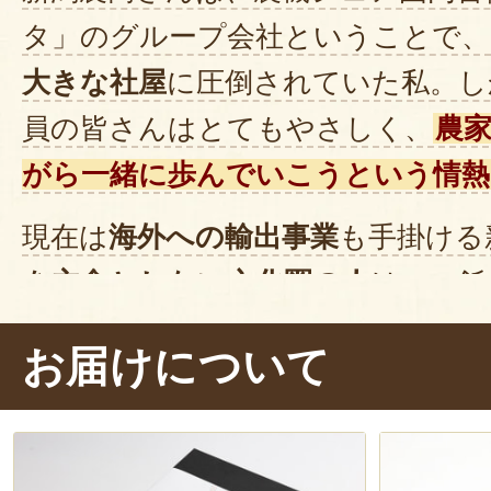
タ」のグループ会社ということで、
大きな社屋
に圧倒されていた私。し
員の皆さんはとてもやさしく、
農
がら一緒に歩んでいこうという情熱
現在は
海外への輸出事業
も手掛ける
を主食としない文化圏の人
は、ご飯
炊飯する方法
を知らないため、
丁寧
お届けについて
こともあるんだとか。なんだか衝撃
こういった
世界的な食の多様化に対
農商が開発した商品の一つが、今回