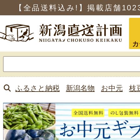
【全品送料込み!】掲載店舗
102
カ
検
索:
ふるさと納税
新潟名物
お中元
枝