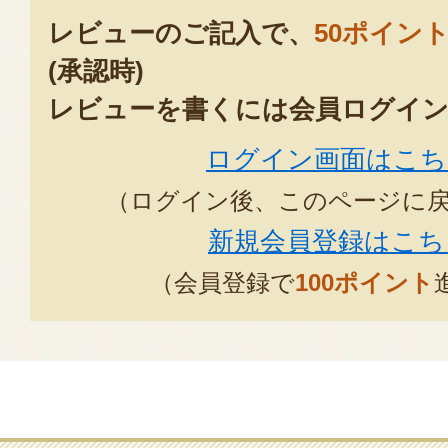
レビューのご記入で、
50ポイン
プレゼント用で注文しました。配
(承認時)
す。相手方にも大変喜んで頂けま
レビューを書くには会員ログイン
2021年09
ログイン画面はこち
結婚の内祝いで贈りました。贈り
（ログイン後、このページに
色合いの包みで、何より様々な種
新規会員登録はこち
きたようで大変喜んでもらえまし
（会員登録で
100ポイント
2021年05月0
chemyさま
当店をご利用いただきありがと
なご結婚の贈り物に数あるギフ