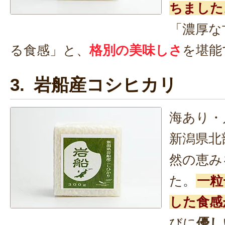
ちました
「濃厚な
る食感」と、
格別の美味しさ
を堪能
3. 岩船産コシヒカリ
海あり・
新潟県北
然の恵み
た。
一粒
した食感
びに
優し