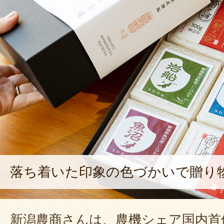
2020年12
やまさま
当店をご利用いただきありがと
メントへの返信が大変遅れまし
んでした。喜んで頂けて大変光
県のお米の美味しさを日々お届
2021年02月
落ち着いた印象の色づかいで贈り
新潟農商さんは、農機シェア国内首