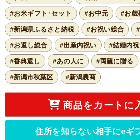
#お米ギフト･セット
#お中元
#お歳
#新潟県ふるさと納税
#お祝い総合
#お返し総合
#出産内祝い
#結婚内祝
#香典返し
#あの人に
#両親に贈る
#新潟市秋葉区
#新潟農商
商品をカートに
住所を知らない相手にeギ