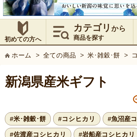
カテゴリ
から
商品を探す
初めての方へ
ホーム
>
全ての商品
>
米･雑穀･餅
>
新潟県産米ギフト
#米･雑穀･餅
#コシヒカリ
#魚沼産
#佐渡産コシヒカリ
#岩船産コシヒカリ