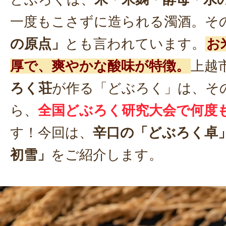
一度もこさずに造られる濁酒。そ
の原点」
とも言われています。
お
厚で、爽やかな酸味が特徴。
上越
ろく荘
が作る「どぶろく」は、そ
ら、
全国どぶろく研究大会で何度
す！今回は、
辛口の「どぶろく卓
初雪」
をご紹介します。