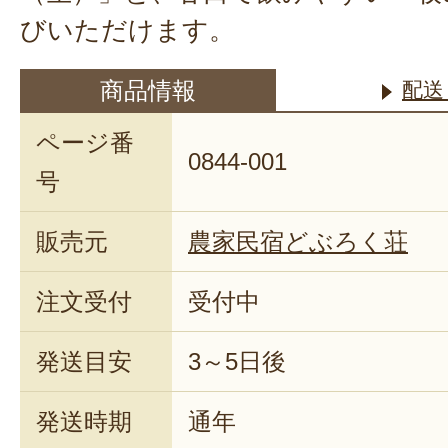
びいただけます。
商品情報
配送
ページ番
0844-001
号
販売元
農家民宿どぶろく荘
注文受付
受付中
発送目安
3～5日後
発送時期
通年