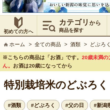
カテゴリ
から
商品を探す
初めての方へ
ホーム
>
全ての商品
>
酒類
>
どぶろ
※こちらの商品は
「お酒」
です。
20歳未満
ん。
お酒は20歳になってから
特別栽培米のどぶろく
#酒類
#どぶろく
#父の日
#新潟