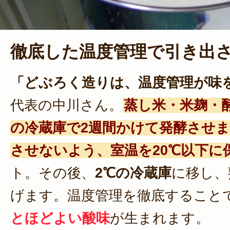
徹底した温度管理で引き出
「どぶろく造りは、温度管理が味
代表の中川さん。
蒸し米・米麹・
の冷蔵庫で2週間かけて発酵させ
させないよう、室温を20℃以下に
ト。その後、
2℃の冷蔵庫
に移し、
げます。温度管理を徹底すること
とほどよい酸味
が生まれます。