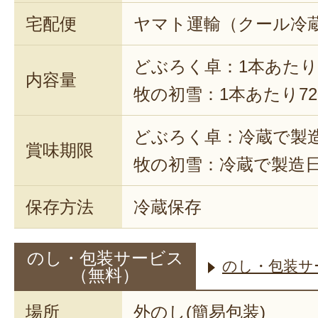
宅配便
ヤマト運輸（クール冷
どぶろく卓：1本あたり7
内容量
牧の初雪：1本あたり720
どぶろく卓：冷蔵で製
賞味期限
牧の初雪：冷蔵で製造日
保存方法
冷蔵保存
のし・包装サービス
のし・包装サ
（無料）
場所
外のし(簡易包装)