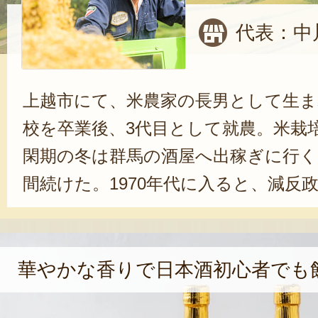
代表：中
上越市にて、米農家の長男として生ま
校を卒業後、3代目として就農。米栽
閑期の冬は群馬の酒屋へ出稼ぎに行く
間続けた。1970年代に入ると、減反
者の農業離れも加速。そのような背景
落の棚田を守りたい」という思いが
圃場を積極的に引き受けている。牧
華やかな香りで日本酒初心者でも
なった2003年からは、酒屋時代に培