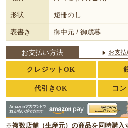
形状
短冊のし
表書き
御中元 / 御歳暮
お支払い方法
お支払
クレジットOK
代引きOK
コン
※
複数店舗（生産元）の商品を同時購入