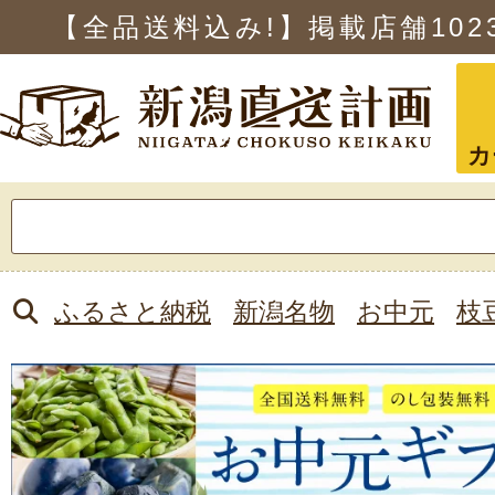
【全品送料込み!】掲載店舗
102
カ
検
索:
ふるさと納税
新潟名物
お中元
枝