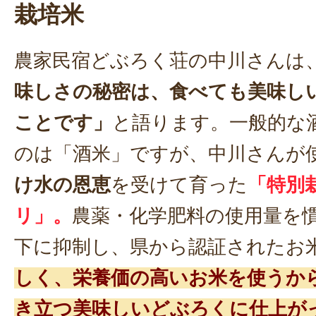
栽培米
農家民宿どぶろく荘の中川さんは
味しさの秘密は、食べても美味し
ことです」
と語ります。一般的な
のは「酒米」ですが、中川さんが
け水の恩恵
を受けて育った
「特別
リ」。
農薬・化学肥料の使用量を
下に抑制し、県から認証されたお
しく、栄養価の高いお米を使うか
き立つ美味しいどぶろくに仕上が