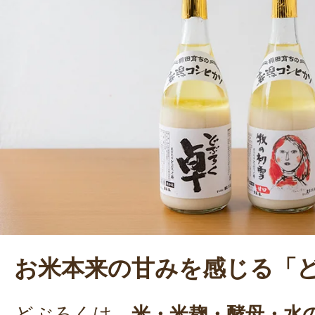
かし、どぶろく造りも開始。全国大
がらも、今なお美味しいどぶろくを
究している。「どぶろくは年配者が
けど、健康にも良いし、若者にもも
と笑顔で語った。
お米本来の甘みを感じる「
どぶろくは、
米・米麹・酵母・水