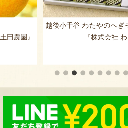
越後小千谷 わたやのへぎ
土田農園』
『株式会社 