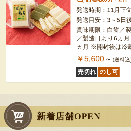
発送時期：11月下
発送目安：3～5日
賞味期限：白餅／製造
／製造日より6ヵ月 草餅／製造日より
ヵ月 ※開封後は冷蔵保存で3日以内にお
召し上がりくださ
￥5,600
～
(送料込
売切れ
のし可
新着店舗OPEN