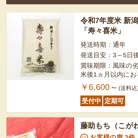
令和7年度米 新
「寿々喜米」
発送時期：通年
発送目安：3～5日
賞味期限：風味の
米後1ヵ月以内に
￥6,600
～
(送料込
受付中
定期可
藤助もち（こが
お客様の声 2件