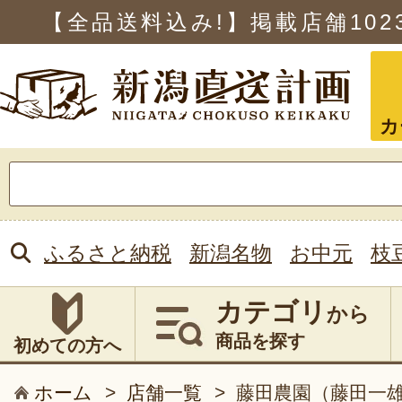
【全品送料込み!】掲載店舗
102
カ
検
索:
ふるさと納税
新潟名物
お中元
枝
カテゴリ
から
商品を探す
初めての方へ
ホーム
>
店舗一覧
>
藤田農園（藤田一