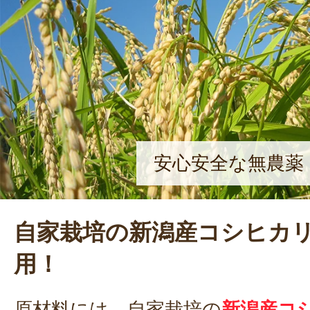
安心安全な無農薬
自家栽培の新潟産コシヒカリ
用！
原材料には、自家栽培の
新潟産コ