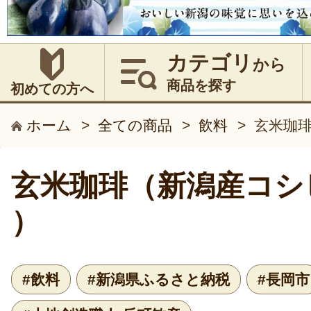
カテゴリ
から
商品を探す
初めての方へ
ホーム
>
全ての商品
>
飲料
>
玄米珈琲
玄米珈琲（新潟産コシ
）
#飲料
#新潟県ふるさと納税
#長岡市