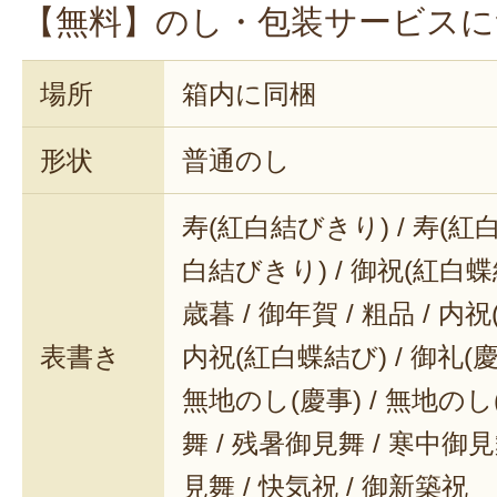
【無料】のし・包装サービスに
もちろんそのまま飲んでも香ばしく
珈琲。
場所
箱内に同梱
是非自分なりのアレンジで、楽しい
形状
普通のし
お過ごしくださいね！
寿(紅白結びきり) / 寿(紅白
白結びきり) / 御祝(紅白蝶結
歳暮 / 御年賀 / 粗品 / 内
表書き
内祝(紅白蝶結び) / 御礼(慶事
無地のし(慶事) / 無地のし
舞 / 残暑御見舞 / 寒中御見舞
見舞 / 快気祝 / 御新築祝