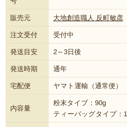
号
販売元
大地創造職人 反町敏彦
注文受付
受付中
発送目安
2～3日後
発送時期
通年
宅配便
ヤマト運輸（通常便）
粉末タイプ：90g
内容量
ティーバッグタイプ：10