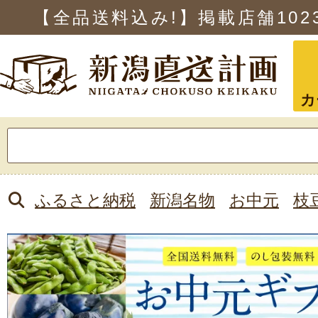
【全品送料込み!】掲載店舗
102
カ
検
索:
ふるさと納税
新潟名物
お中元
枝