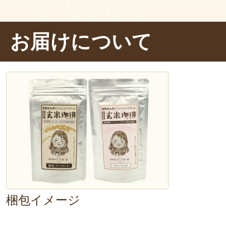
風にしても美味しくいただけます。
さらに、
寒い日や体調が優れない時
お届けについて
ウガ加えると体が温まり、元気が出
♪
粉末タイプは飲み物としてだけでは
べ方も。
なんと！
粉をそのままバニラアイ
です！
美味しい上にお湯を沸かす必要もな
梱包イメージ
手軽♪