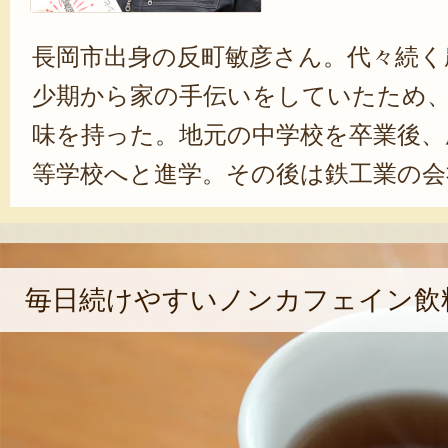
長岡市出身の反町敏彦さん。代々続く
少期から家の手伝いをしていたため
味を持った。地元の中学校を卒業後、
等学校へと進学。その後は鉄工業の会
兼業で農業を営んだ。反町さんは、農
とは自然が相手だということだと感
難しさの中で試行錯誤しながらも、
毎日続けやすいノンカフェイン飲
ている。手間暇を惜しまず、こだわ
らこそ、食べてくださった方に美味
だくのがなによりのやりがいになる
さんは代々続く農家の4代目であり、