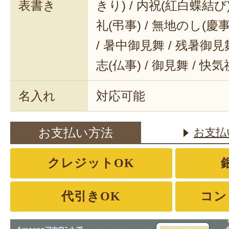
表書き
きり) / 内祝(紅白蝶結び) 
礼(弔事) / 無地のし(慶事
/ 暑中御見舞 / 残暑御見舞
志(仏事) / 御見舞 / 快
名入れ
対応可能
お支払い方法
お支払
クレジットOK
代引きOK
コン