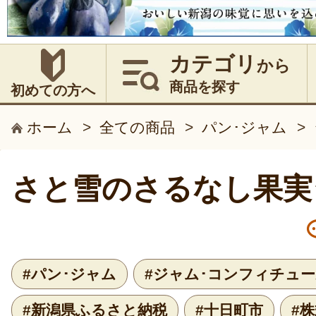
カテゴリ
から
商品を探す
初めての方へ
ホーム
>
全ての商品
>
パン･ジャム
>
さと雪のさるなし果実
#パン･ジャム
#ジャム･コンフィチュ
#新潟県ふるさと納税
#十日町市
#