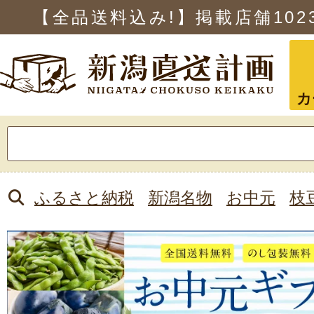
【全品送料込み!】掲載店舗
102
カ
検
索:
ふるさと納税
新潟名物
お中元
枝