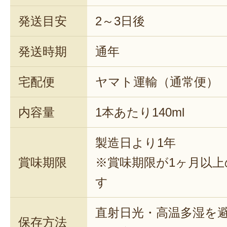
発送目安
2～3日後
発送時期
通年
宅配便
ヤマト運輸（通常便）
内容量
1本あたり140ml
製造日より1年
賞味期限
※賞味期限が1ヶ月以
す
直射日光・高温多湿を
保存方法