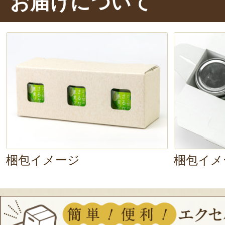
お届けについて
って、甘酸っぱさが引き立って美味
梱包イメージ
梱包イメ