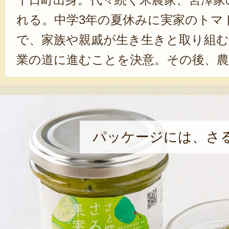
れる。中学3年の夏休みに実家のトマ
で、家族や親戚が生き生きと取り組む
業の道に進むことを決意。その後、農
業後に新鮮な視点で自分を見つめ直す
メリカ研修に参加。語学の他、野菜や
元農家に住み込みながら知識と経験を
パッケージには、さ
アメリカ研修で学んだことを取り入
励む。2021年には地元の若手農業家
「株式会社のうランド」を設立。同法
「地域の方たちと協力して地域農業を
さを伝えていくことで、地域活性化