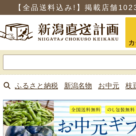
【全品送料込み!】掲載店舗
102
カ
検
索:
ふるさと納税
新潟名物
お中元
枝