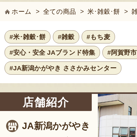
ホーム
>
全ての商品
>
米･雑穀･餅
>
#米･雑穀･餅
#雑穀
#もち麦
#安心・安全 JAブランド特集
#阿賀野市
#JA新潟かがやき ささかみセンター
店舗紹介
JA新潟かがやき