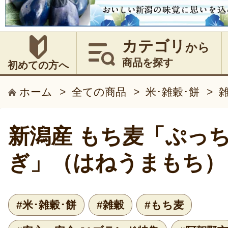
カテゴリ
から
商品を探す
初めての方へ
ホーム
>
全ての商品
>
米･雑穀･餅
>
新潟産 もち麦「ぷっ
ぎ」（はねうまもち）
#米･雑穀･餅
#雑穀
#もち麦