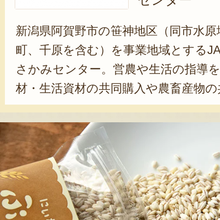
センター
新潟県阿賀野市の笹神地区（同市水原
町、千原を含む）を事業地域とするJA
さかみセンター。営農や生活の指導を
材・生活資材の共同購入や農畜産物の
受け入れ、農業生産資金や生活資金の
産や生活に必要な共同利用施設の設置
える共済等の活動を行う。そんな多
も、特に力を入れているのが、農作
づくり」だ。「米づくりは土づくり
で作った堆肥「ゆうきの子」を使用し