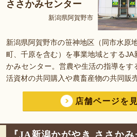
ささかみセンター
新潟県阿賀野市
新潟県阿賀野市の笹神地区（同市水原
町、千原を含む）を事業地域とするJA
かみセンター。営農や生活の指導をす
活資材の共同購入や農畜産物の共同販
れ、農業生産資金や生活資金の貸し付
店舗ページを
に必要な共同利用施設の設置、万一の
の活動を行う。そんな多種ある事業の
れているのが、農作物栽培における「
『JA新潟かがやき ささか