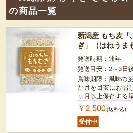
づくりは土づくり」を合言葉に、独自
の商品一覧
きの子」を使用し、地域全体で環境保
型農業に取り組む。JA新潟かがやき 
は、全国に配置するグループの一つと
新潟産 もち麦
ぎ」（はねうま
く、「笹神地区の一員」として、地域
る。
発送時期：通年
発送目安：2～3日
賞味期限：風味の
か月を目安にお召し
ヶ月以上保存する
ださい。
￥2,500
(送料込)
受付中