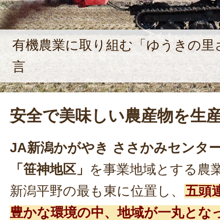
有機農業に取り組む「ゆうきの里
言
安全で美味しい農産物を生
JA新潟かがやき ささかみセンタ
「笹神地区」
を事業地域とする農
新潟平野の最も東に位置し、
五頭
豊かな環境の中、地域が一丸とな