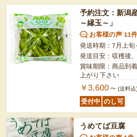
予約注文：新潟産
～縁玉～」
お客様の声 11
発送時期：7月上旬
発送目安：収穫後
賞味期限：商品到
上がり下さい
￥3,600
～
(送料込
受付中
のし可
うめてば豆腐