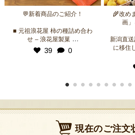
💬新着商品のご紹介！
🌾改
画」
■ 元祖浪花屋 柿の種詰め合わ
...
せ – 浪花屋製菓
新潟直送
に移住
39
0
現在のご注文