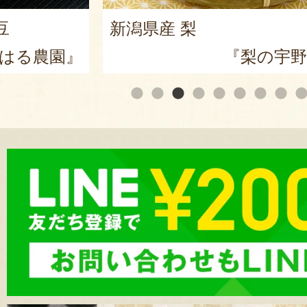
豆
新潟県産 梨
はる農園』
『梨の宇野