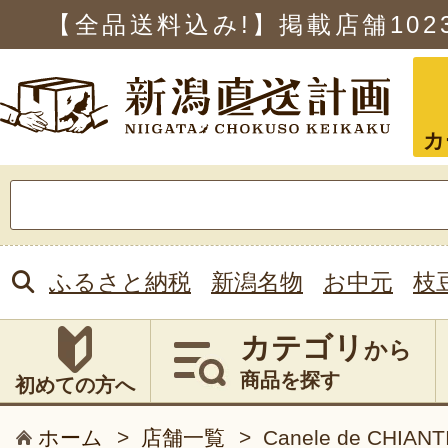
【全品送料込み!】掲載店舗
102
カ
検
索:
ふるさと納税
新潟名物
お中元
枝
カテゴリ
から
商品を探す
初めての方へ
ホーム
>
店舗一覧
>
Canele de CHIANT