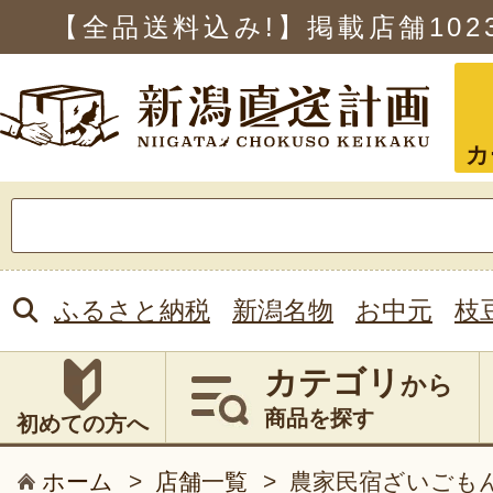
【全品送料込み!】掲載店舗
102
カ
検
索:
ふるさと納税
新潟名物
お中元
枝
カテゴリ
から
商品を探す
初めての方へ
ホーム
>
店舗一覧
>
農家民宿ざいごも