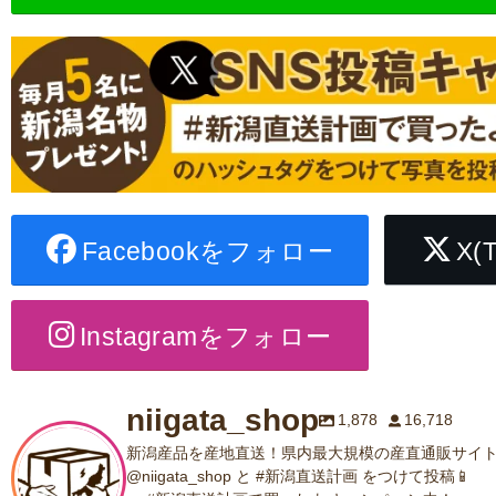
Facebookをフォロー
X(
Instagramをフォロー
niigata_shop
1,878
16,718
新潟産品を産地直送！県内最大規模の産直通販サイト
@niigata_shop と #新潟直送計画 をつけて投稿📱