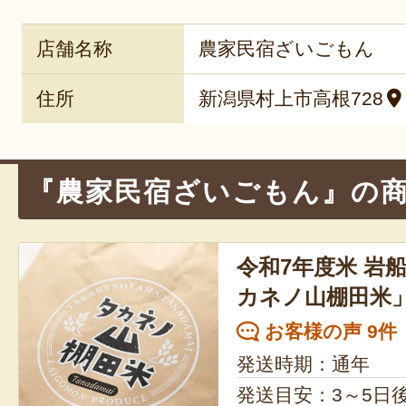
店舗名称
農家民宿ざいごもん
住所
新潟県村上市高根728
『農家民宿ざいごもん』の
令和7年度米 岩
カネノ山棚田米
お客様の声 9件
発送時期：通年
発送目安：3～5日