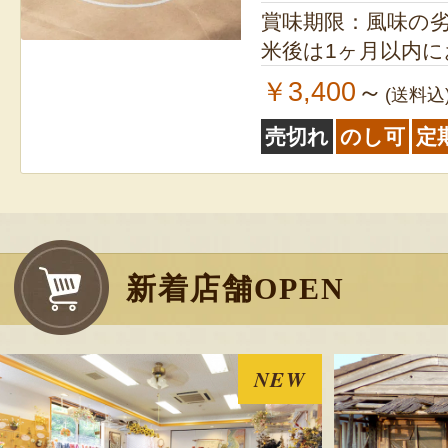
賞味期限：風味の
米後は1ヶ月以内
￥3,400
～
(送料込
売切れ
のし可
定
新着店舗OPEN
NEW