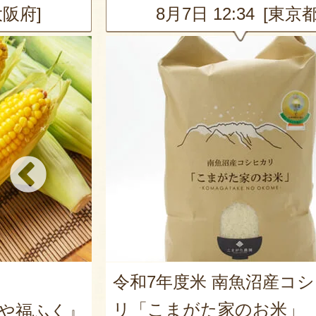
大阪府]
8月7日 12:34 [東京都
令和7年度米 南魚沼産コ
リ「こまがた家のお米」
や福ふく』