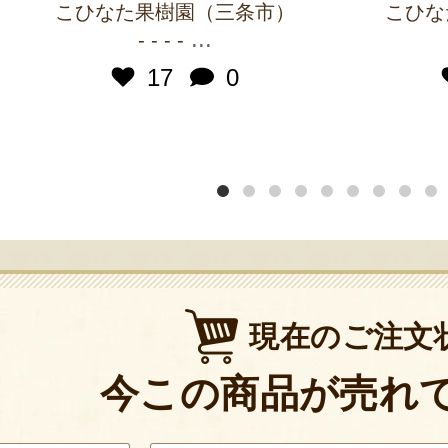
こひなた果樹園（三条市）
こひな
...
- - - -
17
0
現在のご注文
今この商品が売れ