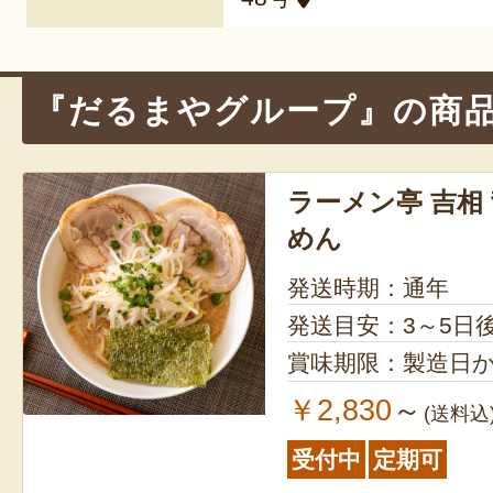
『だるまやグループ』の商
ラーメン亭 吉相
めん
発送時期：通年
発送目安：3～5日
賞味期限：製造日か
￥2,830
～
(送料込
受付中
定期可