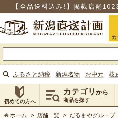
【全品送料込み!】掲載店舗
102
カ
検
索:
ふるさと納税
新潟名物
お中元
枝
カテゴリ
から
商品を探す
初めての方へ
ホーム
>
店舗一覧
>
だるまやグループ