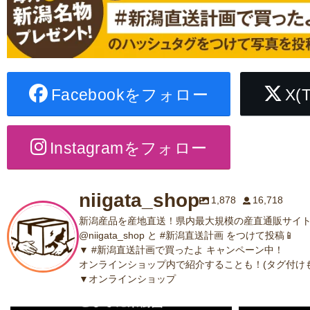
Facebookをフォロー
X(
Instagramをフォロー
niigata_shop
1,878
16,718
新潟産品を産地直送！県内最大規模の産直通販サイト
@niigata_shop と #新潟直送計画 をつけて投稿📱
▼ #新潟直送計画で買ったよ キャンペーン中！
オンラインショップ内で紹介することも！(タグ付けも
▼オンラインショップ