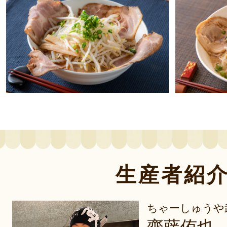
生産者紹
ちゃーしゅうや
齋藤侑也