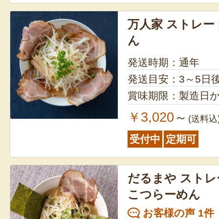
万人家 ストレー
ん
発送時期：通年
発送目安：3～5日
賞味期限：製造日か
￥3,020
～
(送料込
受付中
定期可
だるまや スト
こつらーめん
お客様の声 1件