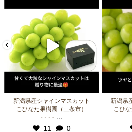
新潟県産シャインマスカット
新潟県
こひなた果樹園（三条市）
こひな
...
- - - -
11
0