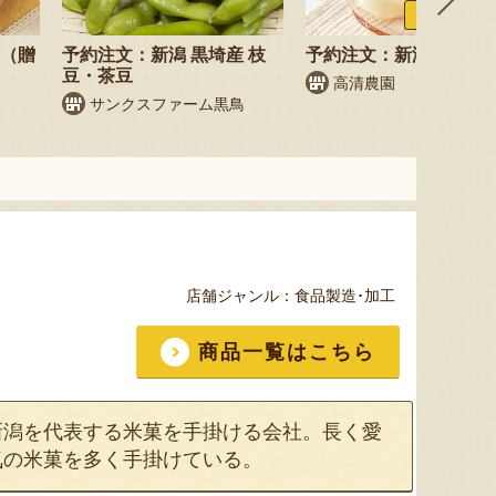
ふるさと納税
梨（贈
予約注文：新潟 黒埼産 枝
予約注文：新潟県産 梨
豆・茶豆
高清農園
サンクスファーム黒鳥
店舗ジャンル：
食品製造･加工
商品一覧はこちら
新潟を代表する米菓を手掛ける会社。長く愛
気の米菓を多く手掛けている。