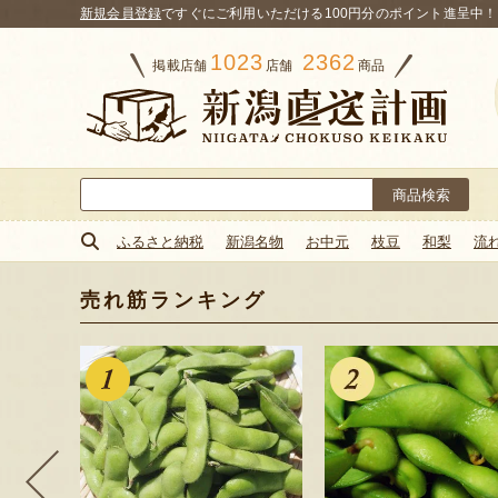
新規会員登録
ですぐにご利用いただける100円分のポイント進呈中！
1023
2362
掲載店舗
店舗
商品
検
索:
ふるさと納税
新潟名物
お中元
枝豆
和梨
流
売れ筋ランキング