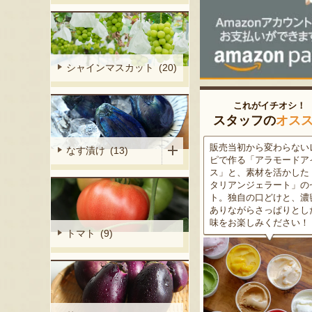
シャインマスカット (20)
これがイチオシ！
スタッフの
オス
細胞壁」由来
販売当初から変わらないレシ
この道50年の大ベテラン
なす漬け (13)
ぶどうを栽培
ピで作る「アラモードアイ
が育てた美味しい新潟枝
くだもの園の
ス」と、素材を活かした「イ
茶豆！手塩にかけて育て
ット。一般的
タリアンジェラート」のセッ
豆の甘味と深い香り、コ
緑色」のもの
ト。独自の口どけと、濃密で
ある旨味を是非一度お試
ら収穫する
ありながらさっぱりとした後
さい。お中元にもオスス
2種類をご用
味をお楽しみください！
トマト (9)