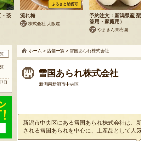
ふるさと納税可
豆・茶
流れ梅
予約注文：新潟県産 
答用・家庭用）
株式会社 大阪屋
やまきん果樹園
ホーム
>
店舗一覧
>
雪国あられ株式会社
覧
延
雪国あられ株式会社
07日
新潟県新潟市中央区
新潟市中央区にある雪国あられ株式会社は、
される雪国あられを中心に、土産品として人