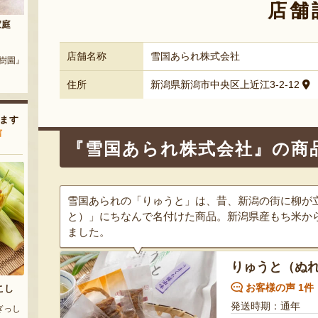
店舗
地区）
新潟 黒埼産 枝豆・茶豆
エチゴビール ギフトセット
農園』
『サンクスファーム黒鳥』
『エチゴビール株式会社』
店舗名称
雪国あられ株式会社
住所
新潟県新潟市中央区上近江3-2-12
ます
声
『雪国あられ株式会社』の商
雪国あられの「りゅうと」は、昔、新潟の街に柳が
と）」にちなんで名付けた商品。新潟県産もち米か
ました。
りゅうと（ぬ
お客様の声 1件
こし
発送時期：通年
ぎっし