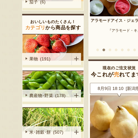
茄子 (6)
予約注文：新潟産 枝豆・
アラモードアイス・ジェラート
おいしいものたくさん！
『はちしろ枝豆
産シャインマ
カテゴリ
から商品を探す
『アラモード・キムラ』
陽くだもの園』
果物 (191)
現在のご注文状況
今これが
売
れてま
4 [新潟県]
8月9日 18:10 [新潟県]
8月9日 17:55 [千葉
農産物･野菜 (178)
米･雑穀･餅 (507)