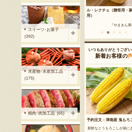
答用・家庭
ル・レクチェ（贈答用・家庭
新潟産 黒埼茶豆（小平方
用）
『野崎
まきん果樹園』
『やまきん果樹園』
スイーツ･お菓子
(392)
いつもありがとうござい
新着お客様の
水産物･水産加工品
(175)
精肉･肉加工品 (65)
予約注文：津南産 鬼もろ
新鮮なとうもろこしが箱に