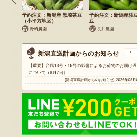
鬼もろこ
予約注文：新潟産 黒埼茶豆
予約注文：新潟産枝
（小平方地区）
豆
く
野崎農園
長井農園
新潟直送計画からのお知らせ
一
【重要】台風13号・15号の影響によるお荷物のお届け遅
について（8月7日）
[新潟直送計画からのお知らせ]
2026年08月