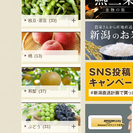
枝豆･茶豆 (33)
桃 (13)
和梨 (37)
ぶどう (31)