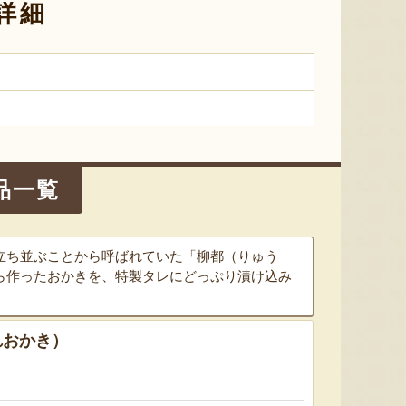
詳細
ル・レクチェ（贈答用・家庭
ル・レクチェ（贈答用・家庭
新潟産 
用）
用）
『やまきん果樹園』
『やまきん果樹園』
品一覧
立ち並ぶことから呼ばれていた「柳都（りゅう
ら作ったおかきを、特製タレにどっぷり漬け込み
れおかき）