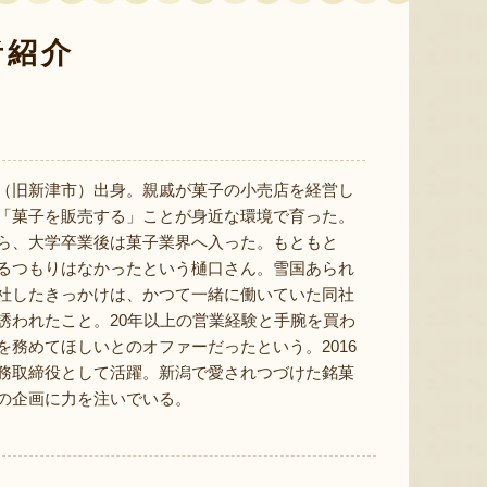
者紹介
予約注文：新潟産 アールスメロ
ン（盆メロン）
予約注文：新潟県産 梨
予約注文
『情熱野菜の太田農園』
『くまの森ファーム』
（旧新津市）出身。親戚が菓子の小売店を経営し
「菓子を販売する」ことが身近な環境で育った。
ら、大学卒業後は菓子業界へ入った。もともと
るつもりはなかったという樋口さん。雪国あられ
社したきっかけは、かつて一緒に働いていた同社
8月9日 18:14 [新潟県]
8月9日 18:10 [新潟県]
8月9
誘われたこと。20年以上の営業経験と手腕を買わ
を務めてほしいとのオファーだったという。2016
務取締役として活躍。新潟で愛されつづけた銘菓
の企画に力を注いでいる。