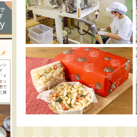
スメ
農家
新潟の夏と言えば大阪屋の流
魚沼市だけで作られている
豆・
れ梅！国産の梅果汁とくずき
「深雪なす」を使ったなす漬
た枝
り風のゼリーの相性が抜群。
け。しっかりとした塩味が好
クの
爽やかな甘みとツルッとした
評で、地元の直売所で大人気
し下
食感は一度食べたらクセにな
の商品です。夏はもちろん、
メ！
るはず！お中元にも喜ばれる
甘みがのった秋なすは特に絶
こと間違い無し！
品。新米との相性も抜群で
す！