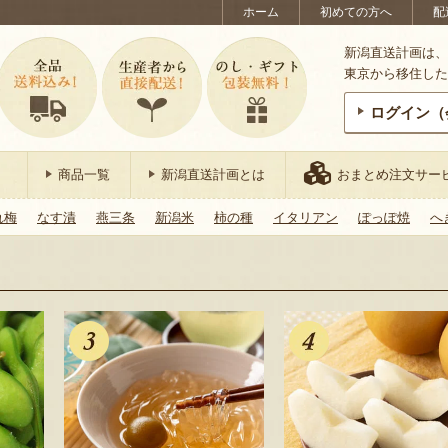
ホーム
初めての方へ
配
新潟直送計画は、
東京から移住した
ログイン（
商品一覧
新潟直送計画とは
おまとめ注文サー
れ梅
なす漬
燕三条
新潟米
柿の種
イタリアン
ぽっぽ焼
へ