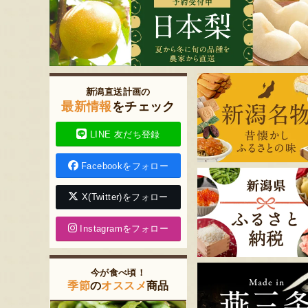
新潟直送計画の
最新情報
をチェック
LINE 友だち登録
Facebookをフォロー
X(Twitter)をフォロー
Instagramをフォロー
今が食べ頃！
季節
の
オススメ
商品