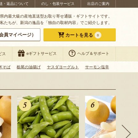
送・返品について
のし・包装サービス
出店のご案内
県内最大級の産地直送型お取り寄せ通販・ギフトサイトです。
私たちが、新潟の逸品を「独自の取材内容」でご紹介します。
会員マイページ）
カートを見る
0
eギフトサービス
ヘルプ＆サポート
ビス
ぎそば
栃尾の油揚げ
ヤスダヨーグルト
サーモン塩辛