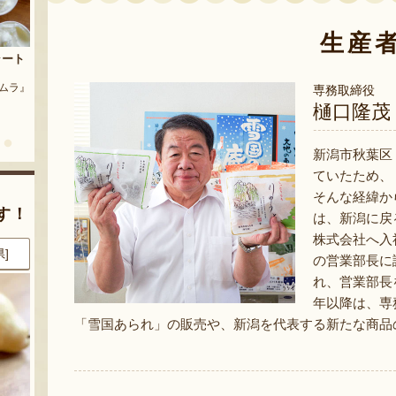
生産
茶豆
流れ梅
農園』
予約注文：魚沼の定番 まるつた
『株式会社 大阪屋』
専務取締役
のなす漬け 深雪なす
樋口隆茂
『農房 丸蔦食品』
新潟市秋葉区
ていたため、
そんな経緯か
す！
は、新潟に戻
株式会社へ入
県]
8月9日 17:55 [新潟県]
8月9日 17:50 [新潟県]
の営業部長に
れ、営業部長
年以降は、専
「雪国あられ」の販売や、新潟を代表する新たな商品