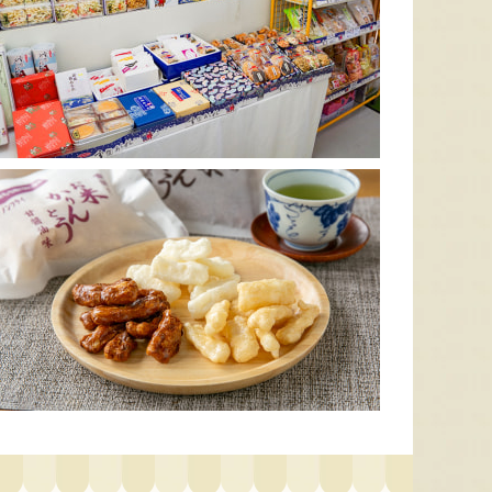
太田農園が手塩にかけて育て
新潟市江南区で育てられた和
柔らか
たアールスメロン！イギリス
梨。有機質肥料と、すべての
魅力の
生まれの原種メロンの血をひ
実に袋をかける丁寧な手仕事
河・信
く、「メロンの王様」とも呼
によって、濃厚な甘みと美し
土壌で
ばれる高級メロンを農園より
い姿を持つ梨が生み出されま
ました
直送！お盆などの贈答用にも
す。「愛甘水」や「王秋」な
のもと
おすすめです。
ど、旬の品種をお届けしま
います
す。
ですよ