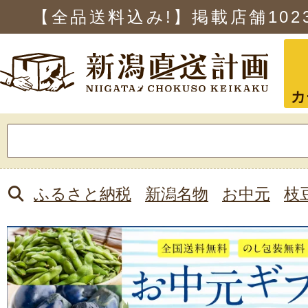
【全品送料込み!】掲載店舗
102
カ
検
索:
ふるさと納税
新潟名物
お中元
枝