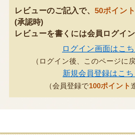
レビューのご記入で、
50ポイン
期待どおりの美味しさでした お
(承認時)
柔らかくて タレのお味も良いです
レビューを書くには会員ログイン
たが あっという間に無くな
ログイン画面はこち
2023年11月04日
/
く
（ログイン後、このページに
妻の親友夫婦にご馳走になり、思
新規会員登録はこち
り。600gを注文し、半分を冷凍。
（会員登録で
100ポイント
のもやしとキャベツの細切り。と
柔らかさ、けど肉にくしさは充分
臭みはもちろんないけど、全く無
臭くないラム臭は食欲爆進しかな
そしてストック！