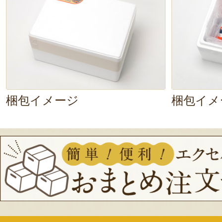
醤油ベースの特製ダレ
が食欲をそそ
は、いただきます！臭みがなくて美
ダレとジンギスカンの旨味で、ご飯
切れの良さとやわらかさはありな
梱包イメージ
梱包イメ
カンならではの弾力のある食感も絶
ギスカンの脂身を吸ったもやしも、
り。
ぜひ、ご家庭でジンギスカンパー
いかがでしょう！
味付け不要
で簡単
楽しめますよ。