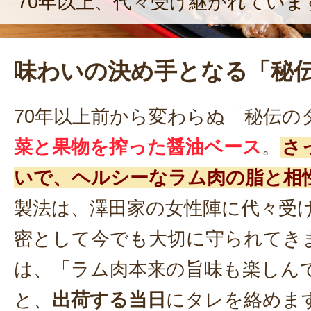
70年以上、代々受け継がれていま
味わいの決め手となる「秘
70年以上前から変わらぬ「秘伝の
菜と果物を搾った醤油ベース
。
さ
いで、ヘルシーなラム肉の脂と相
製法は、澤田家の女性陣に代々受
密として今でも大切に守られてき
は、「ラム肉本来の旨味も楽しん
と、
出荷する当日
にタレを絡めま