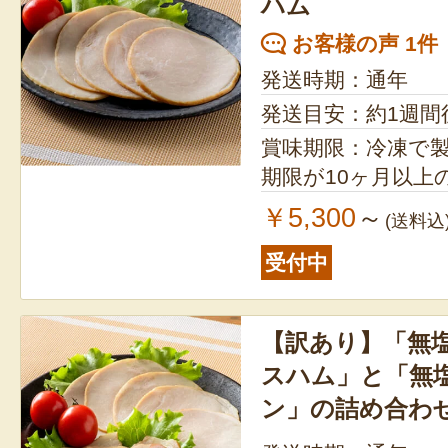
ハム
20日以上の商品を
お客様の声 1件
発送時期：通年
発送目安：約1週間
賞味期限：冷凍で製造日
期限が10ヶ月以上
￥5,300
～
(送料込
受付中
【訳あり】「無
スハム」と「無
ン」の詰め合わ