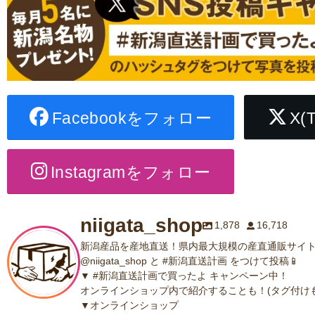
Facebookをフォロー
X(
Instagramをフォロー
niigata_shop
1,878
16,718
新潟産品を産地直送！県内最大規模の産直通販サイト
@niigata_shop と #新潟直送計画 をつけて投稿📱
▼ #新潟直送計画で買ったよ キャンペーン中！
オンラインショップ内で紹介することも！(タグ付けも
▼オンラインショップ