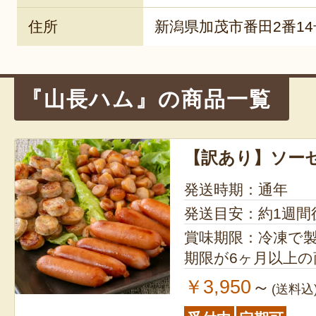
住所
新潟県加茂市番田2番14
『山長ハム』の商品一覧
【訳あり】ソー
発送時期：通年
発送目安：約1週間
賞味期限：冷凍で製造日
期限が6ヶ月以上
￥3,950
～
(送料込