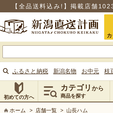
【全品送料込み!】掲載店舗
102
カ
検
索:
ふるさと納税
新潟名物
お中元
枝
カテゴリ
から
商品を探す
初めての方へ
ホーム
>
店舗一覧
>
山長ハム