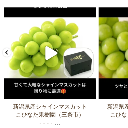
新潟県産シャインマスカット
新潟県
こひなた果樹園（三条市）
こひな
...
- - - -