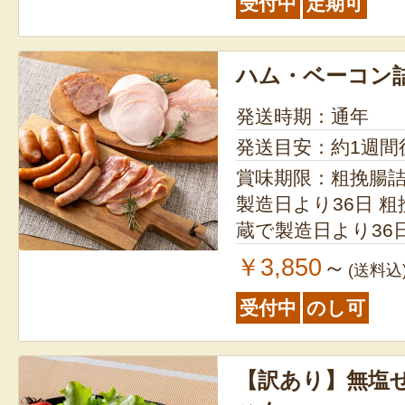
受付中
定期可
ハム・ベーコン
発送時期：通年
発送目安：約1週間
賞味期限：粗挽腸
製造日より36日 粗挽腸詰フランク／冷
蔵で製造日より36日 唐蘇（カラソ
／冷蔵で製造日より40日 
￥3,850
～
(送料込
（スライス・ブロ
受付中
のし可
より29日 ももハム／冷蔵で製造日より
30日 ベーコン（スライス・ブロック）
／冷蔵で製造日より40日 ポ
【訳あり】無塩
／冷蔵で製造日より36日 ※