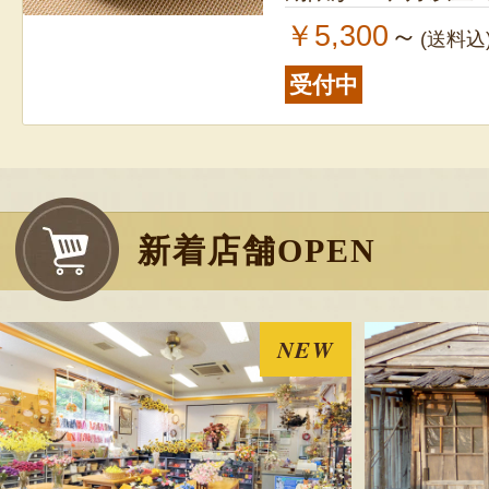
￥5,300
～
(送料込
受付中
ハム・ソーセー
お客様の声 5件
新着店舗OPEN
発送時期：通年
発送目安：約1週間
賞味期限：粗挽腸
NEW
より36日 粗挽腸詰フランク／製造日よ
り36日 唐蘇（カラソー）／製造日より
40日 ロースハム／製造日より29日 もも
￥4,500
～
(送料込
ハム／製造日より30日 ベーコ
受付中
のし可
日より40日