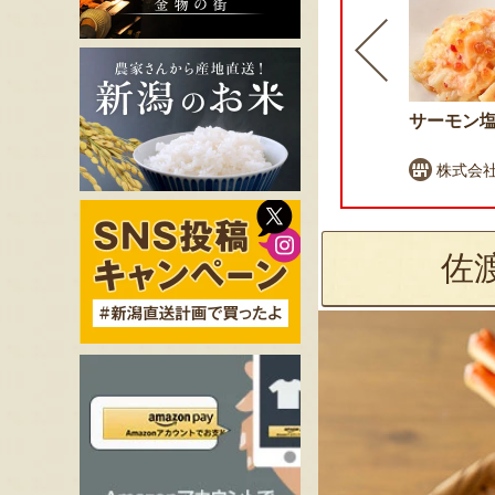
佐渡産 大南蛮エビ（3D凍
サーモン
結）
堀川鮮魚株式会社
株式会社
佐