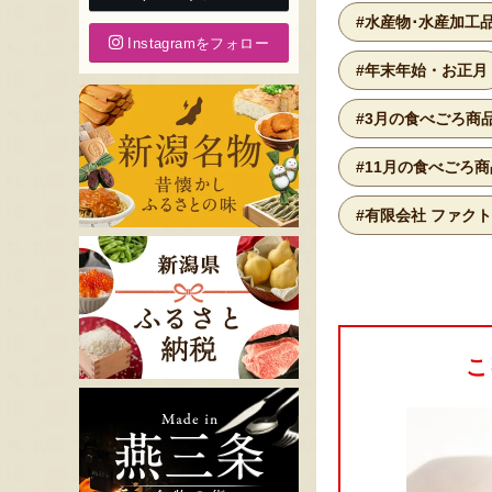
#水産物･水産加工
Instagramをフォロー
#年末年始・お正月
#3月の食べごろ商
#11月の食べごろ商
#有限会社 ファク
こ