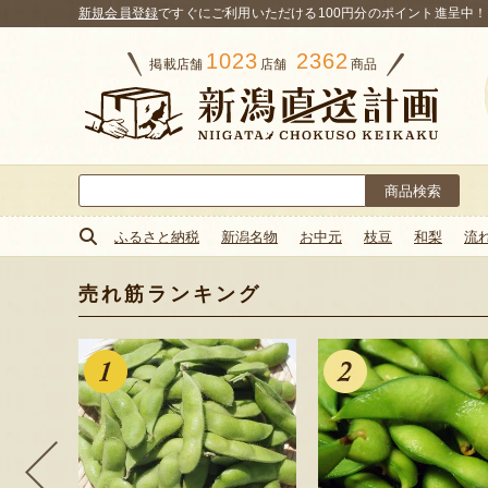
新規会員登録
ですぐにご利用いただける100円分のポイント進呈中！
1023
2362
掲載店舗
店舗
商品
検
索:
ふるさと納税
新潟名物
お中元
枝豆
和梨
流
売れ筋ランキング