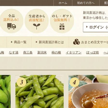
ホーム
初めての方へ
配
新潟直送計画は、
東京から移住した
ログイン（
商品一覧
新潟直送計画とは
おまとめ注文サー
れ梅
なす漬
燕三条
新潟米
柿の種
イタリアン
ぽっぽ焼
へ