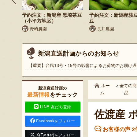
そば
予約注文：新潟産 黒埼茶豆
予約注文：新潟産枝
）
（小平方地区）
豆
野崎農園
長井農園
新潟直送計画からのお知らせ
【重要】台風13号・15号の影響によるお荷物のお届け遅
ホー
>
全ての商
新潟直送計画の
ム
品
最新情報
をチェック
LINE 友だち登録
佐渡産 
Facebookをフォロー
お客様の声 2
X(Twitter)をフォロー