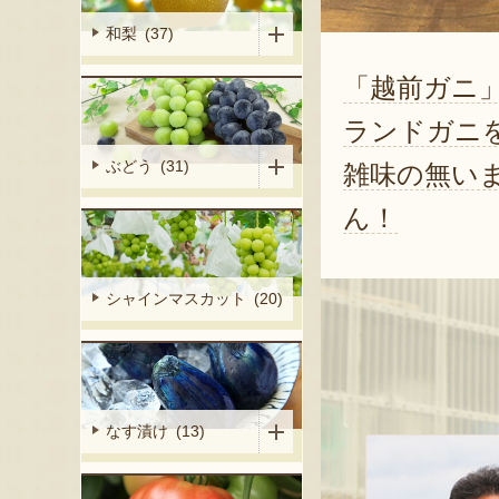
和梨 (37)
「越前ガニ
ランドガニ
ぶどう (31)
雑味の無い
ん！
シャインマスカット (20)
なす漬け (13)