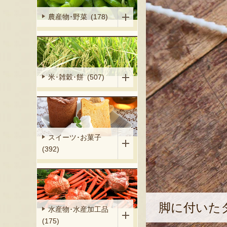
農産物･野菜 (178)
米･雑穀･餅 (507)
スイーツ･お菓子
(392)
脚に付いた
水産物･水産加工品
(175)