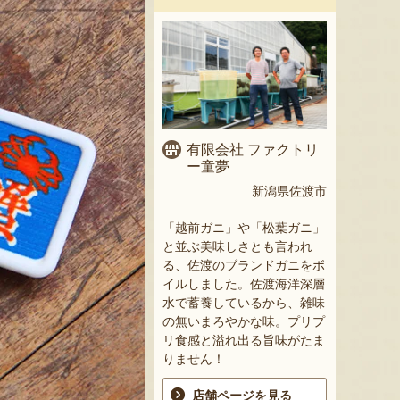
有限会社 ファクトリ
ー童夢
新潟県佐渡市
「越前ガニ」や「松葉ガニ」
と並ぶ美味しさとも言われ
る、佐渡のブランドガニをボ
イルしました。佐渡海洋深層
水で蓄養しているから、雑味
の無いまろやかな味。プリプ
リ食感と溢れ出る旨味がたま
りません！
店舗ページを見る