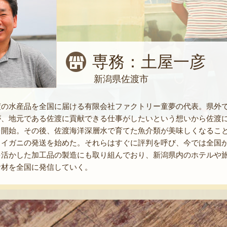
専務：土屋一彦
新潟県佐渡市
渡の水産品を全国に届ける有限会社ファクトリー童夢の代表。県外
が、地元である佐渡に貢献できる仕事がしたいという想いから佐渡
開始。その後、佐渡海洋深層水で育てた魚介類が美味しくなること
ワイガニの発送を始めた。それらはすぐに評判を呼び、今では全国
を活かした加工品の製造にも取り組んでおり、新潟県内のホテルや
食材を全国に発信していく。