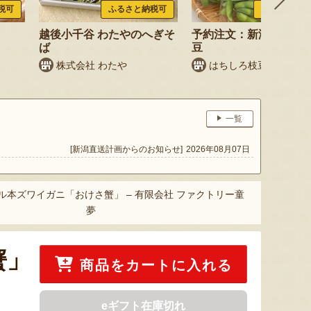
税可
ふるさと納税可
ふるさと納税
越後小千谷 わたやのへぎそ
予約注文：新潟産 枝豆
ば
豆
株式会社 わたや
はちしろ枝豆農園
一覧
[新潟直送計画からのお知らせ]
2026年08月07日
ル本ズワイガニ「おけさ蟹」 – 有限会社 ファクトリー童
夢
蟹」
商品をカートに入れる
eギフト在庫切れ