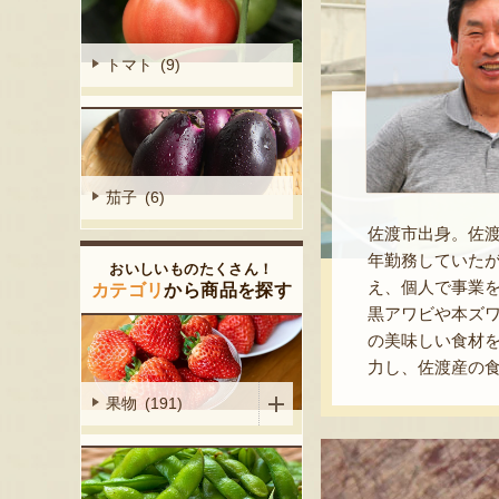
トマト (9)
茄子 (6)
佐渡市出身。佐
年勤務していた
おいしいものたくさん！
え、個人で事業を
カテゴリ
から商品を探す
黒アワビや本ズ
の美味しい食材
力し、佐渡産の
果物 (191)