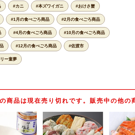
品
#カニ
#本ズワイガニ
#おけさ蟹
#1月の食べごろ商品
#2月の食べごろ商品
品
#4月の食べごろ商品
#10月の食べごろ商品
品
#12月の食べごろ商品
#佐渡市
トリー童夢
の商品は現在売り切れです。販売中の他の