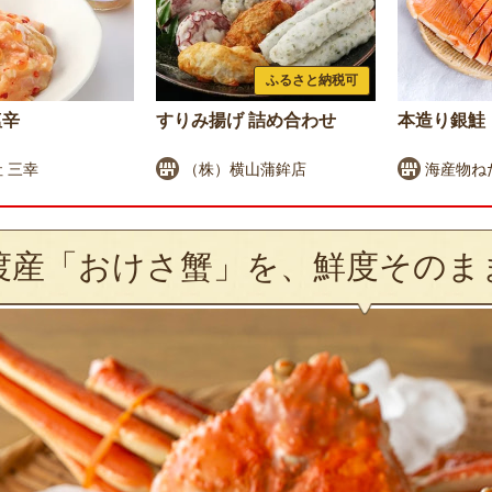
ふるさと納税可
塩辛
すりみ揚げ 詰め合わせ
本造り銀鮭
 三幸
（株）横山蒲鉾店
海産物ね
渡産「おけさ蟹」を、鮮度そのま