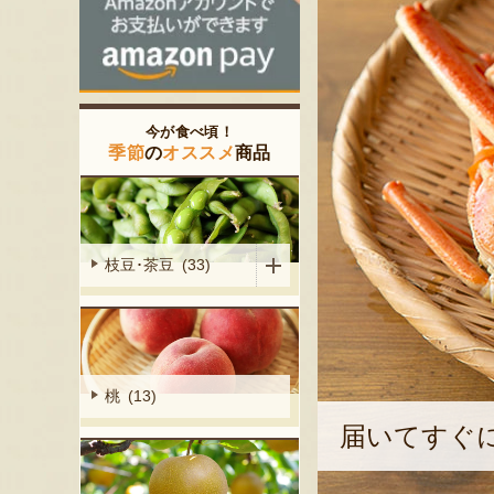
今が食べ頃！
季節
の
オススメ
商品
枝豆･茶豆 (33)
桃 (13)
届いてすぐ