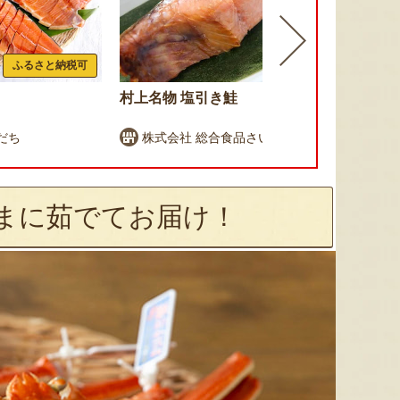
ふるさと納税可
村上名物 塩引き鮭
新潟伝統漬
け」
だち
株式会社 総合食品さいとう
新潟小川
まに茹でてお届け！