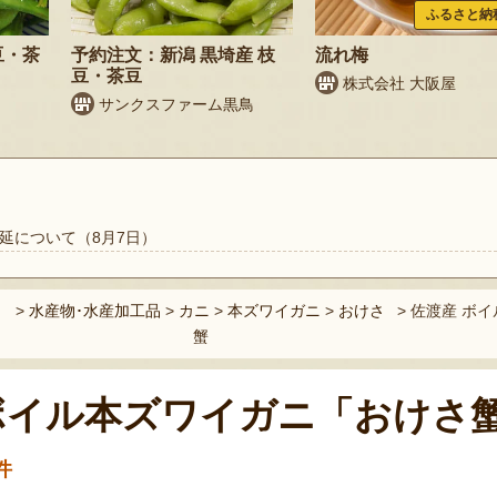
ふるさと納
豆・茶
予約注文：新潟 黒埼産 枝
流れ梅
豆・茶豆
株式会社 大阪屋
サンクスファーム黒鳥
延について（8月7日）
>
水産物･水産加工品
>
カニ
>
本ズワイガニ
>
おけさ
>
佐渡産 ボイ
蟹
ボイル本ズワイガニ「おけさ
件