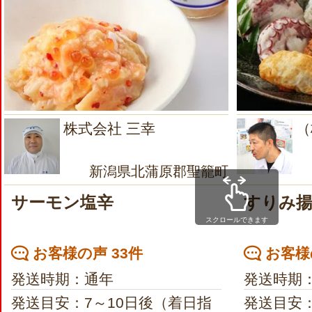
株式会社 三幸
（
新潟県北蒲原郡聖籠町
サーモン塩辛
すりみ揚
スクロールできます
お客様の声 33件
お客様の
発送時期：通年
発送時期
発送目安：7～10日後（着日指
発送目安：