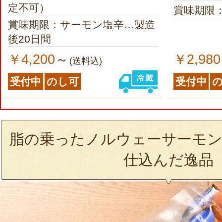
定不可）
賞味期限
賞味期限：サーモン塩辛…製造
後20日間
￥4,200
￥2,980
～
(送料込)
受付中
のし可
受付中
脂の乗ったノルウェーサーモン
仕込んだ逸品