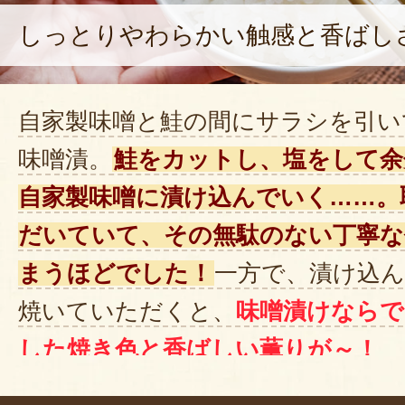
しっとりやわらかい触感と香ばし
自家製味噌と鮭の間にサラシを引い
味噌漬。
鮭をカットし、塩をして余
自家製味噌に漬け込んでいく……。
だいていて、その無駄のない丁寧な
まうほどでした！
一方で、漬け込
焼いていただくと、
味噌漬けなら
した焼き色と香ばしい薫りが～！
お言葉に甘えて一口……。「ん～！