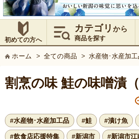
カテゴリ
から
商品を探す
初めての方へ
ホーム
>
全ての商品
>
水産物･水産加工
割烹の味 鮭の味噌漬
#水産物･水産加工品
#鮭
#漬け魚
#飲食店応援特集
#新潟市
#新潟市江