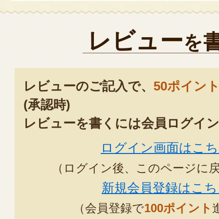
家族一同ファンになりました。
レビュー
を
2025年05月20
レビューのご記入で、
絶妙の味付け、大変美味しくいた
50ポイン
また、注文いたします。
(承認時)
2025年05月20
レビューを書くには会員ログイン
ログイン画面はこち
新潟独特の「餅切り」の鮭…懐かし
（ログイン後、このページに
肉厚で脂がのって絶妙な味噌味が
さすが料亭の味で堪能しました。
新規会員登録はこち
2021年11月01
（会員登録で
100ポイント