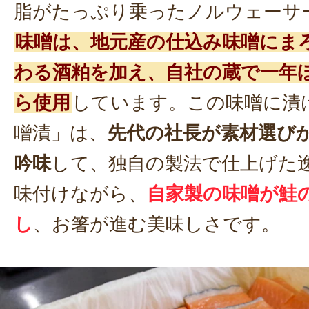
脂がたっぷり乗ったノルウェーサ
味噌は、地元産の仕込み味噌にま
わる酒粕を加え、自社の蔵で一年
ら使用
しています。この味噌に漬
噌漬」は、
先代の社長が素材選び
吟味
して、独自の製法で仕上げた
味付けながら、
自家製の味噌が鮭
し
、お箸が進む美味しさです。