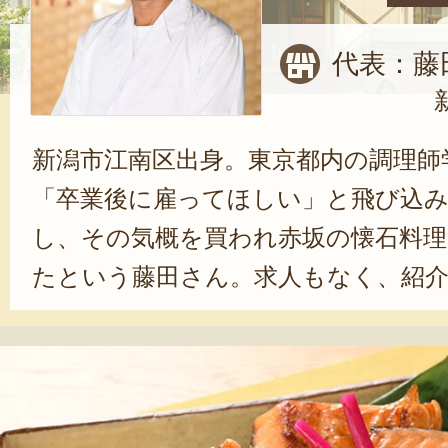
代表：藤
新潟市江南区出身。東京都内の調理師
「卒業後に雇ってほしい」と飛び込み
し、その気概を買われ赤坂の懐石料理
たという藤田さん。求人もなく、紹
ってもらうのは難しいと言われる同
で7年ほど修行。実家である割烹ふじ
板前が足りないとのことでUターン。20
さで社長に就任、板長も兼任している