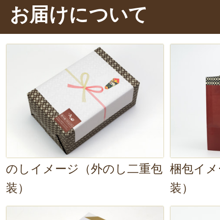
お届けについて
い！！」「やわらかな鮭の食感と、
み……そして深みのある味噌の美味
がります！」これは、ご飯にもお酒
う！これぞ、
上品な割烹の味
ですね
というのも納得です！
のしイメージ（外のし二重包
梱包イメ
装）
装）