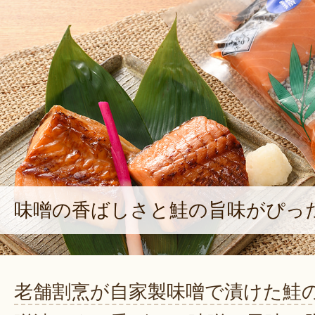
味噌の香ばしさと鮭の旨味がぴっ
老舗割烹が自家製味噌で漬けた鮭