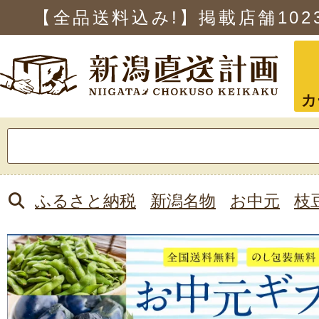
【全品送料込み!】掲載店舗
102
カ
検
索:
ふるさと納税
新潟名物
お中元
枝