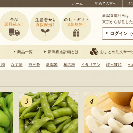
ホーム
初めての方へ
配
新潟直送計画は、
東京から移住した
ログイン（
商品一覧
新潟直送計画とは
おまとめ注文サー
れ梅
なす漬
燕三条
新潟米
柿の種
イタリアン
ぽっぽ焼
へ