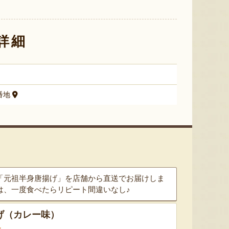
新潟県産 梨
流れ梅
佐渡産 
き身
『梨の宇野農園』
『株式会社 大阪屋』
詳細
番地
「元祖半身唐揚げ」を店舗から直送でお届けしま
は、一度食べたらリピート間違いなし♪
げ（カレー味）