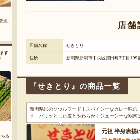
 む
佐渡産フルーツ コンポート
へんじんもっこのソーセージ・
サラミ詰め合わせ
『平山農園』
店舗
弥吉丸』
『へんじんもっこ』
店舗名称
せきとり
ます
住所
新潟県新潟市中央区窪田町3丁目199
声
『せきとり』の商品一覧
新潟県民のソウルフード！スパイシーなカレー味の
す。パリッとした皮とやわらかくジューシーな鶏肉
元祖 半身唐揚
から迅