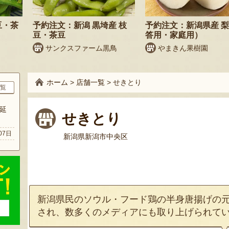
豆・茶
予約注文：新潟 黒埼産 枝
予約注文：新潟県産 
豆・茶豆
答用・家庭用）
サンクスファーム黒鳥
やまきん果樹園
ホーム
>
店舗一覧
>
せきとり
覧
延
せきとり
07日
新潟県新潟市中央区
新潟県民のソウル・フード鶏の半身唐揚げの
され、数多くのメディアにも取り上げられて