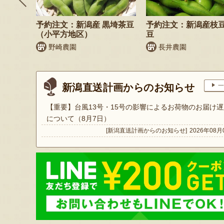
鬼もろこ
予約注文：新潟産 黒埼茶豆
予約注文：新潟産枝
（小平方地区）
豆
く
野崎農園
長井農園
新潟直送計画からのお知らせ
一
【重要】台風13号・15号の影響によるお荷物のお届け遅
について（8月7日）
[新潟直送計画からのお知らせ]
2026年08月