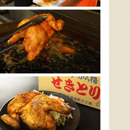
太田農園が手塩にかけて育て
新潟市江南区で育てられた和
柔らか
たアールスメロン！イギリス
梨。有機質肥料と、すべての
魅力の
生まれの原種メロンの血をひ
実に袋をかける丁寧な手仕事
河・信
く、「メロンの王様」とも呼
によって、濃厚な甘みと美し
土壌で
ばれる高級メロンを農園より
い姿を持つ梨が生み出されま
ました
直送！お盆などの贈答用にも
す。「愛甘水」や「王秋」な
のもと
おすすめです。
ど、旬の品種をお届けしま
います
す。
ですよ