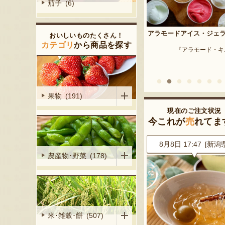
茄子 (6)
予約注文：新潟産 枝豆・
アラモードアイス・ジェラート
おいしいものたくさん！
『はちしろ枝豆
産シャインマ
カテゴリ
から商品を探す
『アラモード・キムラ』
陽くだもの園』
果物 (191)
現在のご注文状況
今これが
売
れてま
1 [兵庫県]
8月8日 17:47 [新潟県]
8月8日 17:43 [新潟
農産物･野菜 (178)
米･雑穀･餅 (507)