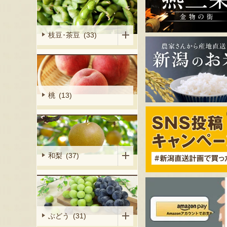
枝豆･茶豆 (33)
桃 (13)
和梨 (37)
ぶどう (31)