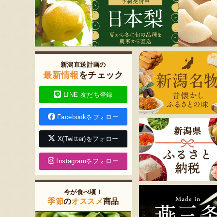
新潟直送計画の
最新情報
をチェック
LINE 友だち登録
Facebookをフォロー
X(Twitter)をフォロー
Instagramをフォロー
今が食べ頃！
季節
の
オススメ
商品