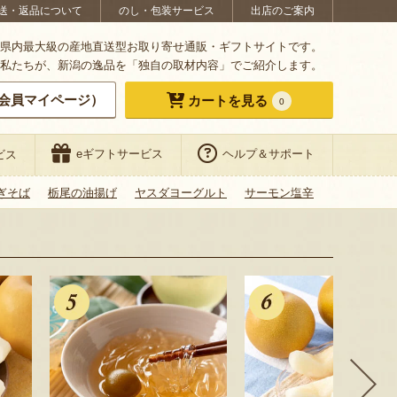
送・返品について
のし・包装サービス
出店のご案内
県内最大級の産地直送型お取り寄せ通販・ギフトサイトです。
私たちが、新潟の逸品を「独自の取材内容」でご紹介します。
会員マイページ）
カートを見る
0
eギフトサービス
ヘルプ＆サポート
ビス
ぎそば
栃尾の油揚げ
ヤスダヨーグルト
サーモン塩辛