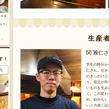
茶豆
流れ梅
農園』
予約注文：魚沼の定番 まるつた
『株式会社 大阪屋』
のなす漬け 深雪なす
『農房 丸蔦食品』
生産
関 雅仁
す！
学生の時分か
県]
8月8日 17:28 [新潟県]
8月8日 17:24 [新潟県]
仁さん。せき
のきっかけと
う。祖父が作
いものを生み
く、この変わ
め、自分もし
いと力強く話