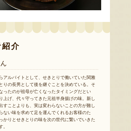
予約注文：新潟産 アールスメロ
ン（盆メロン）
予約注文：新潟県産 梨
予約注文
『情熱野菜の太田農園』
『くまの森ファーム』
者紹介
さん
らアルバイトとして、せきとりで働いていた関雅
8月8日 17:51 [兵庫県]
8月8日 17:47 [新潟県]
8月8
とりの長男として後を継ぐことを決めている。そ
なったのが祖母が亡くなったタイミングだとい
り上げ、代々守ってきた元祖半身揚げの味。新し
出すことよりも、実は変わらないことの方が難し
らない味を求めて足を運んでくれるお客様のた
っかりとせきとりの味を次の世代に繋いでいきた
す。