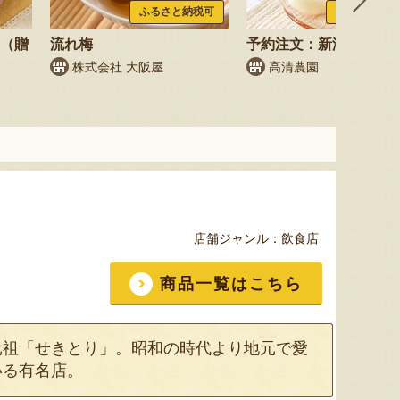
ふるさと納税可
ふるさと納税
梨（贈
流れ梅
予約注文：新潟県産 梨
株式会社 大阪屋
高清農園
店舗ジャンル：
飲食店
商品一覧はこちら
元祖「せきとり」。昭和の時代より地元で愛
いる有名店。