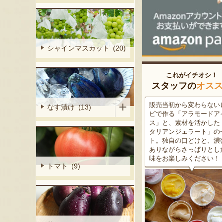
シャインマスカット (20)
これがイチオシ！
スタッフの
オス
細胞壁」由来
販売当初から変わらないレシ
この道50年の大ベテラン
なす漬け (13)
ぶどうを栽培
ピで作る「アラモードアイ
が育てた美味しい新潟枝
くだもの園の
ス」と、素材を活かした「イ
茶豆！手塩にかけて育て
ット。一般的
タリアンジェラート」のセッ
豆の甘味と深い香り、コ
緑色」のもの
ト。独自の口どけと、濃密で
ある旨味を是非一度お試
ら収穫する
ありながらさっぱりとした後
さい。お中元にもオスス
2種類をご用
味をお楽しみください！
トマト (9)