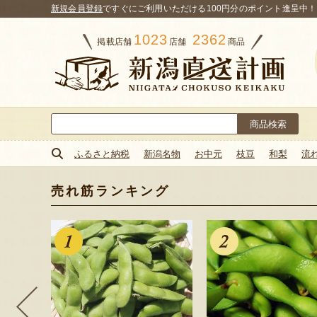
新規会員登録
ですぐにご利用いただける100円分のポイント進呈中！
1023
2362
掲載店舗
店舗
商品
検
索:
ふるさと納税
新潟名物
お中元
枝豆
和梨
流
売れ筋ランキング