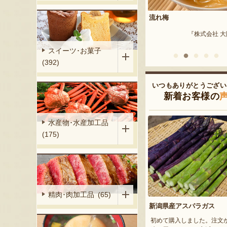
流れ梅
佐渡産 浜茹で紅ズワイガニ
き身
梨の宇野農園』
『株式会社 大阪屋』
『カニ直売所 
スイーツ･お菓子
(392)
いつもありがとうござい
新着お客様の
水産物･水産加工品
(175)
精肉･肉加工品 (65)
新潟県産アスパラガス
初めて購入しました。注文