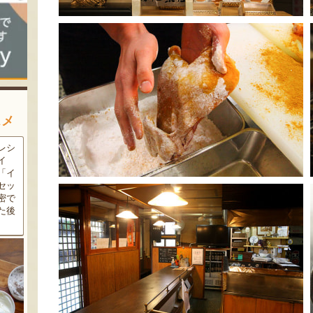
スメ
農家
新潟の夏と言えば大阪屋の流
魚沼市だけで作られている
豆・
れ梅！国産の梅果汁とくずき
「深雪なす」を使ったなす漬
た枝
り風のゼリーの相性が抜群。
け。しっかりとした塩味が好
クの
爽やかな甘みとツルッとした
評で、地元の直売所で大人気
し下
食感は一度食べたらクセにな
の商品です。夏はもちろん、
メ！
るはず！お中元にも喜ばれる
甘みがのった秋なすは特に絶
こと間違い無し！
品。新米との相性も抜群で
す！