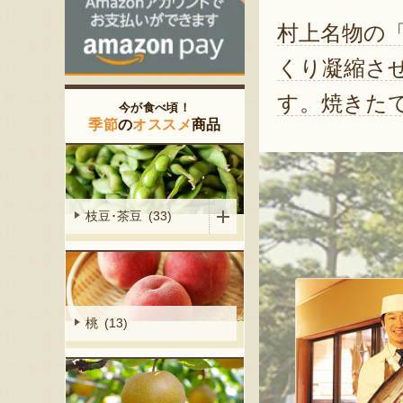
村上名物の
くり凝縮さ
す。焼きた
今が食べ頃！
季節
の
オススメ
商品
枝豆･茶豆 (33)
桃 (13)