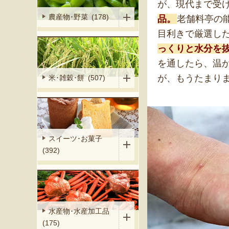
が、現代まで受
農産物･野菜 (178)
品。
老舗料亭の
目利きで厳選し
っくりと水分を
を通したら、温
が、もうたまり
米･雑穀･餅 (507)
スイーツ･お菓子
(392)
水産物･水産加工品
(175)