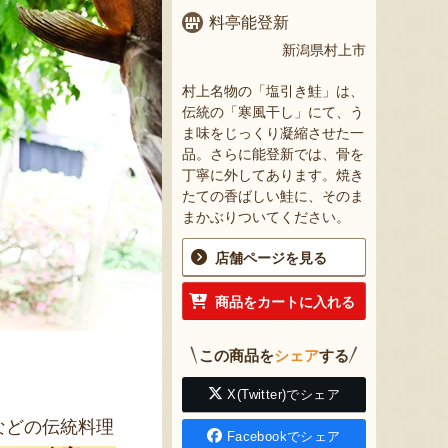
料亭能登新
新潟県村上市
村上名物の「塩引き鮭」は、
伝統の「寒風干し」にて、う
ま味をじっくり凝縮させた一
品。さらに能登新では、骨を
丁寧に外してあります。焼き
たての香ばしい鮭に、そのま
まかぶりついてください。
店舗ページを見る
商品をカートに入れる
この商品を
シェア
する
X(Twitter)でシェア
などの伝統料理
Facebookでシェア