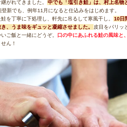
け継がれてきました。
中でも「塩引き鮭」は、村上名物
能登新でも、例年11月になると仕込みをはじめます。
た鮭を丁寧に下処理し、軒先に吊るして寒風干し。
10
抜き、うま味をギュッと凝縮させました。
皮目をパリッ
かいご飯と一緒にどうぞ。
口の中にあふれる鮭の風味と
ません！