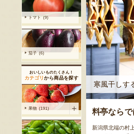
トマト (9)
茄子 (6)
おいしいものたくさん！
カテゴリ
から商品を探す
寒風干しす
果物 (191)
料亭ならで
新潟県北端の村