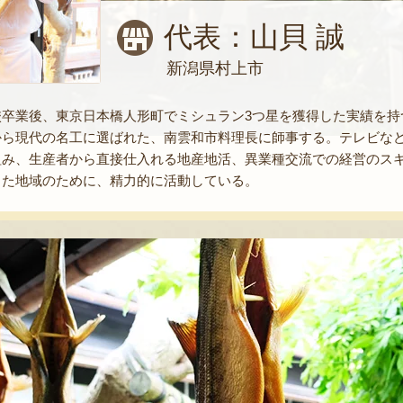
代表：山貝 誠
新潟県村上市
校卒業後、東京日本橋人形町でミシュラン3つ星を獲得した実績を持
から現代の名工に選ばれた、南雲和市料理長に師事する。テレビな
み、生産者から直接仕入れる地産地活、異業種交流での経営のスキ
また地域のために、精力的に活動している。