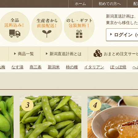
ホーム
初めての方へ
配
新潟直送計画は、
東京から移住した
ログイン（
商品一覧
新潟直送計画とは
おまとめ注文サー
れ梅
なす漬
燕三条
新潟米
柿の種
イタリアン
ぽっぽ焼
へ