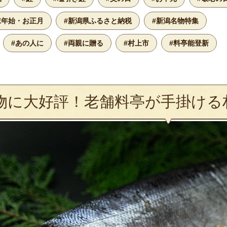
末年始・お正月
#新潟県ふるさと納税
#新潟名物特集
#あの人に
#両親に贈る
#村上市
#料亭能登新
物に大好評！老舗料亭が手掛ける