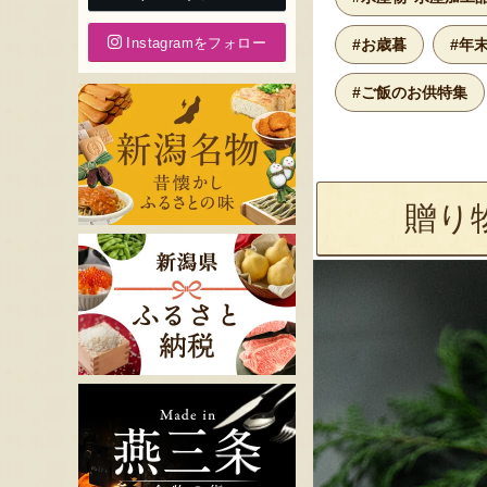
Instagramをフォロー
#お歳暮
#年
#ご飯のお供特集
贈り