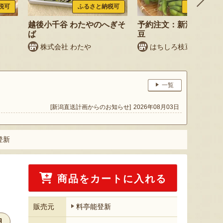
税可
ふるさと納税可
ふるさと納税
越後小千谷 わたやのへぎそ
予約注文：新潟産 枝豆
ば
豆
株式会社 わたや
はちしろ枝豆農園
一覧
[新潟直送計画からのお知らせ]
2026年08月03日
登新
商品をカートに入れる
販売元
料亭能登新
日