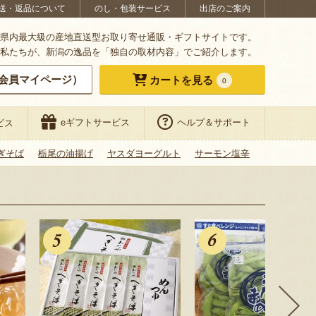
送・返品について
のし・包装サービス
出店のご案内
県内最大級の産地直送型お取り寄せ通販・ギフトサイトです。
私たちが、新潟の逸品を「独自の取材内容」でご紹介します。
会員マイページ）
カートを見る
0
eギフトサービス
ヘルプ＆サポート
ビス
ぎそば
栃尾の油揚げ
ヤスダヨーグルト
サーモン塩辛