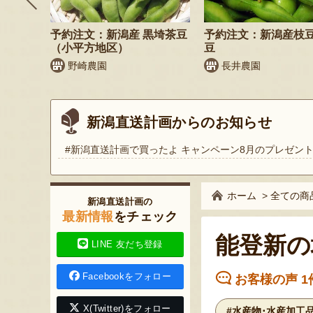
そば
予約注文：新潟産 黒埼茶豆
予約注文：新潟産枝
）
（小平方地区）
豆
野崎農園
長井農園
新潟直送計画からのお知らせ
#新潟直送計画で買ったよ キャンペーン8月のプレゼン
ホーム
>
全ての商
新潟直送計画の
最新情報
をチェック
能登新の
LINE 友だち登録
Facebookをフォロー
お客様の声 1
X(Twitter)をフォロー
#水産物･水産加工