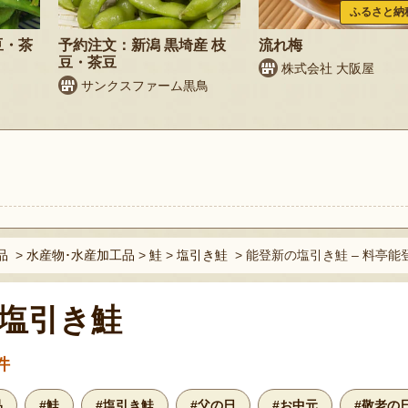
ふるさと納
豆・茶
予約注文：新潟 黒埼産 枝
流れ梅
豆・茶豆
株式会社 大阪屋
サンクスファーム黒鳥
ト
品
>
水産物･水産加工品
>
鮭
>
塩引き鮭
>
能登新の塩引き鮭 – 料亭能
塩引き鮭
件
品
#鮭
#塩引き鮭
#父の日
#お中元
#敬老の