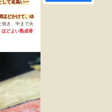
として名高い一
日間ほどかけて、ゆ
と焼き、中まで火
、ほどよい熟成香