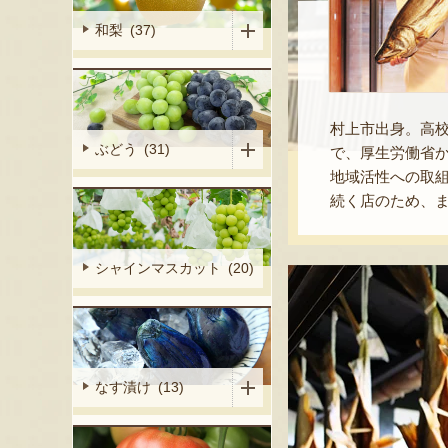
和梨 (37)
村上市出身。高
ぶどう (31)
で、厚生労働省
地域活性への取組
続く店のため、
シャインマスカット (20)
なす漬け (13)