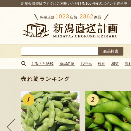
新規会員登録
ですぐにご利用いただける100円分のポイント進呈中！
1023
2362
掲載店舗
店舗
商品
検
索:
ふるさと納税
新潟名物
お中元
枝豆
和梨
流
売れ筋ランキング