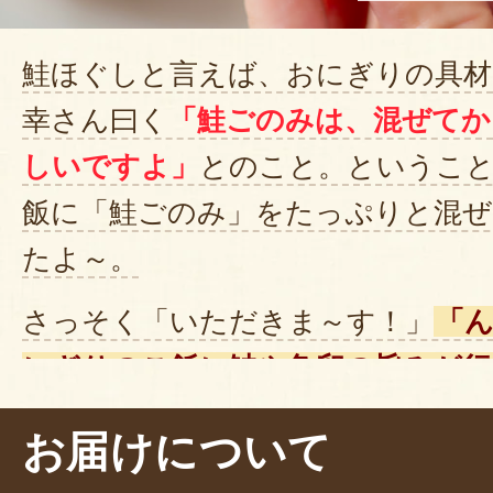
鮭ほぐしと言えば、おにぎりの具材
幸さん曰く
「鮭ごのみは、混ぜてか
しいですよ」
とのこと。というこ
飯に「鮭ごのみ」をたっぷりと混ぜ
たよ～。
さっそく「いただきま～す！」
「
にぎりのご飯に鮭や魚卵の旨みが行
プチプチとした食感もアクセント
お届けについて
応え満点ですね～」。