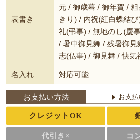
元 / 御歳暮 / 御年賀 / 
表書き
きり) / 内祝(紅白蝶結び) 
礼(弔事) / 無地のし(慶事
/ 暑中御見舞 / 残暑御見舞
志(仏事) / 御見舞 / 快
名入れ
対応可能
お支払い方法
お支払
クレジットOK
代引き×
コ