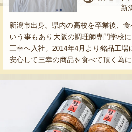
新
新潟市出身。県内の高校を卒業後、食
いう事もあり大阪の調理師専門学校に。
三幸へ入社。2014年4月より銘品工
安心して三幸の商品を食べて頂く為
り前に」をモットーに仕事に取り組
築き上げてきた三幸の伝統を守りつ
指していきます。新潟は山の幸・野
もが美味しい所だと思います。沢山
る新潟で、『新潟と言えば三幸の○○
幸の商品を食べたお客様に美味しい