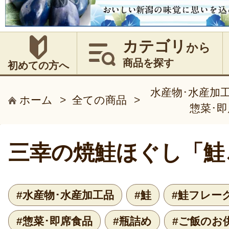
カテゴリ
から
商品を探す
初めての方へ
水産物･水産加
ホーム
>
全ての商品
>
惣菜･
三幸の焼鮭ほぐし「鮭
#水産物･水産加工品
#鮭
#鮭フレー
#惣菜･即席食品
#瓶詰め
#ご飯のお