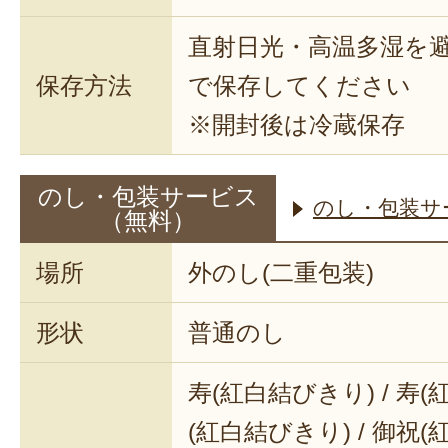
直射日光・高温多湿を
保存方法
で保存してください
※開封後は冷蔵保存
のし・包装サービス
のし・包装サ
（無料）
場所
外のし(二重包装)
形状
普通のし
寿(紅白結びきり) / 寿(
(紅白結びきり) / 御祝(