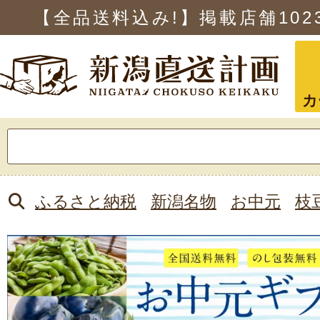
【全品送料込み!】掲載店舗
102
カ
検
索:
ふるさと納税
新潟名物
お中元
枝