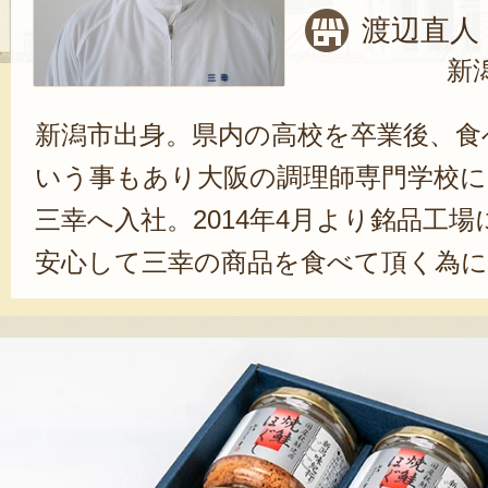
渡辺直人
新
新潟市出身。県内の高校を卒業後、食
いう事もあり大阪の調理師専門学校に。
三幸へ入社。2014年4月より銘品工
安心して三幸の商品を食べて頂く為
り前に」をモットーに仕事に取り組
築き上げてきた三幸の伝統を守りつ
指していきます。新潟は山の幸・野
もが美味しい所だと思います。沢山
る新潟で、『新潟と言えば三幸の○○