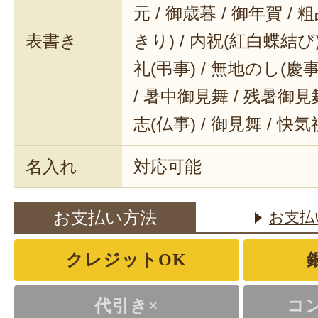
元 / 御歳暮 / 御年賀 / 
表書き
きり) / 内祝(紅白蝶結び) 
礼(弔事) / 無地のし(慶事
/ 暑中御見舞 / 残暑御見舞
志(仏事) / 御見舞 / 快
名入れ
対応可能
お支払い方法
お支払
クレジットOK
代引き×
コ