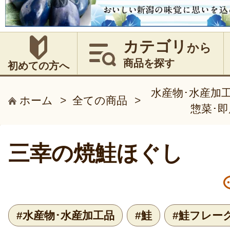
カテゴリ
から
商品を探す
初めての方へ
水産物･水産加
ホーム
>
全ての商品
>
惣菜･
三幸の焼鮭ほぐし
#水産物･水産加工品
#鮭
#鮭フレー