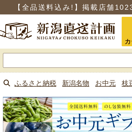
【全品送料込み!】掲載店舗
102
カ
検
索:
ふるさと納税
新潟名物
お中元
枝