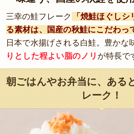
三幸の鮭フレーク
「焼鮭ほぐしシ
る素材は、国産の秋鮭にこだわっ
日本で水揚げされる白鮭。豊かな
りとした程よい脂のノリ
が特長で
朝ごはんやお弁当に、ある
レーク！