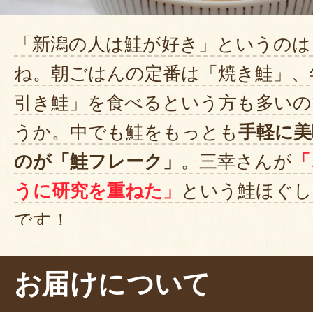
「新潟の人は鮭が好き」というのは
ね。朝ごはんの定番は「焼き鮭」、
引き鮭」を食べるという方も多いの
うか。中でも鮭をもっとも
手軽に美
のが「鮭フレーク」
。三幸さんが
「
うに研究を重ねた」
という鮭ほぐし
です！
さっそくほかほかご飯に乗せて「
お届けについて
す！」「う～ん、これは間違いない