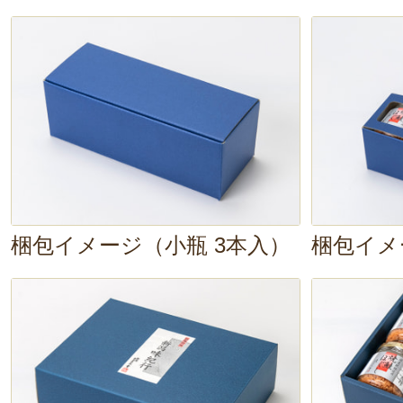
鮭の旨みが引きたち、ご飯と最高の
どんどん進んで、あっという間にお
なりそう～」。
三幸さん曰く、ご飯やおにぎりの他
えてサラダ風にしたり、じゃがい
ッケにしたりしても美味しいそう
梱包イメージ（小瓶 3本入）
梱包イメ
試してみてください。