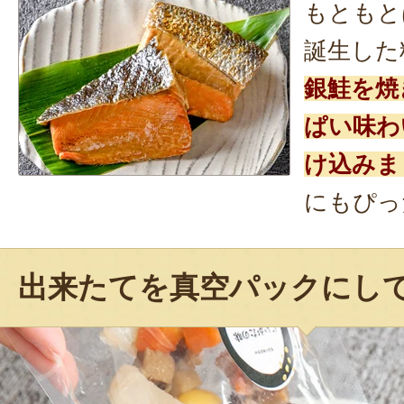
もともと
誕生した
銀鮭を焼
ぱい味わ
け込みま
にもぴっ
出来たてを真空パックにし