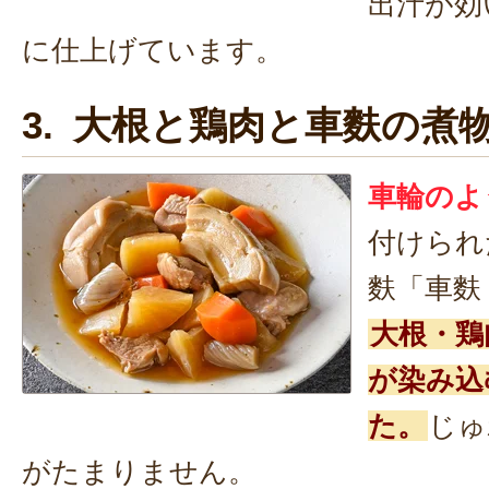
出汁が効
に仕上げています。
3. 大根と鶏肉と車麩の煮
車輪のよ
付けられ
麩「車麩
大根・鶏
が染み込
た。
じゅ
がたまりません。