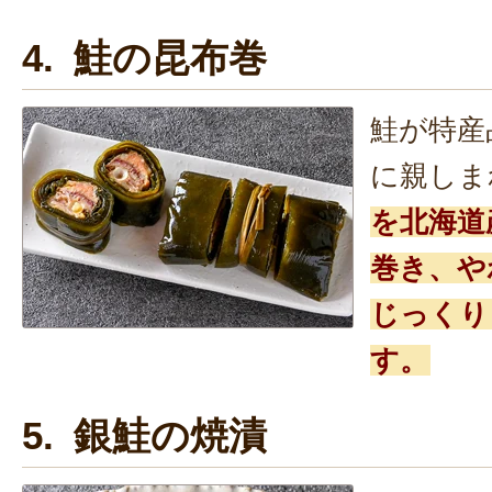
4. 鮭の昆布巻
鮭が特産
に親しま
を北海道
巻き、や
じっくり
す。
5. 銀鮭の焼漬