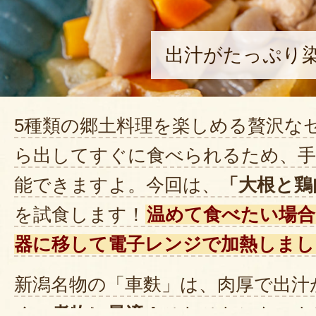
出汁がたっぷり
5種類の郷土料理を楽しめる贅沢な
ら出してすぐに食べられるため、手
能できますよ。今回は、
「大根と鶏
を試食します！
温めて食べたい場
器に移して電子レンジで加熱しまし
新潟名物の「車麩」は、肉厚で出汁
く、
煮物に最適！
ひたひたになった