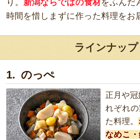
り。
新潟ならではの食材
をふんだ
時間を惜しまずに作った料理をお
ラインナップ
1. のっぺ
正月や冠
れぞれの
た料理。
なめこ・