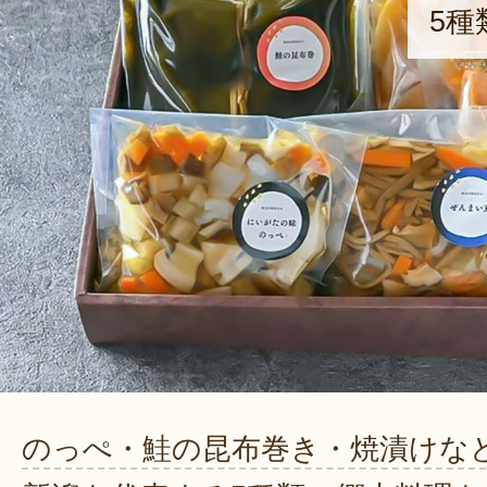
5種
のっぺ・鮭の昆布巻き・焼漬けな