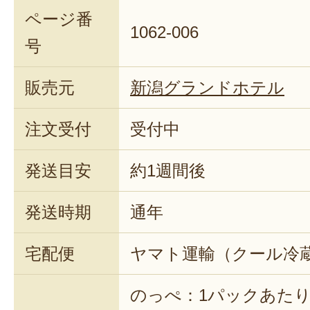
ページ番
1062-006
号
販売元
新潟グランドホテル
注文受付
受付中
発送目安
約1週間後
発送時期
通年
宅配便
ヤマト運輸（クール冷
のっぺ：1パックあたり約