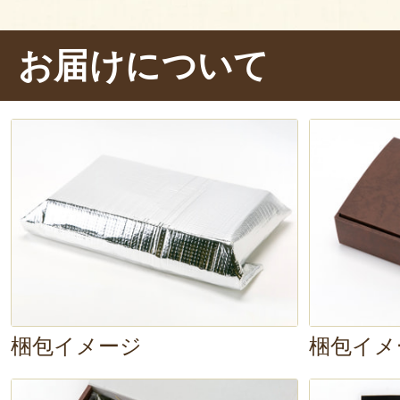
す。ぱくり……。
う～ん、車麩から
お届けについて
汁がじゅわっと染み出します。
美
るような独特の食感
もたまりません
ど、ほかの具材も良い味出してます
く合いますよ！
梱包イメージ
梱包イメ