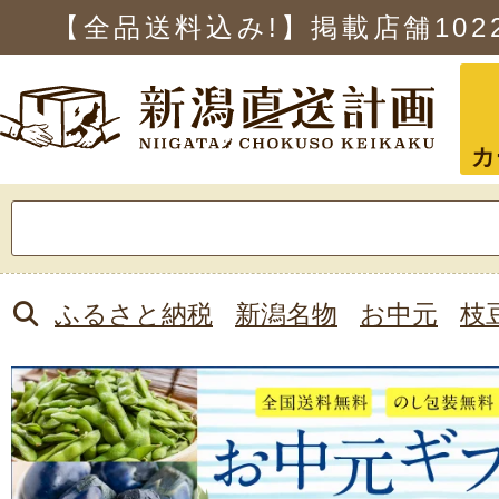
【全品送料込み!】掲載店舗
102
カ
検
索:
ふるさと納税
新潟名物
お中元
枝