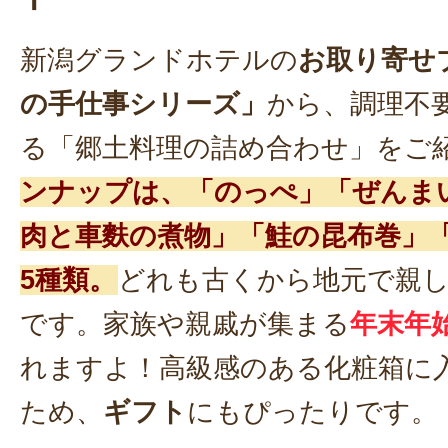
新潟グランドホテルの
お取り寄せ
の手仕事シリーズ」
から、調理不
る「郷土料理の詰め合わせ」をご
ンナップは、「のっぺ」「ぜんま
肉と車麩の煮物」「鮭の昆布巻」
5種類。
どれも古くから地元で親
です。家族や親戚が集まる
年末年
れますよ！高級感のある化粧箱に
ため、
ギフト
にもぴったりです。