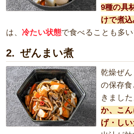
9種の具
けで煮込
は、
冷たい状態
で食べることも多い
2. ぜんまい煮
乾燥ぜん
の保存食
きました
か、こん
げ・しい