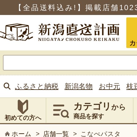
【全品送料込み!】掲載店舗
102
カ
検
索:
ふるさと納税
新潟名物
お中元
枝
カテゴリ
から
商品を探す
初めての方へ
ホーム
>
店舗一覧
>
こなべパスタ