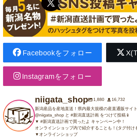
Facebookをフォロー
X(
Instagramをフォロー
niigata_shop
1,880
16,732
新潟産品を産地直送！県内最大規模の産直通販サイト
@niigata_shop と #新潟直送計画 をつけて投稿📱
▼ #新潟直送計画で買ったよ キャンペーン中！
オンラインショップ内で紹介することも！(タグ付けも
▼オンラインショップ