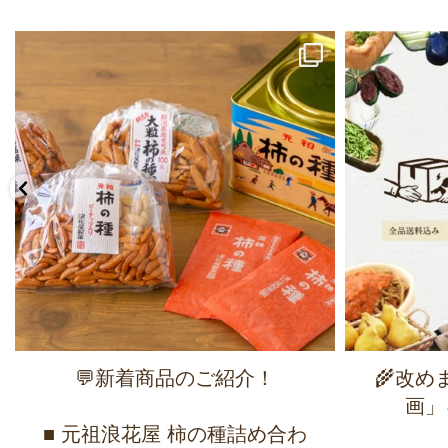
💬新着商品のご紹介！
🌾改
画」
■ 元祖浪花屋 柿の種詰め合わ