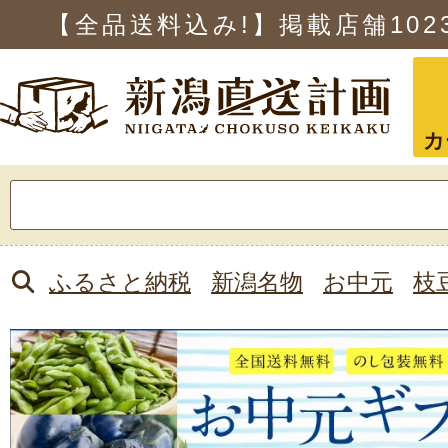
【全品送料込み!】掲載店舗
102
カ
検
索:
ふるさと納税
新潟名物
お中元
枝