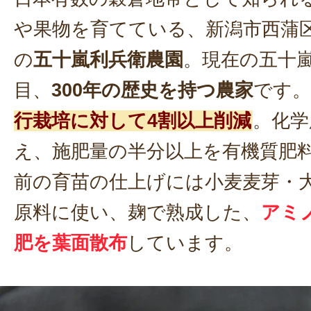
や果物を育てている、新潟市西蒲
の
五十嵐利兵衛農園
。現在の五十嵐
目、
300年の歴史を持つ農家
です。
行栽培に対して4割以上削減
。化学
え、施肥量の半分以上を有機質肥
前の育苗の仕上げには小麦麦芽・
原料に使い、麹で熟成した、
アミ
肥を葉面散布
しています。