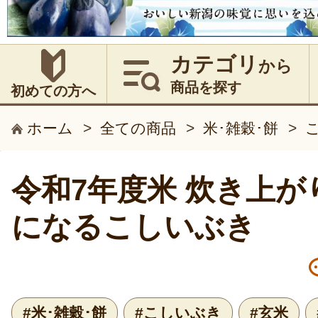
カテゴリ
から
商品を探す
初めての方へ
ホーム
>
全ての商品
>
米･雑穀･餅
>
令和7年度米 炊き上
になるこしいぶき
#米･雑穀･餅
#こしいぶき
#玄米