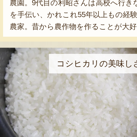
農園。9代目の利昭さんは高校へ行き
を手伝い、かれこれ55年以上もの経
農家。昔から農作物を作ることが大
で田畑に出ている。
そのお米や果物の美味しさが娘婿の1
コシヒカリの美味し
んを惹きつけた。元々異業種の仕事
なかった10代目の洋さんだったが、
桃の美味しさに衝撃を受け、徐々に農
結婚を機に2007年から農業に転職。
し、販売業の経験も活かしつつ、非
視点で、農作物の美味しさ プラス 