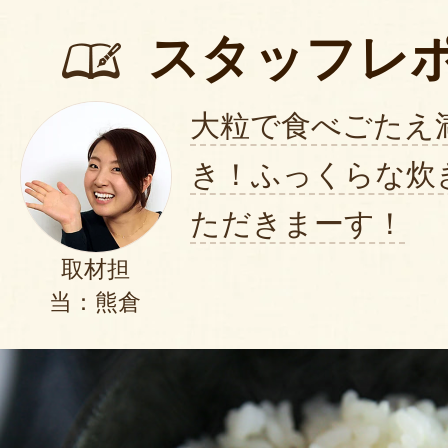
スタッフレ
大粒で食べごたえ
き！ふっくらな炊
ただきまーす！
取材担
当：熊倉