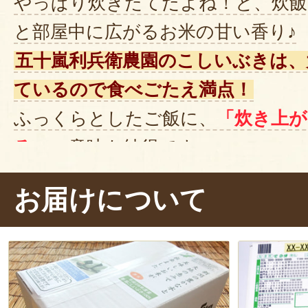
やっぱり炊きたてだよね！と、炊飯
と部屋中に広がるお米の甘い香り♪
五十嵐利兵衛農園のこしいぶきは、
ているので食べごたえ満点！
ふっくらとしたご飯に、
「炊き上
る」
の意味も納得です。
コシヒカリと比べて粘り気が少なく
お届けについて
り、さっぱりしているのが特徴。
噛みしめるごとに、お米の旨みと甘
す。