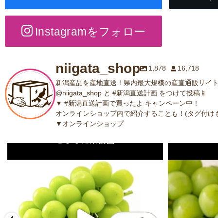
Instagramをフォロー
niigata_shop
1,878
16,718
新潟産品を産地直送！県内最大規模の産直通販サイト
@niigata_shop と #新潟直送計画 をつけて投稿📱
▼ #新潟直送計画で買ったよ キャンペーン中！
オンラインショップ内で紹介することも！(タグ付けも
▼オンラインショップ