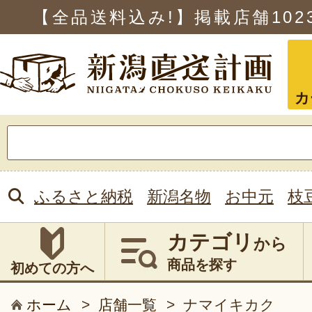
【全品送料込み!】掲載店舗
102
カ
検
索:
ふるさと納税
新潟名物
お中元
枝
カテゴリ
から
商品を探す
初めての方へ
ホーム
>
店舗一覧
>
ナマイキカク