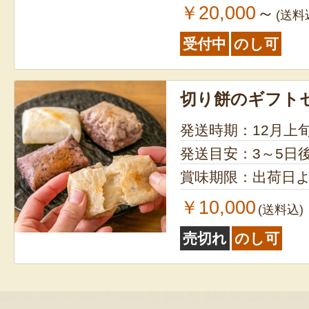
￥20,000
～
(送料
受付中
のし可
切り餅のギフト
発送時期：12月上
発送目安：3～5日
賞味期限：出荷日よ
￥10,000
(送料込)
売切れ
のし可