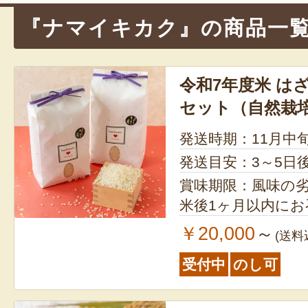
『ナマイキカク』の商品一
令和7年度米 は
セット（自然栽
発送時期：11月中
発送目安：3～5日
賞味期限：風味の
米後1ヶ月以内に
￥20,000
～
(送料
受付中
のし可