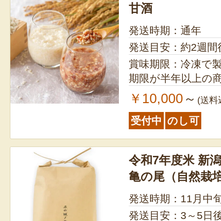
甘酒
発送時期：通年
発送目安：約2週間
賞味期限：冷凍で製造日
期限が半年以上の
￥10,000
～
(送料
受付中
のし可
令和7年度米 新
亀の尾（自然栽
発送時期：11月中
発送目安：3～5日