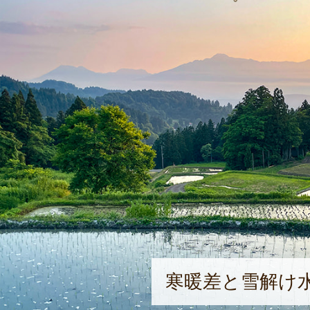
寒暖差と雪解け