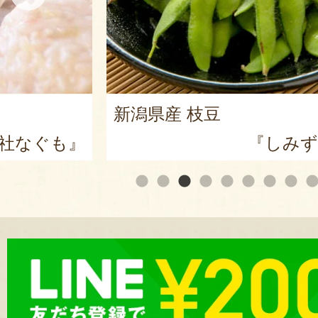
新潟県産 枝豆
社なぐも』
『しみず