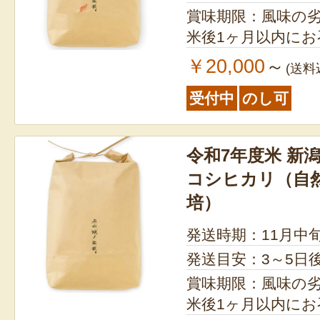
賞味期限：風味の
米後1ヶ月以内に
￥20,000
～
(送料
受付中
のし可
令和7年度米 新
コシヒカリ（自
培）
発送時期：11月中
発送目安：3～5日
賞味期限：風味の
米後1ヶ月以内に