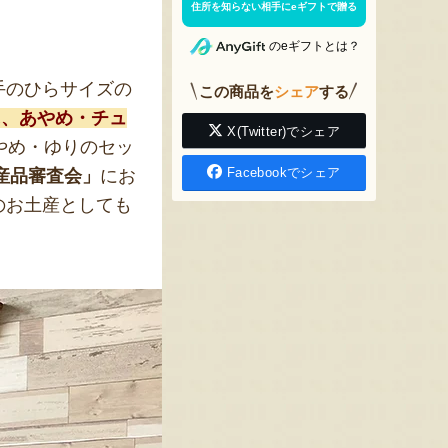
住所を知らない相手にeギフトで贈る
のeギフトとは？
手のひらサイズの
この商品を
シェア
する
に、あやめ・チュ
X(Twitter)でシェア
やめ・ゆりのセッ
Facebookでシェア
土産品審査会」
にお
のお土産としても