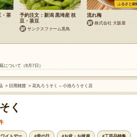
ふるさと納
豆・茶
予約注文：新潟 黒埼産 枝
流れ梅
豆・茶豆
株式会社 大阪屋
サンクスファーム黒鳥
延について（8月7日）
品
>
日用雑貨
>
花丸ろうそく – 小池ろうそく店
そく
件
ホワイトデー
#母の日
#お盆・お彼岸
#工芸品特集