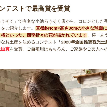
ンテストで最高賞を受賞
ろうそく」で有名な小池ろうそく店から、コロンとした
」
をご紹介します。
直径約4cm×高さ3cmの小さな球面
・椿といった、四季折々の花が描かれています
。椿・あ
秀なお土産を決めるコンテスト
「2020年全国推奨観光
大臣賞
を受賞。ご自宅用はもちろん、ご家族やご友人へ