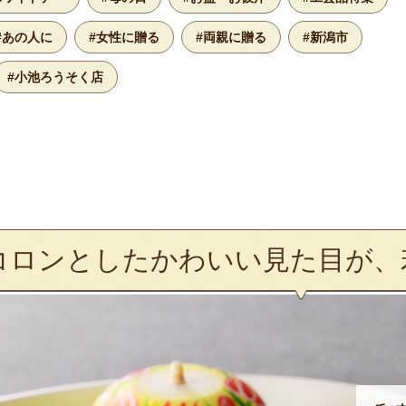
#あの人に
#女性に贈る
#両親に贈る
#新潟市
#小池ろうそく店
コロンとしたかわいい見た目が、