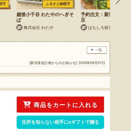
税可
ふるさと納税可
ふるさと納税
越後小千谷 わたやのへぎそ
予約注文：新潟産 枝豆
ば
豆
株式会社 わたや
はちしろ枝豆農園
一覧
[新潟直送計画からのお知らせ]
2026年08月07日
商品をカートに入れる
住所を知らない相手にeギフトで贈る