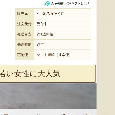
のeギフトとは？
販売元
小池ろうそく店
注文受付
受付中
発送目安
約1週間後
発送時期
通年
宅配便
ヤマト運輸（通常便）
若い女性に大人気