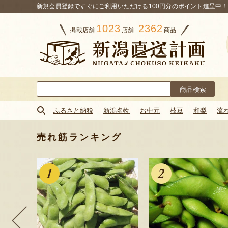
新規会員登録
ですぐにご利用いただける100円分のポイント進呈中！
1023
2362
掲載店舗
店舗
商品
検
索:
ふるさと納税
新潟名物
お中元
枝豆
和梨
流
売れ筋ランキング