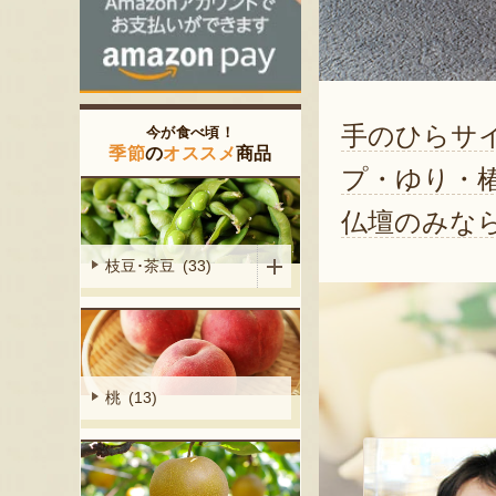
手のひらサ
今が食べ頃！
季節
の
オススメ
商品
プ・ゆり・
仏壇のみな
枝豆･茶豆 (33)
桃 (13)