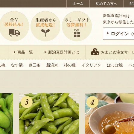
ホーム
初めての方へ
配
新潟直送計画は、
東京から移住した
ログイン（
商品一覧
新潟直送計画とは
おまとめ注文サー
れ梅
なす漬
燕三条
新潟米
柿の種
イタリアン
ぽっぽ焼
へ