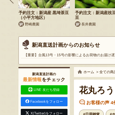
そば
予約注文：新潟産 黒埼茶豆
予約注文：新潟産枝
）
（小平方地区）
豆
野崎農園
長井農園
新潟直送計画からのお知らせ
【重要】台風13号・15号の影響によるお荷物のお届け遅
ホーム
>
全ての商
新潟直送計画の
最新情報
をチェック
花丸ろう
LINE 友だち登録
Facebookをフォロー
お客様の声 4
X(Twitter)をフォロー
#日用雑貨
#