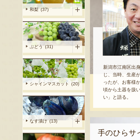
和梨 (37)
ぶどう (31)
新潟市江南区出身
じ、当時、生産
ったが、お客様か
シャインマスカット (20)
頃から土器を扱い
い」と語る。
なす漬け (13)
手のひらサ