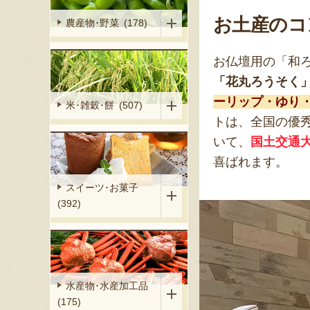
お土産のコ
農産物･野菜 (178)
お仏壇用の「和
「花丸ろうそく
ーリップ・ゆり
米･雑穀･餅 (507)
トは、全国の優
いて、
国土交通
喜ばれます。
スイーツ･お菓子
(392)
水産物･水産加工品
(175)