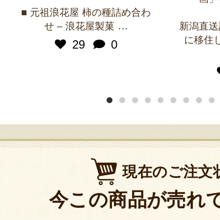
■ 元祖浪花屋 柿の種詰め合わ
...
せ – 浪花屋製菓
新潟直送
に移住
29
0
現在のご注文
今この商品が売れ