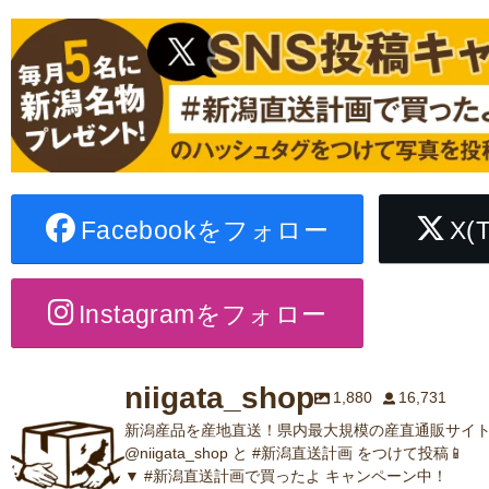
Facebookをフォロー
X(
Instagramをフォロー
niigata_shop
1,880
16,731
新潟産品を産地直送！県内最大規模の産直通販サイト
@niigata_shop と #新潟直送計画 をつけて投稿📱
▼ #新潟直送計画で買ったよ キャンペーン中！