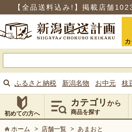
【全品送料込み!】掲載店舗
102
カ
検
索:
ふるさと納税
新潟名物
お中元
枝
カテゴリ
から
商品を探す
初めての方へ
ホーム
>
店舗一覧
>
あまおと