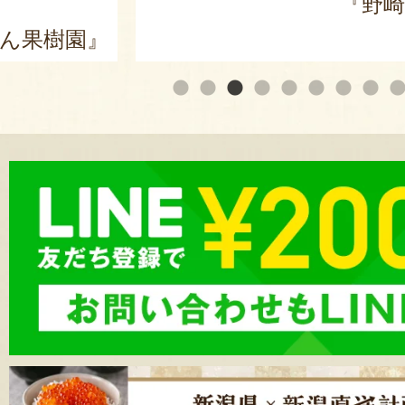
野崎農園』
『サンクスファーム