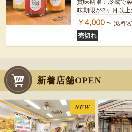
賞味期限：冷蔵で製造
味期限が2ヶ月以
￥4,000
～
(送料込
売切れ
新着店舗OPEN
NEW