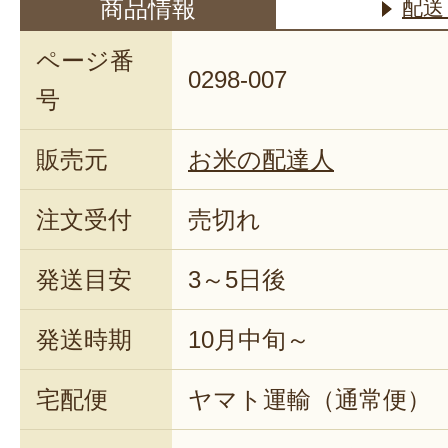
商品情報
配送
ページ番
0298-007
号
販売元
お米の配達人
注文受付
売切れ
発送目安
3～5日後
発送時期
10月中旬～
宅配便
ヤマト運輸（通常便）