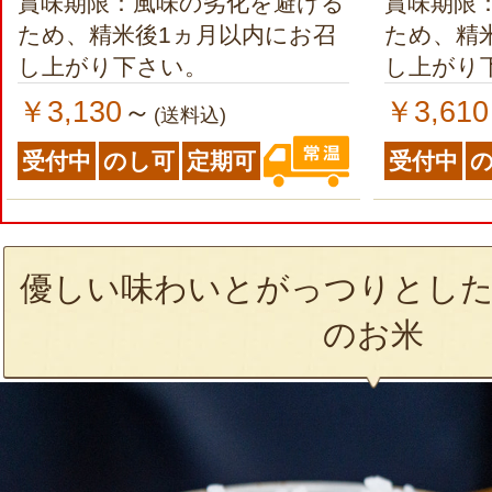
賞味期限：風味の劣化を避ける
賞味期限
ため、精米後1ヵ月以内にお召
ため、精
し上がり下さい。
し上がり
￥3,130
￥3,610
～
(送料込)
受付中
のし可
定期可
受付中
優しい味わいとがっつりとした
のお米