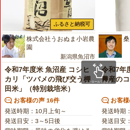
ふるさと納税可
株式会社うおぬま小岩農
桑
園
新潟県魚沼市
令和7年度米 魚沼産 コシヒ
令和7年
カリ「ツバメの飛び交う棚
農産の
スクロールできます
田米」（特別栽培米）
お客様の声 16件
お客様の
発送時期：10月上旬～
発送時期
発送目安：3～5日後
発送目安：