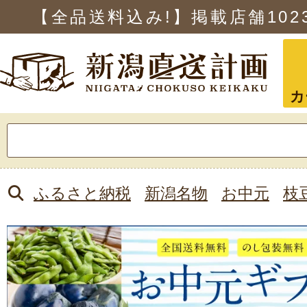
【全品送料込み!】掲載店舗
102
カ
検
索:
ふるさと納税
新潟名物
お中元
枝