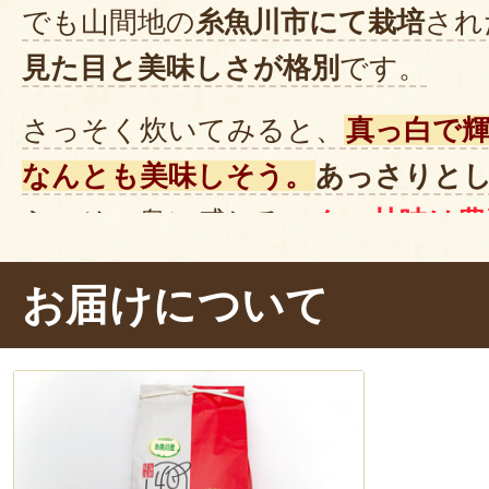
でも山間地の
糸魚川市にて栽培
され
見た目と美味しさが格別
です。
さっそく炊いてみると、
真っ白で
なんとも美味しそう。
あっさりと
ら、その奥に感じる
コク・甘味は豊
ん
。さらに粒が大きく、
食べ応えも
お届けについて