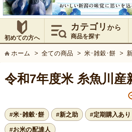
カテゴリ
から
商品を探す
初めての方へ
ホーム
>
全ての商品
>
米･雑穀･餅
>
令和7年度米 糸魚川産
#米･雑穀･餅
#新之助
#定期購入あり
#お米の配達人