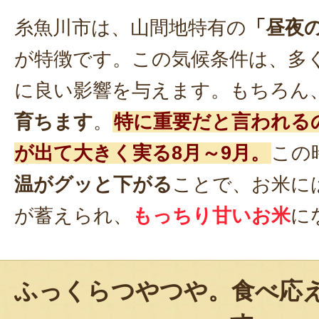
糸魚川市は、山間地特有の
「昼夜
が特徴です。この気候条件は、多
に良い影響を与えます。もちろん
育ちます
。
特に重要だと言われる
が出て大きく実る8月～9月。
この
温がグッと下がる
ことで、お米に
が蓄えられ、
もっちり甘いお米
に
ふっくらつやつや。食べ応