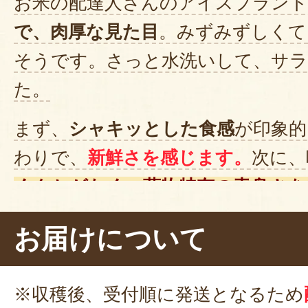
お米の配達人さんのアイスプラント
で、肉厚な見た目
。みずみずしくて
そうです。さっと水洗いして、サ
た。
まず、
シャキッとした食感
が印象的
わりで、
新鮮さを感じます。
次に、
くクセがなく、葉物特有の青臭さを
に驚き
です。他の野菜とも好相性で
お届けについて
ぱい食べたくなるような美味しさ
※収穫後、受付順に発送となるため