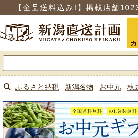
【全品送料込み!】掲載店舗
102
カ
検
索:
ふるさと納税
新潟名物
お中元
枝