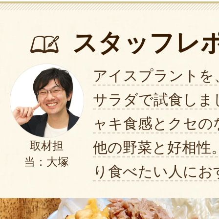
スタッフレ
アイスプラントを
サラダで試食しま
ャキ食感とクセの
他の野菜と好相性
取材担
当：大塚
り食べたい人にお