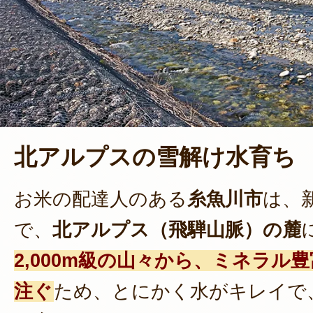
北アルプスの雪解け水育ち
お米の配達人のある
糸魚川市
は、
で、
北アルプス（飛騨山脈）の麓
2,000m級の山々から、ミネラル
注ぐ
ため、とにかく水がキレイで