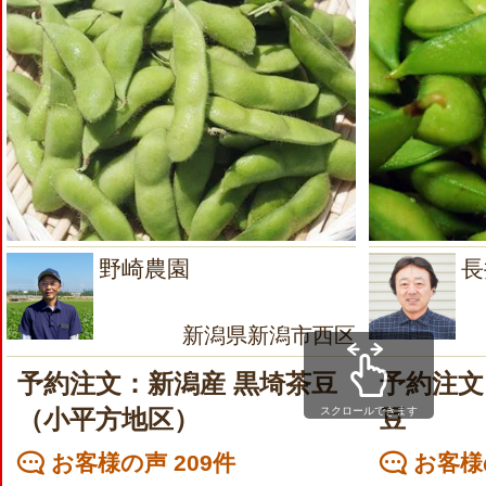
野崎農園
長
新潟県新潟市西区
予約注文：新潟産 黒埼茶豆
予約注文
スクロールできます
（小平方地区）
豆
お客様の声 209件
お客様の