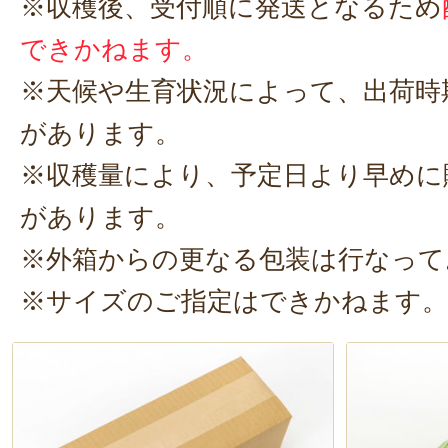
※収穫後、受付順に発送となるため
新発田出身のポンポコリン様
はもちろん、ビールのおつまみに
この度はのぞみふぁーむのアス
できかねます。
いただきありがとうございます
※天候や生育状況によって、出荷時
当事業所はできるだけ新鮮なう
があります。
ただきたいので、収穫したての
※収穫量により、予定日より早めに
届けしています。
春アスパラの収穫はそろそろ終
があります。
が、今後は夏アスパラの収穫時
※外箱からの更なる包装は行なって
た機会がありましたらよろしく
※サイズのご指定はできかねます。
す。
2023年05月18日
/
の