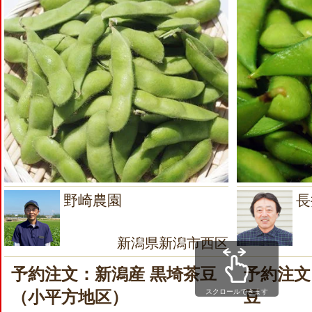
野崎農園
長
新潟県新潟市西区
予約注文：新潟産 黒埼茶豆
予約注文
スクロールできます
（小平方地区）
豆