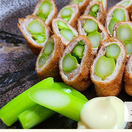
ろんで幸せが口いっぱいに広がり
までした。
2025年05
かぶ 様
この度は、のぞみふぁーむのア
い上げいただきありがとうござ
お届けまでにお時間を要してし
けいたしました。
美味しくお召しがありいただけ
とっても何より嬉しいお言葉で
また機会がありましたらよろし
す。