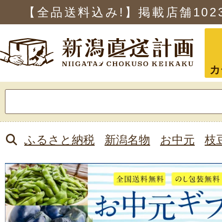
【全品送料込み!】掲載店舗
102
カ
検
索:
ふるさと納税
新潟名物
お中元
枝