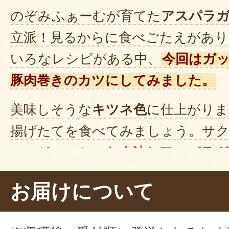
のぞみふぁーむが育てた
アスパラ
2025年05月12日
/
の
立派！見るからに食べごたえがあり
新発田でアスパラガスを栽培して
いろなレシピがある中、
今回はガ
したが、北海道産とどのぐらい違
豚肉巻きのカツにしてみました。
入しました。
美味しそうな
キツネ色
に仕上がりま
違いは、全くありません。太く強
きました！
揚げたてを食べてみましょう。サク
早速茹でて食べました！
い！
ジューシーな肉汁とアスパラガ
青々しく、とても美味しいです！
ッチリです。揚げたことで、美味し
友人にもお裾分けしようと思いま
お届けについて
立っていますね。
2023年05月18日
/
新発田出身の
野菜もお肉もしっかり食べられて大