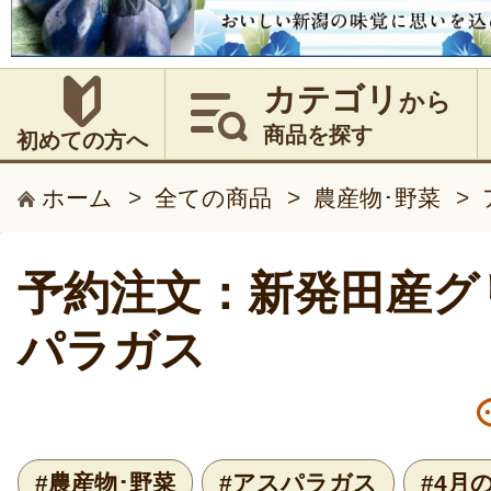
カテゴリ
から
商品を探す
初めての方へ
ホーム
>
全ての商品
>
農産物･野菜
>
予約注文：新発田産グ
パラガス
#農産物･野菜
#アスパラガス
#4月