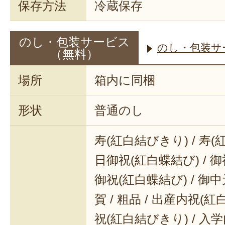
保存方法
冷蔵保存
のし・包装サービス
のし・包装サ
（無料）
場所
箱内に同梱
形状
普通のし
寿(紅白結びきり) / 寿(
日御祝(紅白蝶結び) / 御
御祝(紅白蝶結び) / 御中元
賀 / 粗品 / 出産内祝(紅
祝(紅白結びきり) / 入学