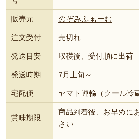
号
販売元
のぞみふぁーむ
注文受付
売切れ
発送目安
収穫後、受付順に出荷
発送時期
7月上旬～
宅配便
ヤマト運輸（クール冷
商品到着後、お早めに
賞味期限
さい