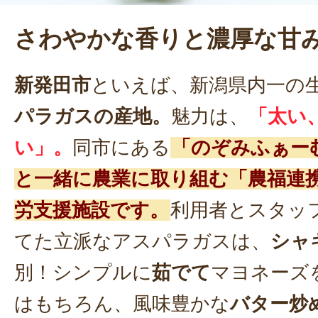
さわやかな香りと濃厚な甘
新発田市
といえば、新潟県内一の
パラガスの産地。
魅力は、
「太い
い」。
同市にある
「のぞみふぁー
と一緒に農業に取り組む「農福連
労支援施設です。
利用者とスタッ
てた立派なアスパラガスは、
シャ
別！シンプルに
茹でて
マヨネーズ
はもちろん、風味豊かな
バター炒