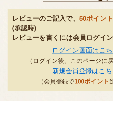
とても美味しいです！
レビューのご記入で、
50ポイン
2026年04月26日
/
マ
(承認時)
レビューを書くには会員ログイン
まず、素焼きにしました。甘っ！
次に豚バラ薄切りを巻きつけて塩
ログイン画面はこち
グリルで焼いてみました。うまっ
（ログイン後、このページに
最後にサッと茹でて…マヨネーズ
新規会員登録はこち
最高‼︎
（会員登録で
100ポイント
2025年05
とも 様
この度は、のぞみふぁーむのア