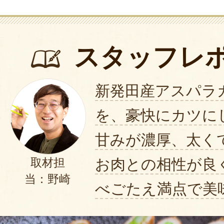
い上げいただきありがとうござ
美味しくお召し上がりいただけ
て嬉しいお言葉ありがとうござ
スタッフレ
また機会がありましたら、よろ
ます。
新発田産アスパラ
2025年05月15日
/
の
を、豪快にカツに
2月に予約をしてから、届くまで待
甘みが濃厚、太く
いのです。美味しモノは簡単には
お肉との相性が良
取材担
箱を開けた瞬間、鮮やかな緑色に
当：野崎
べごたえ満点で美
ていてよかった！食べる前から感
しで蒸し焼きにして、豊かな香り
い味を堪能しました。みずみずし