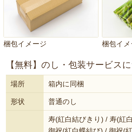
梱包イメージ
梱包イメ
【無料】のし・包装サービスに
場所
箱内に同梱
形状
普通のし
寿(紅白結びきり) / 寿(紅
御祝(紅白蝶結び) / 御祝(