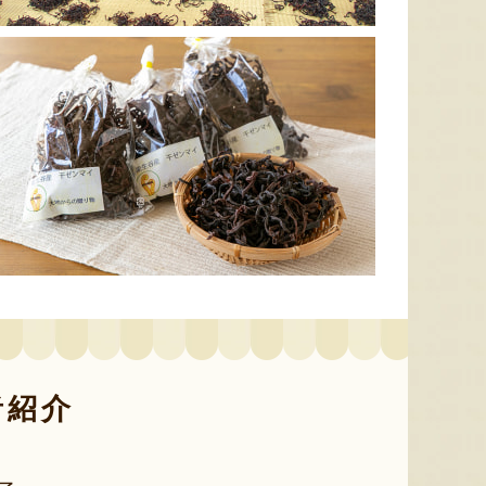
太田農園が手塩にかけて育て
新潟市江南区で育てられた和
柔らか
たアールスメロン！イギリス
梨。有機質肥料と、すべての
魅力の
生まれの原種メロンの血をひ
実に袋をかける丁寧な手仕事
河・信
く、「メロンの王様」とも呼
によって、濃厚な甘みと美し
土壌で
ばれる高級メロンを農園より
い姿を持つ梨が生み出されま
ました
直送！お盆などの贈答用にも
す。「愛甘水」や「王秋」な
のもと
おすすめです。
ど、旬の品種をお届けしま
います
す。
ですよ
者紹介