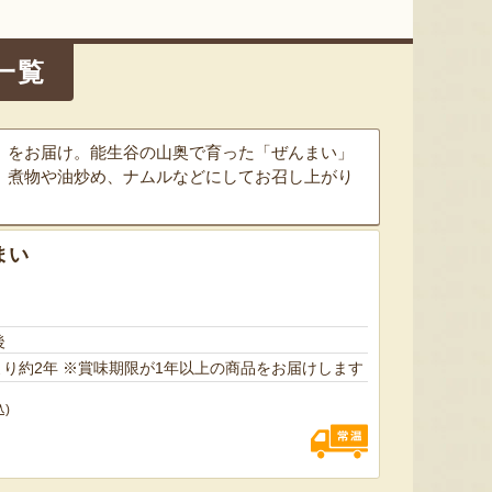
新潟県産 梨（贈答用・家庭用）
新潟 黒埼産 枝豆・茶豆
新潟県産
一覧
『やまきん果樹園』
『黒埼板井っ娘枝豆生産組合』
」をお届け。能生谷の山奥で育った「ぜんまい」
。煮物や油炒め、ナムルなどにしてお召し上がり
まい
後
賞味期限：製造日より約2年 ※賞味期限が1年以上の商品をお届けします
込)