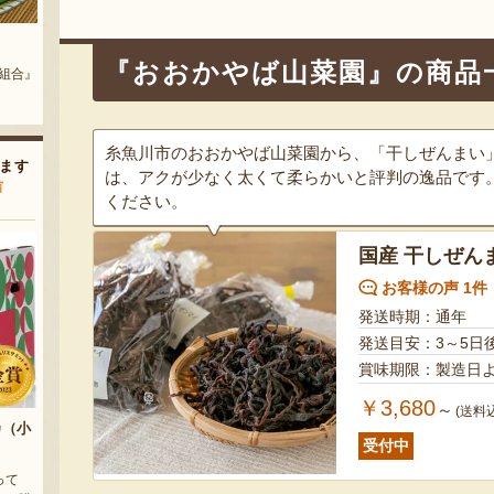
神楽南蛮シュウマイ
新潟県産 枝豆
『おおかやば山菜園』の商品
農園』
『株式会社なぐも』
『しみず農園』
糸魚川市のおおかやば山菜園から、「干しぜんまい
ます
は、アクが少なく太くて柔らかいと評判の逸品です
声
ください。
国産 干しぜん
お客様の声 1件
発送時期：通年
発送目安：3～5日
￥3,680
～
(送料
カ（小
受付中
って