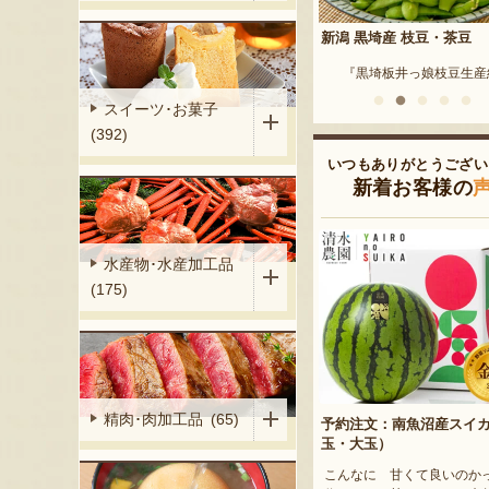
答用・家庭用）
新潟 黒埼産 枝豆・茶豆
新潟県産 枝豆・茶豆
まきん果樹園』
『黒埼板井っ娘枝豆生産組合』
『久保
スイーツ･お菓子
(392)
いつもありがとうござい
新着お客様の
水産物･水産加工品
(175)
精肉･肉加工品 (65)
予約注文：南魚沼産スイ
玉・大玉）
こんなに 甘くて良いのか