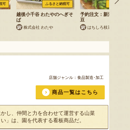
税可
ふるさと納税可
ふるさと納税
越後小千谷 わたやのへぎそ
予約注文：新潟産 枝豆
ば
豆
株式会社 わたや
はちしろ枝豆農園
店舗ジャンル：
食品製造･加工
商品一覧はこちら
生かし、仲間と力を合わせて運営する山菜
まい」は、園を代表する看板商品だ。