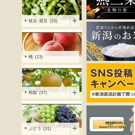
枝豆･茶豆 (33)
桃 (13)
和梨 (37)
ぶどう (31)