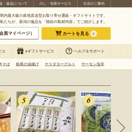
送・返品について
のし・包装サービス
出店のご案内
県内最大級の産地直送型お取り寄せ通販・ギフトサイトです。
私たちが、新潟の逸品を「独自の取材内容」でご紹介します。
会員マイページ）
カートを見る
0
eギフトサービス
ヘルプ＆サポート
ビス
ぎそば
栃尾の油揚げ
ヤスダヨーグルト
サーモン塩辛