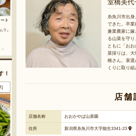
室橋美代
茶豆
糸魚川市出身
流れ梅
できた。卒業
農園』
予約注文：魚沼の定番 まるつた
『株式会社 大阪屋』
兼業農家に嫁
のなす漬け 深雪なす
る山菜を守り
『農房 丸蔦食品』
ともに「おお
菜採りは、大
橋さん。衰退
くりに取り組
す！
県]
8月7日 17:24 [新潟県]
8月7日 17:21 [新潟県]
店舗
店舗名称
おおかやば山菜園
住所
新潟県糸魚川市大字能生3341-23