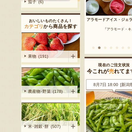
茄子 (6)
予約注文：新潟産 枝豆・
アラモードアイス・ジェラート
おいしいものたくさん！
『はちしろ枝豆
産シャインマ
カテゴリ
から商品を探す
『アラモード・キムラ』
陽くだもの園』
果物 (191)
現在のご注文状況
今これが
売
れてま
9 [東京都]
8月7日 18:00 [新潟県]
8月7日 17:28 [山梨
農産物･野菜 (178)
米･雑穀･餅 (507)