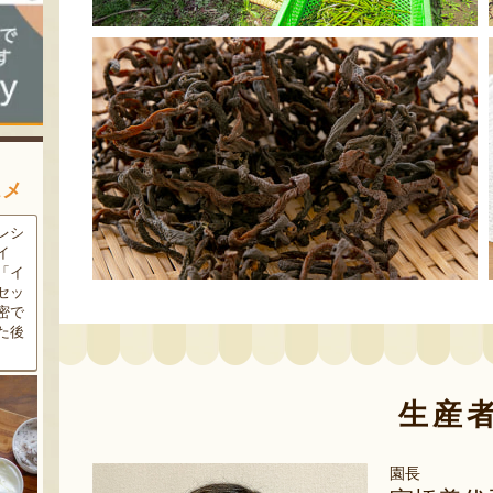
スメ
農家
新潟の夏と言えば大阪屋の流
魚沼市だけで作られている
豆・
れ梅！国産の梅果汁とくずき
「深雪なす」を使ったなす漬
た枝
り風のゼリーの相性が抜群。
け。しっかりとした塩味が好
クの
爽やかな甘みとツルッとした
評で、地元の直売所で大人気
し下
食感は一度食べたらクセにな
の商品です。夏はもちろん、
メ！
るはず！お中元にも喜ばれる
甘みがのった秋なすは特に絶
こと間違い無し！
品。新米との相性も抜群で
す！
生産
園長