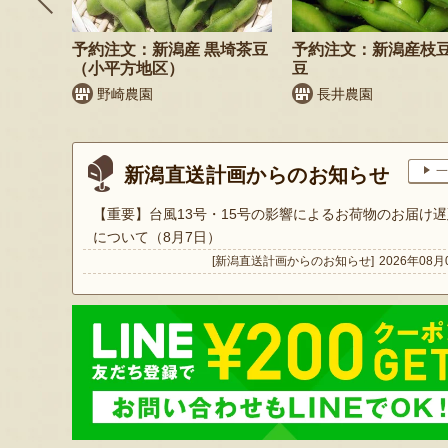
そば
予約注文：新潟産 黒埼茶豆
予約注文：新潟産枝
）
（小平方地区）
豆
野崎農園
長井農園
新潟直送計画からのお知らせ
一
【重要】台風13号・15号の影響によるお荷物のお届け遅
について（8月7日）
[新潟直送計画からのお知らせ]
2026年08月