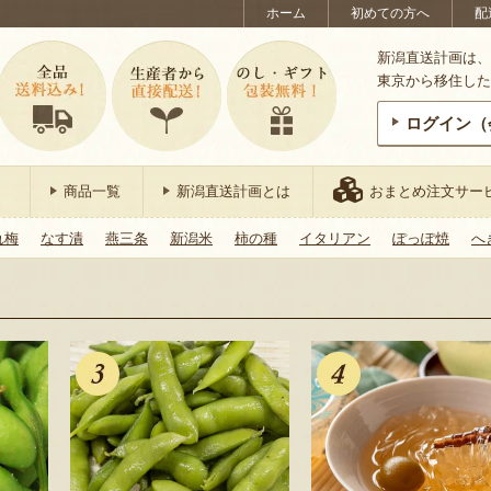
ホーム
初めての方へ
配
新潟直送計画は、
東京から移住した
ログイン（
商品一覧
新潟直送計画とは
おまとめ注文サー
れ梅
なす漬
燕三条
新潟米
柿の種
イタリアン
ぽっぽ焼
へ