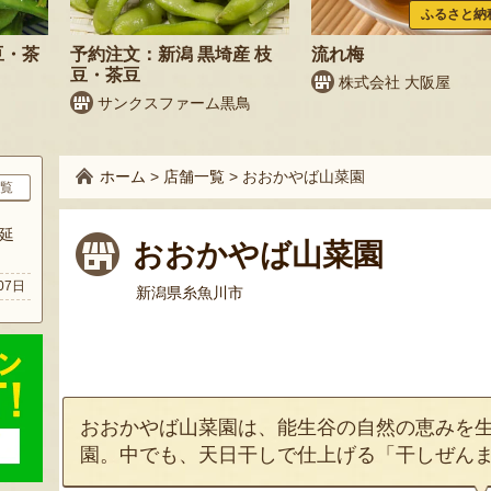
ふるさと納
豆・茶
予約注文：新潟 黒埼産 枝
流れ梅
豆・茶豆
株式会社 大阪屋
サンクスファーム黒鳥
ホーム
>
店舗一覧
>
おおかやば山菜園
覧
延
おおかやば山菜園
07日
新潟県糸魚川市
おおかやば山菜園は、能生谷の自然の恵みを
園。中でも、天日干しで仕上げる「干しぜん