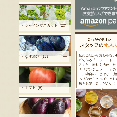
シャインマスカット (20)
これがイチオシ！
スタッフの
オス
細胞壁」由来
販売当初から変わらないレシ
この道50年の大ベテラン
なす漬け (13)
ぶどうを栽培
ピで作る「アラモードアイ
が育てた美味しい新潟枝
くだもの園の
ス」と、素材を活かした「イ
茶豆！手塩にかけて育て
ット。一般的
タリアンジェラート」のセッ
豆の甘味と深い香り、コ
緑色」のもの
ト。独自の口どけと、濃密で
ある旨味を是非一度お試
ら収穫する
ありながらさっぱりとした後
さい。お中元にもオスス
2種類をご用
味をお楽しみください！
トマト (9)