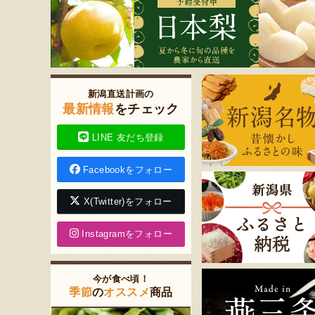
新潟直送計画の
最新情報
をチェック
LINE 友だち登録
Facebookをフォロー
X(Twitter)をフォロー
Instagramをフォロー
今が食べ頃！
季節
の
オススメ
商品