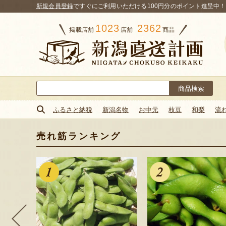
新規会員登録
ですぐにご利用いただける100円分のポイント進呈中！
1023
2362
掲載店舗
店舗
商品
検
索:
ふるさと納税
新潟名物
お中元
枝豆
和梨
流
売れ筋ランキング