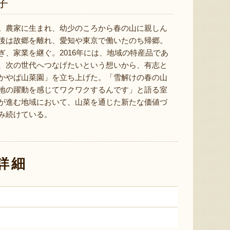
子
。農家に生まれ、幼少のころから春の山に親しん
予約注文：新潟産 アールスメロ
後は故郷を離れ、愛知や東京で働いたのち帰郷。
ン（盆メロン）
予約注文：新潟県産 梨
予約注文
ぎ、家業を継ぐ。2016年には、地域の特産品であ
『情熱野菜の太田農園』
『くまの森ファーム』
、次の世代へつなげたいという想いから、有志と
かやば山菜園」を立ち上げた。「雪解けの春の山
地の躍動を感じてワクワクするんです」と語る室
が進む地域において、山菜を通じた新たな価値づ
み続けている。
8月7日 18:29 [東京都]
8月7日 18:00 [新潟県]
8月7
詳細