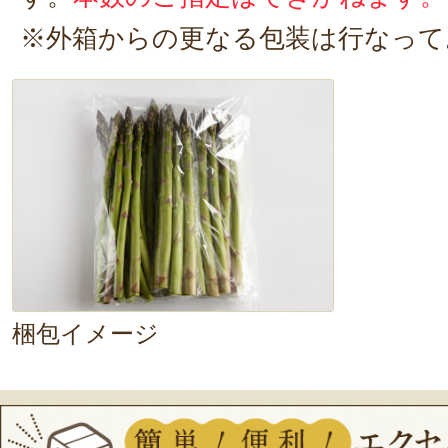
たいと思います。美味しいアスパ
※外箱からの更なる包装は行なって
ございます。
2025年04月28日
/
緑
今年も心待ちにしていた宮路農園
届きました✨早速グリルで素焼き
た。味付けは無しでパクリ♪アスパ
さと甘みが口中いっぱいにあふれ
楽しみ、宮路農園さんのアスパラ
されていたオススメメニューのガ
梱包イメージ
の次は肉巻き、そしてサラダ…楽
採れたて新鮮な美味しさを届けて
ありがとうございます✨