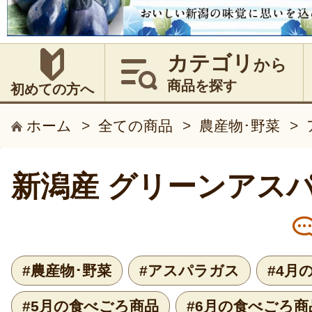
カテゴリ
から
商品を探す
初めての方へ
ホーム
>
全ての商品
>
農産物･野菜
>
新潟産 グリーンアス
#農産物･野菜
#アスパラガス
#4月
#5月の食べごろ商品
#6月の食べごろ商