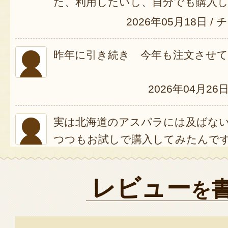
た、利用したいし、自分でも購入
2026年05月18日
/
チ
昨年に引き続き 今年も注文させ
2026年04月26
実は北海道のアスパラには及ばな
つつもお試しで購入してみたんで
れました！
新潟のアスパラは新鮮で甘くてと
レビュー
を
す。
来年もリピします！
ありがとうございました(*^^*)