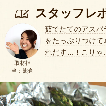
スタッフレ
思っていたよりアスパラガスが細
味は良かったです。
茹でたてのアスパ
2025年06月25日
/
アド
をたっぷりつけて
今年２回目の購入です。２箱お願
れだす…！こりゃ
友人のです。アスパラ収穫体験に
取材担
うしても食べたいというので一緒
当：熊倉
からも子供達と分けて食べたけど
に無くなったと喜んでましたよ。
て食べてますが、大々好評です。
間違いないです
2025年06