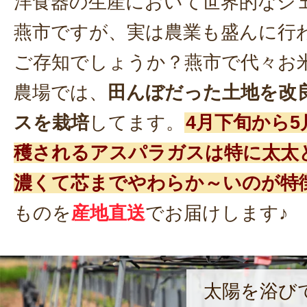
洋食器の生産において世界的なシ
燕市ですが、実は農業も盛んに行
ご存知でしょうか？燕市で代々お
農場では、
田んぼだった土地を改
スを栽培
してます。
4月下旬から
穫されるアスパラガスは特に太太
濃くて芯までやわらか～いのが特
ものを
産地直送
でお届けします♪
太陽を浴び