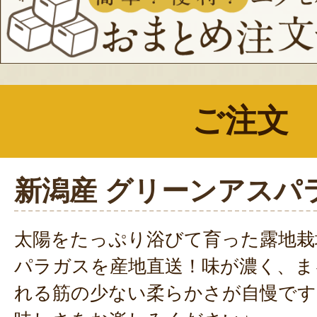
2025年04月
今年も心待ちにしていた宮路農園
届きました✨早速グリルで素焼き
た。モチロン！味付けは無しでパ
ご注文
瑞々しさと甘みが
2025年04月
新潟産 グリーンアスパ
アスパラガスを購入しました。
とても立派なアスパラガスを肉巻
太陽をたっぷり浴びて育った露地栽
たそのままを調理しましたが、ホ
パラガスを産地直送！味が濃く、ま
かったです。ガーリック炒めと天
れる筋の少ない柔らかさが自慢です
と思います。