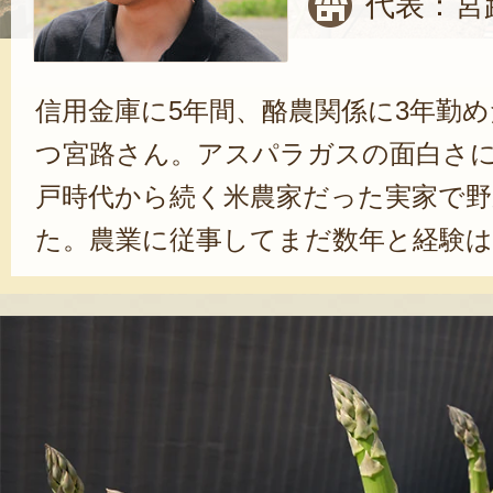
代表：宮
信用金庫に5年間、酪農関係に3年勤
つ宮路さん。アスパラガスの面白さ
戸時代から続く米農家だった実家で野
た。農業に従事してまだ数年と経験
田んぼだった広大な土地を自ら改良し
品目の野菜を栽培する。中でもやは
かける思いはひとしおだ。「鮮度＝
ラガスの美味しさをそのままに食卓
思い一心で始めた野菜栽培は今では