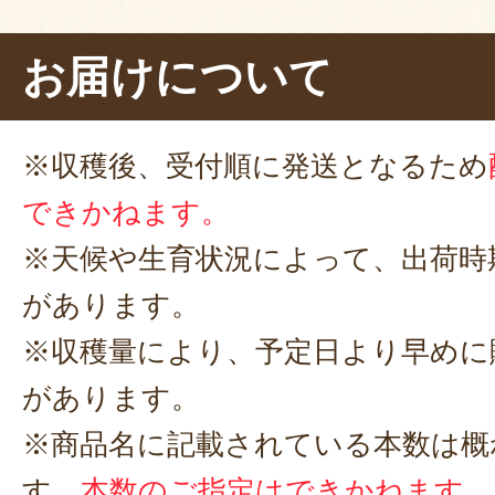
さに感動しました。アスパラの食
て手を加えていたのですが、塩ゆ
お届けについて
はないかと思います。来年もぜひ
す。美味しいアスパラをありがと
※収穫後、受付順に発送となるため
2025年04月28日
/
緑
できかねます。
今年も太くてみずみずしいアスパ
※天候や生育状況によって、出荷時
ございました。私の親指の太さく
があります。
黒っぽく、見た目はアスパラの横
※収穫量により、予定日より早めに
ゆでし、粗熱がとれた頃にそのま
さと甘さに感動しました。アスパ
があります。
検索して手を加えていたのですが
※商品名に記載されている本数は概
いのではないかと思い直しました
す。
本数のご指定はできかねます。