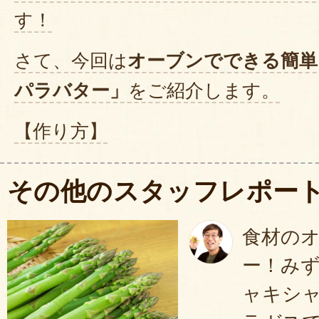
新鮮でみずみずしく甘いアスパラ
す！
しても「お箸が止らない！」と興
さて、今回は
オーブンでできる簡単
パラバター」
をご紹介します。
ごちそうさまでした
2025年05月19
【作り方】
①半分に切ったアスパラをアルミホ
何度か購入しています。毎回甘み
その他のスタッフレポー
しいです。
②塩コショウで味付けし、バターを
2025年05月18
ホイルで包む。
食材の
③オーブントースターで5～6分焼
初めて予約注文しました。
ー！み
さに合わせて焼き時間は調節）
届いたアスパラの太さにびっくり
ャキシ
④アスパラがしんなり柔らかくな
この太さなのに根本まで柔らかく