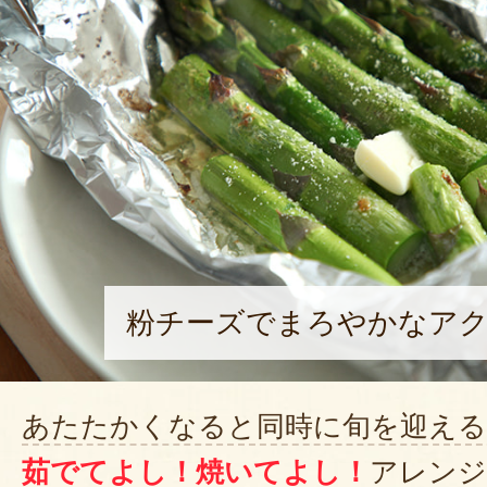
今年２回目の購入です。２箱お願
友人のです。アスパラ収穫体験に
うしても食べたいというので一緒
からも子供達と分けて食べたけど
ったと喜んでましたよ。我が家も
ますが、大々好評です。
間違いないです
粉チーズでまろやかなアク
2025年06
仙台市に転勤したアスパラ好きの
あたたかくなると同時に旬を迎える
スパラガスを送ってあげました。
茹でてよし！焼いてよし！
アレンジ