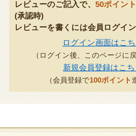
レビューのご記入で、
50ポイン
2026年04月26
(承認時)
レビューを書くには会員ログイン
今年も美味しくいただきました
ガーリックソティ、塩焼き、何を
ログイン画面はこち
ん。
（ログイン後、このページに
また、お願いします
新規会員登録はこち
2026年04
（会員登録で
100ポイント
宮路農場さんの春のアスパラガス
がよく、とても美味しいと思いま
に太くて甘いアスパラガスに感動
入しています。いつもありがとう
2026年04月25