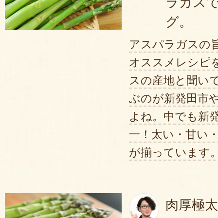
ラガス
べた途端、水分があふれ出て、甘
ーズをかけて完成！
グ。
した。
アスパラの旨みとバター&粉チーズ
マヨネーズを用意していたのです
アスパラガスの
あっという間に食べてしまいまし
♪
オススメレシピを
こんなに美味しいアスパラをあり
スの産地と聞い
宮路農場のアスパラガスは、芯まで
2025年05月
ぶのが新発田市
こと無く食べれますよ！
よね。中でも新
何回も購入させていただいてます
是非、旬のアスパラガスをお楽しみ
一！太い・甘い
いないです。根本の方まで柔らか
が揃っています。
いただいてます。
2025年05
肉厚極
昨年に続き今年も注文させてもら