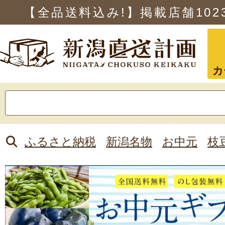
【全品送料込み!】掲載店舗
102
カ
検
索:
ふるさと納税
新潟名物
お中元
枝