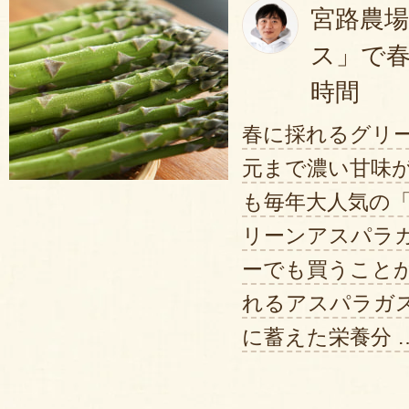
太いアスパラガスがたくさん入って
宮路農
れてくださっていました。塩茹で
ス」で
り甘くてとても美味しいです❣️大当
時間
2025年04月30日
/
ア
春に採れるグリ
元まで濃い甘味が
何度か購入してますが、今年もみ
も毎年大人気の
り美味しくいただきました。
リーンアスパラガ
2025年04
ーでも買うこと
今年も太くてみずみずしいアスパ
れるアスパラガ
ございました。私の親指の太さく
に蓄えた栄養分 
っぽく、見た目はアスパラの横綱
でし、粗熱がとれた頃にそのまま