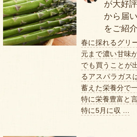
が大好
ら秋でしたが
から届
今年は春のアスパラを食したく注
て驚きました。
をご紹
生の白アスパラと表示サイズより
春に採れるグリ
れて来ました。早速 おおきめの
元まで濃い甘味が
でグリルしました。
でも買うことが
やわらか～ あま～ 全員揃って
るアスパラガス
手に花ではなく 両手にアスパラ
蓄えた栄養分で
た。残りは茹でと
特に栄養豊富と
ソーセージや野菜と炒めて食べま
かったです。
特に5月に収 …
2025年05月01