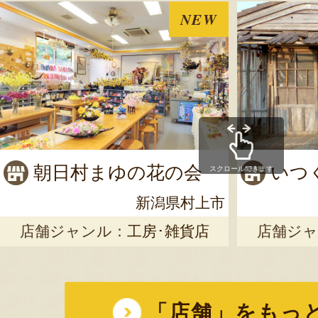
NEW
朝日村まゆの花の会
いつ
スクロールできます
新潟県村上市
店舗ジャンル：
工房･雑貨店
店舗ジャ
「店舗」をもっ