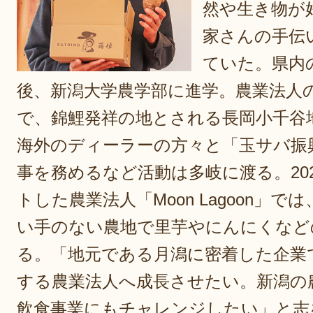
然や生き物が
家さんの手伝
ていた。県内
後、新潟大学農学部に進学。農業法人
で、錦鯉発祥の地とされる長岡小千谷
海外のディーラーの方々と「玉サバ振
事を務めるなど活動は多岐に渡る。202
トした農業法人「Moon Lagoon」
い手のない農地で里芋やにんにくなど
る。「地元である月潟に密着した企業
する農業法人へ成長させたい。新潟の
飲食事業にもチャレンジしたい」と志