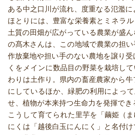
ある中之口川が流れ、度重なる氾濫に
ほとりには、豊富な栄養素とミネラル
土質の田畑が広がっている農業が盛ん
の髙木さんは、この地域で農業の担い
作放棄地や担い手のない農地を譲り受
くをメインに数品目の野菜を栽培して
わりは土作り。県内の畜産農家から牛
にしているほか、緑肥の利用によって
せ、植物が本来持つ生命力を発揮でき
こうして育てられた里芋を「繭姫（ま
にくは「越後白玉にんにく」と名付け