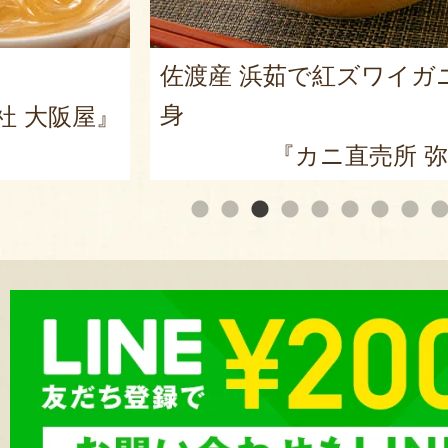
佐渡産 浜茹で紅ズワイガ
身
社 大阪屋』
『カニ直売所 