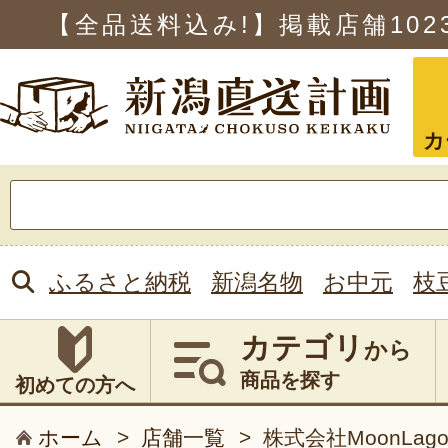
【全品送料込み!】掲載店舗
102
カ
検
索:
ふるさと納税
新潟名物
お中元
枝
カテゴリ
から
商品を探す
初めての方へ
ホーム
>
店舗一覧
>
株式会社MoonLago