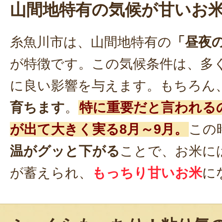
山間地特有の気候が甘いお
糸魚川市は、山間地特有の
「昼夜
が特徴です。この気候条件は、多
に良い影響を与えます。もちろん
育ちます
。
特に重要だと言われる
が出て大きく実る8月～9月。
この
温がグッと下がる
ことで、お米に
が蓄えられ、
もっちり甘いお米
に