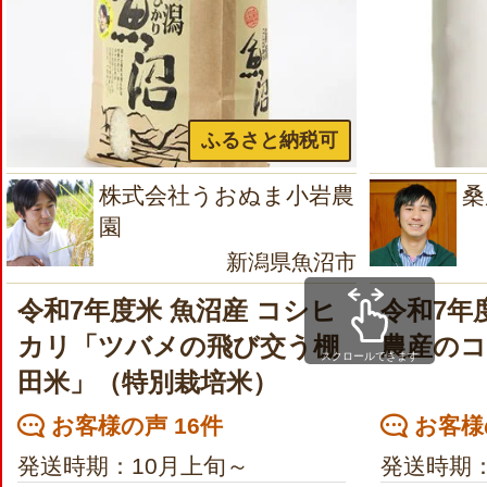
ふるさと納税可
株式会社うおぬま小岩農
桑
園
新潟県魚沼市
令和7年度米 魚沼産 コシヒ
令和7年
カリ「ツバメの飛び交う棚
農産の
スクロールできます
田米」（特別栽培米）
お客様の声 16件
お客様の
発送時期：10月上旬～
発送時期