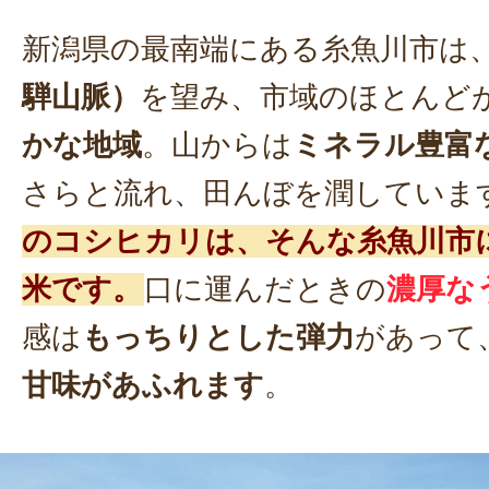
新潟県の最南端にある糸魚川市は
騨山脈）
を望み、市域のほとんど
かな地域
。山からは
ミネラル豊富
さらと流れ、田んぼを潤していま
のコシヒカリは、そんな糸魚川市
米です。
口に運んだときの
濃厚な
感は
もっちりとした弾力
があって
甘味があふれます
。