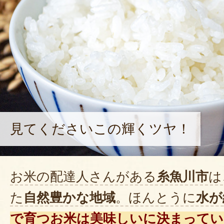
見てくださいこの輝くツヤ！
お米の配達人さんがある
糸魚川市
は
た
自然豊かな地域
。ほんとうに
水が
で育つお米は美味しいに決まってい