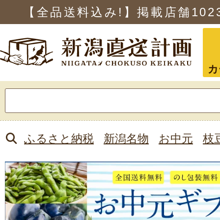
【全品送料込み!】掲載店舗
102
カ
検
索:
ふるさと納税
新潟名物
お中元
枝