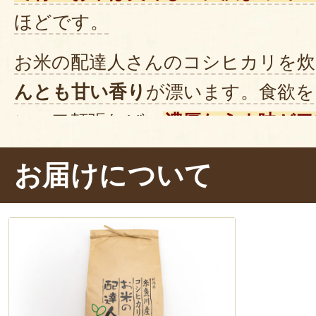
ほどです。
お米の配達人さんのコシヒカリを炊
んとも甘い香り
が漂います。食欲を
に一口頬張れば、
濃厚なうま味が口
ました。
もっちり
とした食感が最
お届けについて
ほど甘味があふれます。