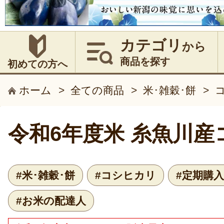
カテゴリ
から
商品を探す
初めての方へ
ホーム
>
全ての商品
>
米･雑穀･餅
>
令和6年度米 糸魚川産
#米･雑穀･餅
#コシヒカリ
#定期購
#お米の配達人