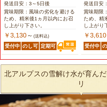
発送目安：3～5日後
発送目安：
賞味期限：風味の劣化を避ける
賞味期限
ため、精米後1ヵ月以内にお召
ため、精
し上がり下さい。
し上がり
￥3,130
￥3,610
～
(送料込)
受付中
のし可
定期可
受付中
北アルプスの雪解け水が育んだ
リ