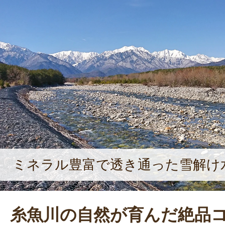
のは、おかきなどの加工品や野菜の
発である。地域振興のため、業種問
中で様々な商品を開発している。自慢
の熱い想いを込める。
ミネラル豊富で透き通った雪解け
糸魚川の自然が育んだ絶品