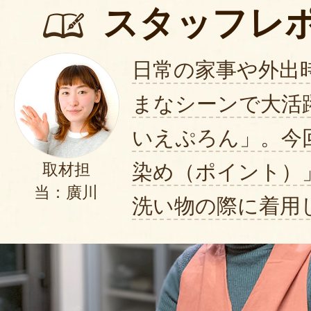
スタッフレ
日常の家事や外出
まなシーンで大活
いえぷろん」。今
染め（ポイント）
取材担
当：廣川
洗い物の際に着用