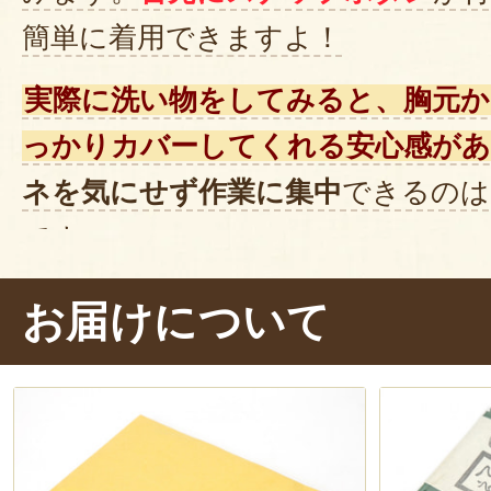
簡単に着用できますよ！
実際に洗い物をしてみると、胸元か
っかりカバーしてくれる安心感が
ネを気にせず作業に集中
できるのは
です。
使用後はサッと洗って干しておくだ
お届けについて
う間に乾く速乾性
も魅力。衛生面が
も、これなら毎日気兼ねなく使えま
の手ぬぐいが、現代の私たちの暮ら
馴染むのだと実感できました！