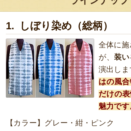
ラインナップ
1. しぼり染め（総柄）
全体に施
が、
装い
演出しま
はの風合
だけの表
魅力です
【カラー】グレー・紺・ピンク