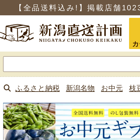
【全品送料込み!】掲載店舗
102
カ
検
索:
ふるさと納税
新潟名物
お中元
枝