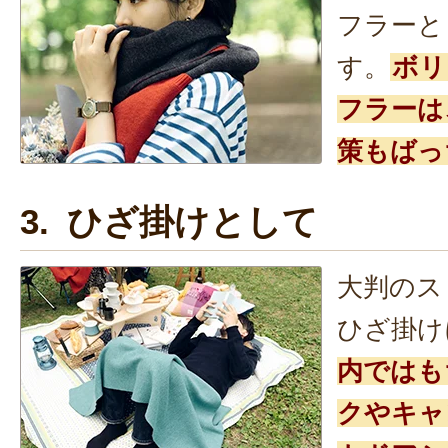
フラーと
す。
ボリ
フラーは
策もばっ
3. ひざ掛けとして
大判のス
ひざ掛け
内ではも
クやキャ