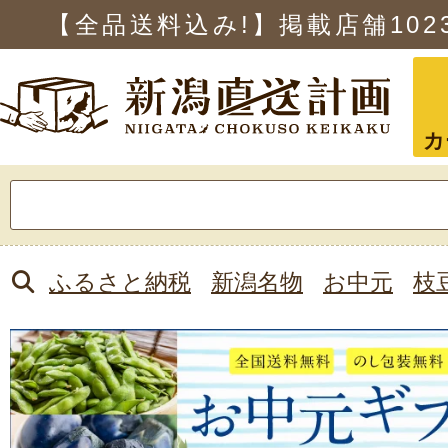
【全品送料込み!】掲載店舗
102
カ
検
索:
ふるさと納税
新潟名物
お中元
枝