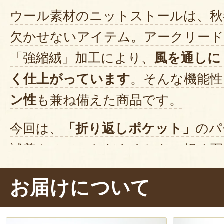
ウール素材のニットストールは、秋
欠かせないアイテム。アークリー
「強縮絨」加工により、
風を通しに
く仕上がっています
。そんな機能性
ン性
も兼ね備えた商品です。
今回は、
「折り返しポケット」
のパ
試着させていただきました。軽く羽
で、
コーディネートが様
になります
お届けについて
ったかくて肌触りが気持ちいい～～
コーディネートにプラスするだけ