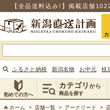
【全品送料込み!】掲載店舗
102
カ
検
索:
ふるさと納税
新潟名物
お中元
枝
カテゴリ
から
商品を探す
初めての方へ
ホーム
>
店舗一覧
>
アークリード
>