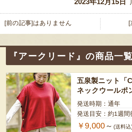
2023年12月15日
[前の記事]はありません
投
稿
ナ
『アークリード』の商品一
ビ
ゲ
五泉製ニット「CL
ー
ネックウールポ
シ
ョ
発送時期：通年
発送目安：約1週間
ン
￥9,000
～
(送料込