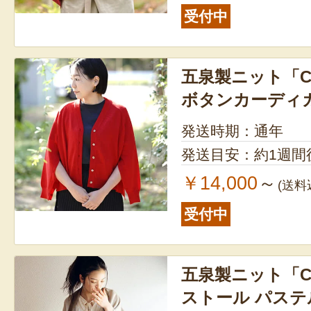
受付中
五泉製ニット「CL
ボタンカーディ
発送時期：通年
発送目安：約1週間
￥14,000
～
(送料
受付中
五泉製ニット「CL
ストール パステ