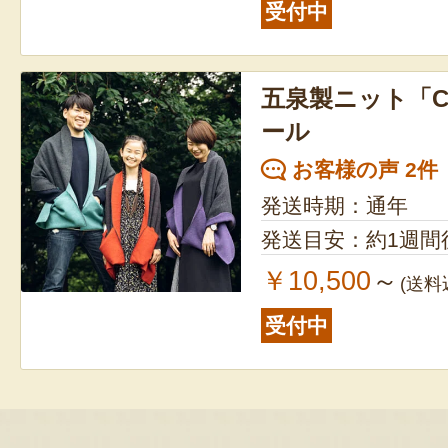
受付中
五泉製ニット「CL
ール
お客様の声 2件
発送時期：通年
発送目安：約1週間
￥10,500
～
(送料
受付中