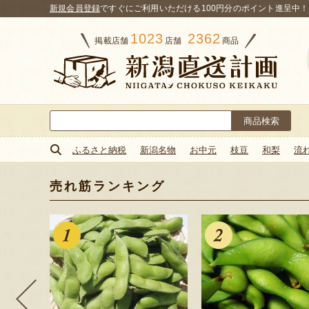
新規会員登録
ですぐにご利用いただける100円分のポイント進呈中！
1023
2362
掲載店舗
店舗
商品
検
索:
ふるさと納税
新潟名物
お中元
枝豆
和梨
流
売れ筋ランキング