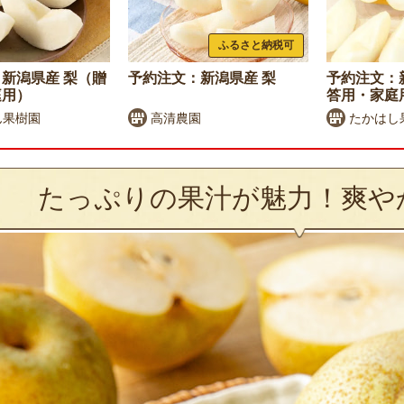
ふるさと納税可
新潟県産 梨（贈
予約注文：新潟県産 梨
予約注文：
庭用）
答用・家庭
ん果樹園
高清農園
たかはし
たっぷりの果汁が魅力！爽や