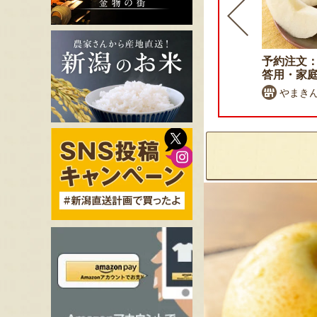
予約注文：新潟県産 桃（贈
予約注文：
答用・家庭用）
答用・家
石田フルーツガーデン
やまき