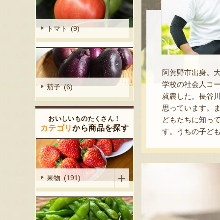
トマト (9)
阿賀野市出身。
学校の社会人コー
茄子 (6)
就農した。長谷
思っています。ま
おいしいものたくさん！
どもたちに知っ
カテゴリ
から商品を探す
す。うちの子ど
果物 (191)