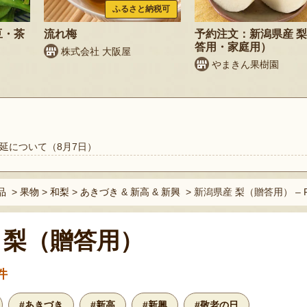
ふるさと納税可
豆・茶
流れ梅
予約注文：新潟県産 
答用・家庭用）
株式会社 大阪屋
やまきん果樹園
延について（8月7日）
品
>
果物
>
和梨
>
あきづき
&
新高
&
新興
>
新潟県産 梨（贈答用） – Fa
 梨（贈答用）
件
#あきづき
#新高
#新興
#敬老の日