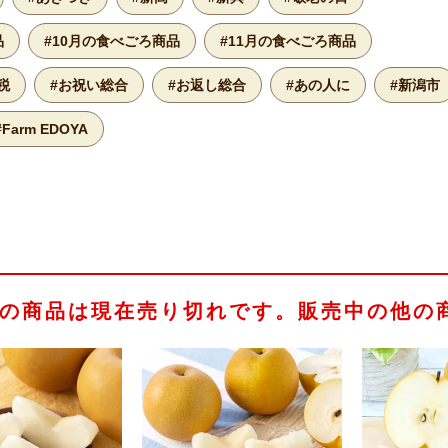
品
#10月の食べごろ商品
#11月の食べごろ商品
税
#お祝い総合
#お返し総合
#あの人に
#新潟市
#Farm EDOYA
の商品は現在売り切れです。販売中の他の