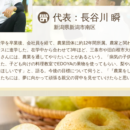
代表：長谷川 瞬
新潟県新潟市南区
大学を卒業後、会社員を経て、農業団体に約12年間所属。農家と関
スに進学した。在学中から合わせて3年ほど、三条市や旧白根市大
川さんには、農業を通してやりたいことがあるという。「病気の子
た、子ども向けの料理教室でEDOYAの果物を使ってもらい、梨
てほしいです」と、語る。今後の目標について伺うと、「『農業を
もたちには、夢に向かって頑張る親父の背中を見せていけたらと思