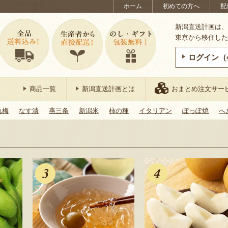
ホーム
初めての方へ
配
新潟直送計画は、
東京から移住した
ログイン（
商品一覧
新潟直送計画とは
おまとめ注文サー
れ梅
なす漬
燕三条
新潟米
柿の種
イタリアン
ぽっぽ焼
へ