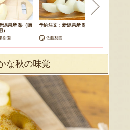
新潟県産 梨（贈
予約注文：新潟県産 梨
予約注文：新
用）
果樹園
佐藤梨園
のざきフ
かな秋の味覚