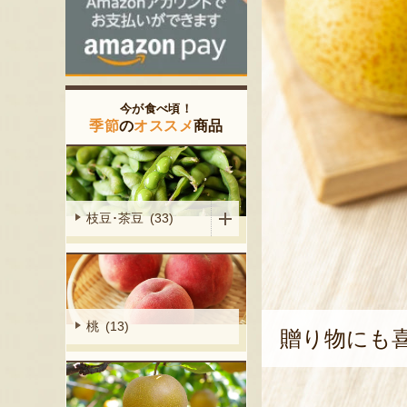
今が食べ頃！
季節
の
オススメ
商品
枝豆･茶豆 (33)
桃 (13)
贈り物にも