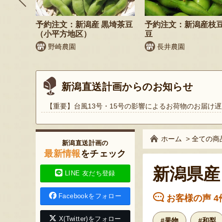
鬼もろこ
予約注文：新潟産 黒埼茶豆
予約注文：新潟産枝
（小平方地区）
豆
く
野崎農園
長井農園
新潟直送計画からのお知らせ
【重要】台風13号・15号の影響によるお荷物のお届け遅
ホーム
>
全ての商
新潟直送計画の
最新情報
をチェック
新潟県産
LINE 友だち登録
Facebookをフォロー
お客様の声 4
X(Twitter)をフォロー
#果物
#和梨