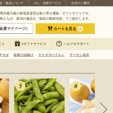
送・返品について
のし・包装サービス
出店のご案内
県内最大級の産地直送型お取り寄せ通販・ギフトサイトです。
私たちが、新潟の逸品を「独自の取材内容」でご紹介します。
会員マイページ）
カートを見る
0
eギフトサービス
ヘルプ＆サポート
ビス
ぎそば
栃尾の油揚げ
ヤスダヨーグルト
サーモン塩辛