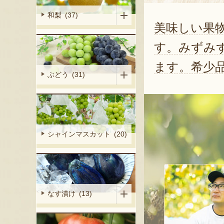
和梨 (37)
美味しい果
す。みずみ
ます。希少
ぶどう (31)
シャインマスカット (20)
なす漬け (13)