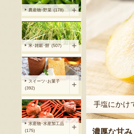
農産物･野菜 (178)
米･雑穀･餅 (507)
スイーツ･お菓子
(392)
手塩にかけ
水産物･水産加工品
濃厚な甘み
(175)