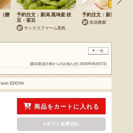
ふるさと納税
梨（贈
予約注文：新潟 黒埼産 枝
予約注文：新潟県産 梨
豆・茶豆
高清農園
サンクスファーム黒鳥
一覧
[新潟直送計画からのお知らせ]
2026年08月07日
rm EDOYA
商品をカートに入れる
eギフト在庫切れ