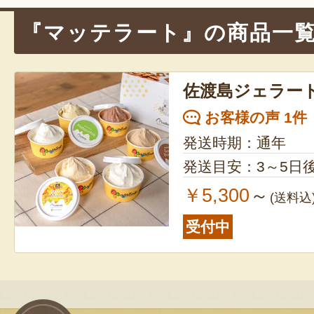
『マッテラート』の商品一
佐渡島ジェラー
お客様の声 1件
発送時期：通年
発送目安：3～5日
￥5,300
～
(送料込
受付中