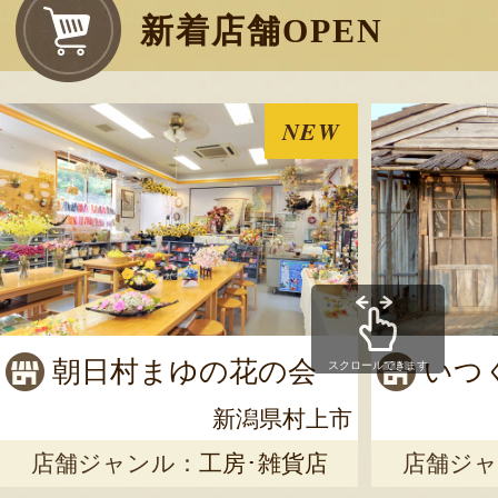
新着店舗OPEN
NEW
朝日村まゆの花の会
いつ
スクロールできます
新潟県村上市
店舗ジャンル：
工房･雑貨店
店舗ジャ