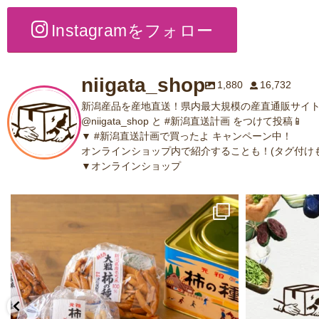
Instagramをフォロー
niigata_shop
1,880
16,732
新潟産品を産地直送！県内最大規模の産直通販サイト
@niigata_shop と #新潟直送計画 をつけて投稿📱
▼ #新潟直送計画で買ったよ キャンペーン中！
オンラインショップ内で紹介することも！(タグ付けも
▼オンラインショップ