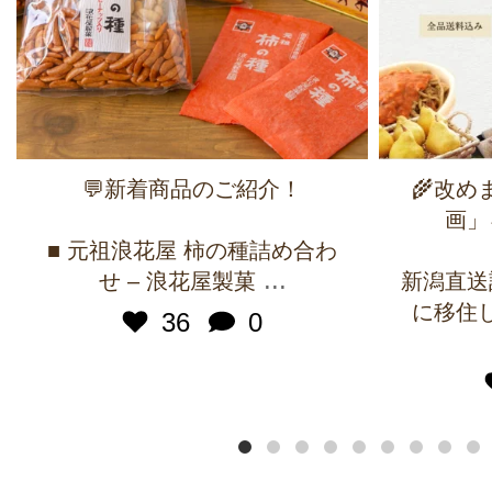
💬新着商品のご紹介！
🌾改
画」
■ 元祖浪花屋 柿の種詰め合わ
...
せ – 浪花屋製菓
新潟直送
に移住
36
0