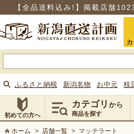
【全品送料込み!】掲載店舗
102
カ
検
索:
ふるさと納税
新潟名物
お中元
枝
カテゴリ
から
商品を探す
初めての方へ
ホーム
>
店舗一覧
>
マッテラート