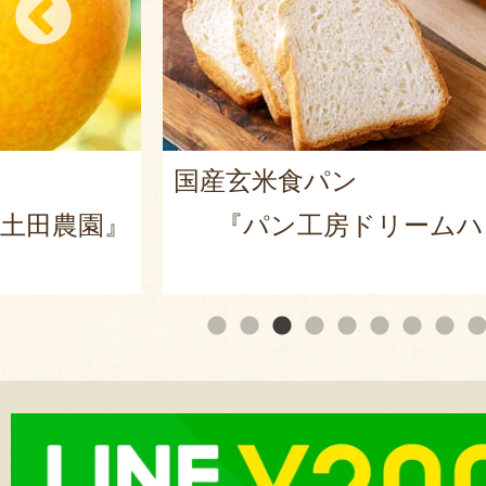
国産玄米食パン
土田農園』
『パン工房ドリームハ