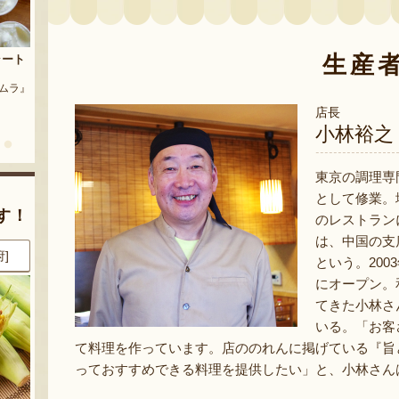
茶豆
生産
流れ梅
農園』
予約注文：魚沼の定番 まるつた
『株式会社 大阪屋』
のなす漬け 深雪なす
店長
『農房 丸蔦食品』
小林裕之
東京の調理専
として修業。
す！
のレストラン
は、中国の支
都]
8月7日 12:23 [新潟県]
8月7日 12:20 [埼玉県]
という。20
にオープン。
てきた小林さ
いる。「お客
て料理を作っています。店ののれんに掲げている『旨
っておすすめできる料理を提供したい」と、小林さん