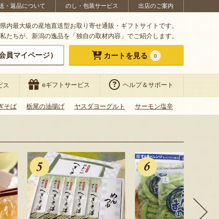
送・返品について
のし・包装サービス
出店のご案内
県内最大級の産地直送型お取り寄せ通販・ギフトサイトです。
私たちが、新潟の逸品を「独自の取材内容」でご紹介します。
会員マイページ）
カートを見る
0
eギフトサービス
ヘルプ＆サポート
ビス
ぎそば
栃尾の油揚げ
ヤスダヨーグルト
サーモン塩辛