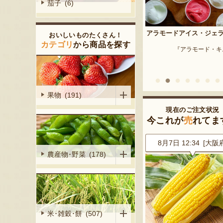
茄子 (6)
予約注文：新潟産 枝豆・
アラモードアイス・ジェラート
おいしいものたくさん！
『はちしろ枝豆
産シャインマ
カテゴリ
から商品を探す
『アラモード・キムラ』
陽くだもの園』
果物 (191)
現在のご注文状況
今これが
売
れてま
5 [東京都]
8月7日 12:34 [大阪府]
8月7日 12:34 [東京
農産物･野菜 (178)
米･雑穀･餅 (507)