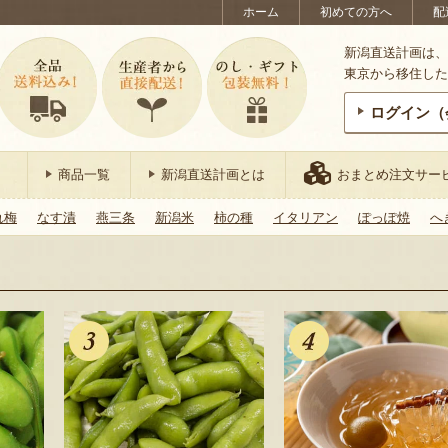
ホーム
初めての方へ
配
新潟直送計画は、
東京から移住した
ログイン（
商品一覧
新潟直送計画とは
おまとめ注文サー
れ梅
なす漬
燕三条
新潟米
柿の種
イタリアン
ぽっぽ焼
へ