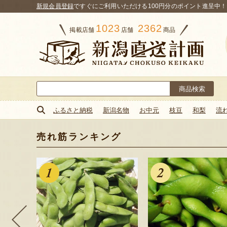
新規会員登録
ですぐにご利用いただける100円分のポイント進呈中！
1023
2362
掲載店舗
店舗
商品
検
索:
ふるさと納税
新潟名物
お中元
枝豆
和梨
流
売れ筋ランキング