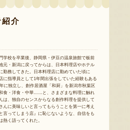
者紹介
予約注文：新潟産 アールスメロ
ン（盆メロン）
予約注文：新潟県産 梨
予約注文
『情熱野菜の太田農園』
『くまの森ファーム』
門学校を卒業後、静岡県・伊豆の温泉旅館で板前
地元・新潟に戻ってからは、日本料理店やホテル
に勤務してきた。日本料理店に勤めていた頃に
店に指導員として1年間出張をしていた経験もある
8月7日 12:35 [東京都]
8月7日 12:34 [大阪府]
8月7
03年に独立し、創作居酒屋「和厨」を新潟市秋葉区
和食・洋食・中華……と、さまざまな料理に触れ
んは、独自のセンスからなる創作料理を提供して
さんに美味しいと言ってもらうことを第一に考え
と言ってしまう店』に恥じないような、自信をも
は熱く語ってくれた。