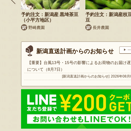
そば
予約注文：新潟産 黒埼茶豆
予約注文：新潟産枝
）
（小平方地区）
豆
野崎農園
長井農園
新潟直送計画からのお知らせ
一
【重要】台風13号・15号の影響によるお荷物のお届け遅
について（8月7日）
[新潟直送計画からのお知らせ]
2026年08月