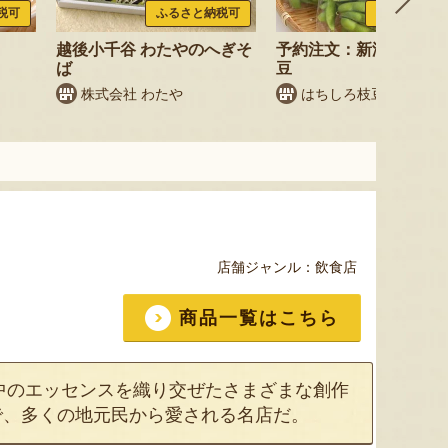
税可
ふるさと納税可
ふるさと納税
越後小千谷 わたやのへぎそ
予約注文：新潟産 枝豆
ば
豆
株式会社 わたや
はちしろ枝豆農園
店舗ジャンル：
飲食店
商品一覧はこちら
中のエッセンスを織り交ぜたさまざまな創作
で、多くの地元民から愛される名店だ。