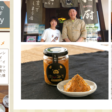
スメ
農家
新潟の夏と言えば大阪屋の流
魚沼市だけで作られている
豆・
れ梅！国産の梅果汁とくずき
「深雪なす」を使ったなす漬
た枝
り風のゼリーの相性が抜群。
け。しっかりとした塩味が好
クの
爽やかな甘みとツルッとした
評で、地元の直売所で大人気
し下
食感は一度食べたらクセにな
の商品です。夏はもちろん、
メ！
るはず！お中元にも喜ばれる
甘みがのった秋なすは特に絶
こと間違い無し！
品。新米との相性も抜群で
す！