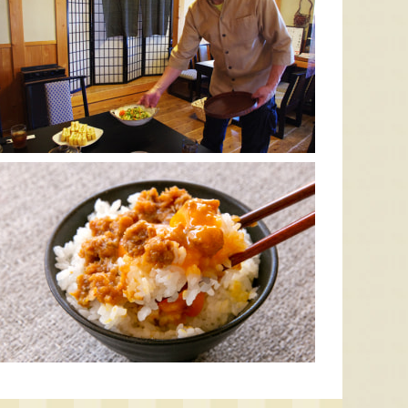
太田農園が手塩にかけて育て
新潟市江南区で育てられた和
柔らか
たアールスメロン！イギリス
梨。有機質肥料と、すべての
魅力の
生まれの原種メロンの血をひ
実に袋をかける丁寧な手仕事
河・信
く、「メロンの王様」とも呼
によって、濃厚な甘みと美し
土壌で
ばれる高級メロンを農園より
い姿を持つ梨が生み出されま
ました
直送！お盆などの贈答用にも
す。「愛甘水」や「王秋」な
のもと
おすすめです。
ど、旬の品種をお届けしま
います
す。
ですよ