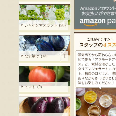
シャインマスカット (20)
これがイチオシ！
スタッフの
オス
細胞壁」由来
販売当初から変わらないレシ
この道50年の大ベテラン
なす漬け (13)
ぶどうを栽培
ピで作る「アラモードアイ
が育てた美味しい新潟枝
くだもの園の
ス」と、素材を活かした「イ
茶豆！手塩にかけて育て
ット。一般的
タリアンジェラート」のセッ
豆の甘味と深い香り、コ
緑色」のもの
ト。独自の口どけと、濃密で
ある旨味を是非一度お試
ら収穫する
ありながらさっぱりとした後
さい。お中元にもオスス
2種類をご用
味をお楽しみください！
トマト (9)