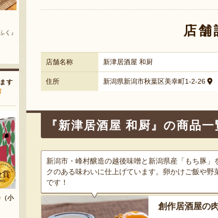
シヒカ
新潟 黒埼産 枝豆・茶豆
新潟産 黒埼茶豆（小平方地区）
店舗
『黒埼板井っ娘枝豆生産組合』
『野崎農園』
農園』
店舗名称
新津居酒屋 和厨
住所
新潟県新潟市秋葉区美幸町1-2-26
ます
声
『新津居酒屋 和厨』の商品一
新潟市・峰村醸造の越後味噌と新潟県産「もち豚」
クのある味わいに仕上げています。卵かけご飯や野
です！
カ（小
創作居酒屋の