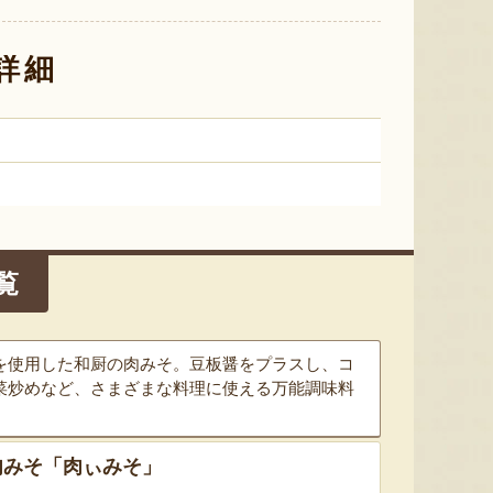
新潟産 黒埼茶豆（小平方地区）
津南産 鬼もろこし
令和7年
リ「こ
詳細
『野崎農園』
『株式会社鬼や福ふく』
覧
を使用した和厨の肉みそ。豆板醤をプラスし、コ
菜炒めなど、さまざまな料理に使える万能調味料
肉みそ「肉ぃみそ」