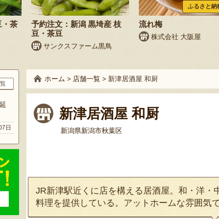
ふるさと納
豆・茶
予約注文：新潟 黒埼産 枝
流れ梅
豆・茶豆
株式会社 大阪屋
サンクスファーム黒鳥
ホーム
>
店舗一覧
>
新津居酒屋 和厨
覧
延
新津居酒屋 和厨
07日
新潟県新潟市秋葉区
JR新津駅近くに店を構える居酒屋。和・洋・
料理を提供している。アットホームな雰囲気