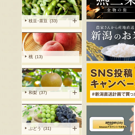
枝豆･茶豆 (33)
桃 (13)
和梨 (37)
ぶどう (31)