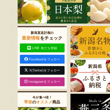
新潟直送計画の
最新情報
をチェック
LINE 友だち登録
Facebookをフォロー
X(Twitter)をフォロー
Instagramをフォロー
今が食べ頃！
季節
の
オススメ
商品