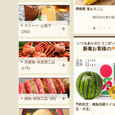
（小平方地区）
津南産 鬼もろこし
令和7年度米 南魚沼産コ
リ「こまがた家のお米」
『野崎農園』
『株式会社鬼や福ふく』
『こまがた
スイーツ･お菓子
(392)
いつもありがとうござい
新着お客様の
水産物･水産加工品
(175)
精肉･肉加工品 (65)
予約注文：南魚沼産スイ
玉・大玉）