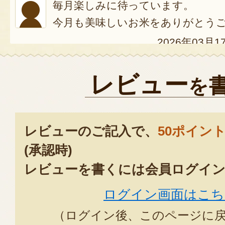
毎月楽しみに待っています。
今月も美味しいお米をありがとう
2026年03月1
リピートです。
レビュー
を
安定の美味しさに毎日幸せを感じ
感謝です。
2026年02月1
レビューのご記入で、
50ポイン
(承認時)
もっちりつやつやで食べ応えのあ
レビューを書くには会員ログイン
りがたく頂いております。
ログイン画面はこち
送料込みでこのお値段この質はお
ありがとうございます。
（ログイン後、このページに