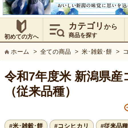
カテゴリ
から
商品を探す
初めての方へ
ホーム
>
全ての商品
>
米･雑穀･餅
>
令和7年度米 新潟県産
（従来品種）
#米･雑穀･餅
#コシヒカリ
#従来品