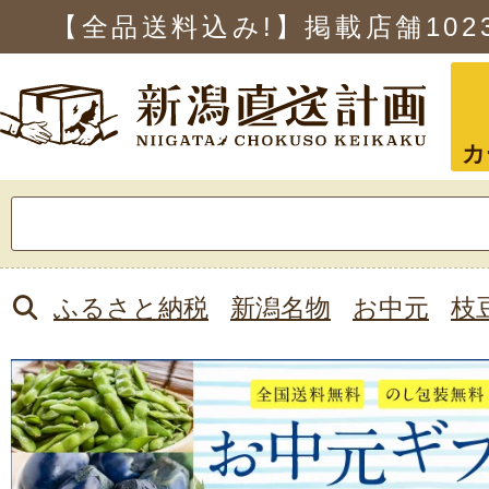
【全品送料込み!】掲載店舗
102
カ
検
索:
ふるさと納税
新潟名物
お中元
枝