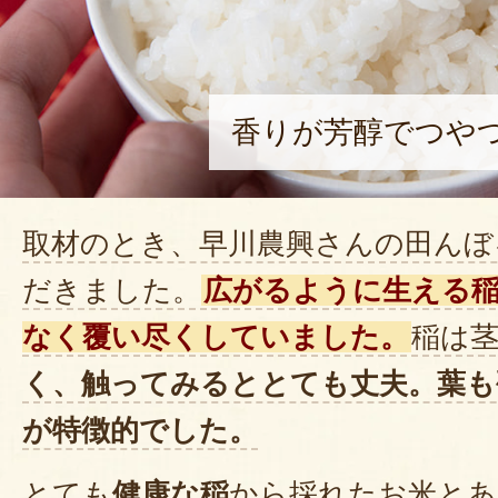
香りが芳醇でつや
取材のとき、早川農興さんの田んぼ
だきました。
広がるように生える
なく覆い尽くしていました。
稲は
く
、触ってみると
とても丈夫
。葉も
が特徴的
でした。
とても
健康な稲
から採れたお米とあ