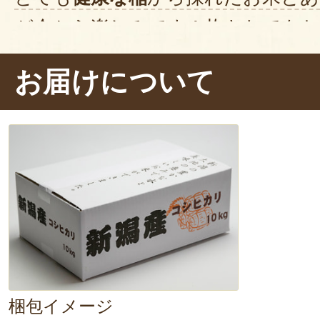
が今から楽しみです！炊きたてをお
と、
芳醇な香り
が食欲をそそります
お届けについて
せん。さっそく一口いただきます。
ぱくっ。うん、
濃厚！
強いうま味を
す。インパクトのある味に感動です
た食感
を楽しんでいると、
優しい甘
あふれてきます。
噛むほどに幸せ
でした。
梱包イメージ