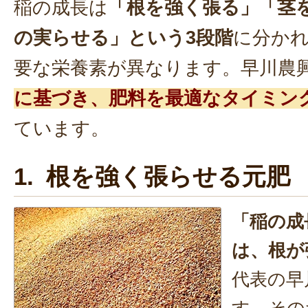
稲の成長は
「根を強く張る」「茎
の実らせる」という3段階
に分か
要な栄養素が異なります。早川農
に基づき、肥料を最適なタイミン
ています。
1. 根を強く張らせる元肥
「稲の成
は、根が
代表の早