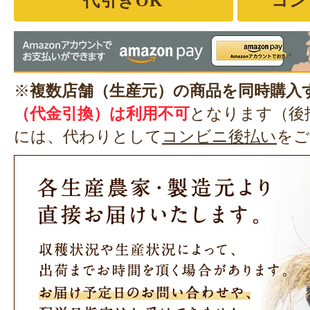
代引きOK
コン
※
複数店舗（生産元）の商品を同時購入
（代金引換）は利用不可
となります（後
には、代わりとして
コンビニ後払い
をご