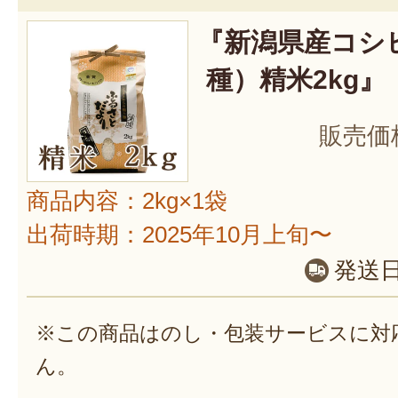
『新潟県産コシ
種）精米2kg』
販売価
商品内容：2kg×1袋
出荷時期：2025年10月上旬〜
発送
※この商品はのし・包装サービスに対
ん。