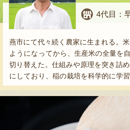
4代目：早
燕市にて代々続く農家に生まれる。米
ようになってから、生産米の全量を
切り替えた。仕組みや原理を突き詰
にしており、稲の栽培を科学的に学
り使わない栽培にも取り組む。美味
美味しさを証明するべく、「あなた
い米コンテスト」など、国内でも有
数々の賞を獲得している。米の味を