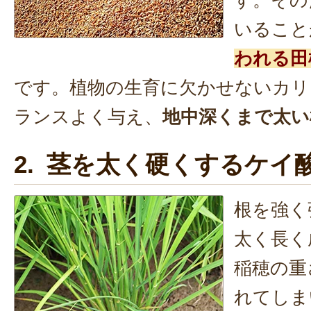
す。その
いること
われる田
です。植物の生育に欠かせないカリ
ランスよく与え、
地中深くまで太い
2. 茎を太く硬くするケイ
根を強く
太く長く
稲穂の重
れてしま