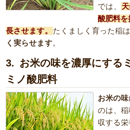
では、
天
酸肥料を
長させます。
たくましく育った稲
く実らせます
。
3. お米の味を濃厚にする
ミノ酸肥料
お米の味
のは、稲
収する栄