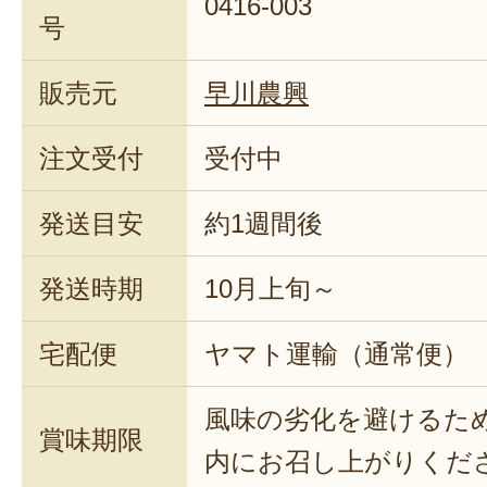
0416-003
号
販売元
早川農興
注文受付
受付中
発送目安
約1週間後
発送時期
10月上旬～
宅配便
ヤマト運輸（通常便）
風味の劣化を避けるた
賞味期限
内にお召し上がりくだ