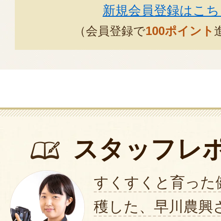
2026年01月2
新規会員登録はこち
（会員登録で
100ポイント
スタッフレ
すくすくと育った
穫した、早川農興