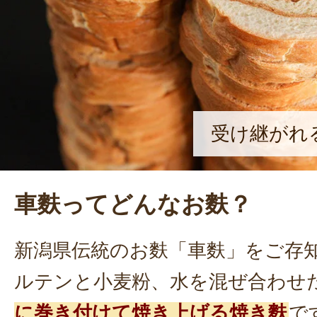
受け継がれ
車麩ってどんなお麩？
新潟県伝統のお麩「車麩」をご存
ルテンと小麦粉、水を混ぜ合わせ
に巻き付けて焼き上げる焼き麩
で