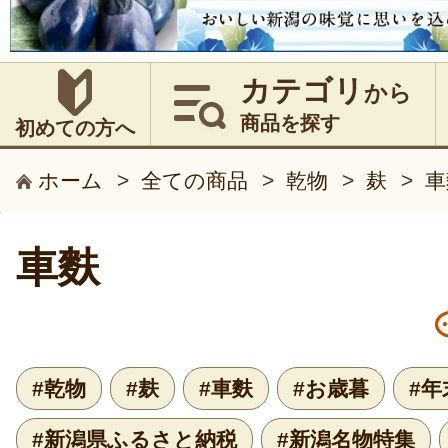
カテゴリ
から
商品を探す
初めての方へ
ホーム
>
全ての商品
>
乾物
>
麸
>
車
車麩
#乾物
#麸
#車麩
#お歳暮
#
#新潟県ふるさと納税
#新潟名物特集