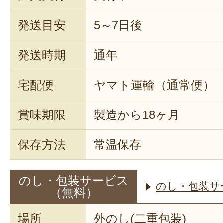
発送目安
5～7日後
発送時期
通年
宅配便
ヤマト運輸（通常便）
賞味期限
製造から18ヶ月
保存方法
常温保存
のし・包装サービス
のし・包装サ
（無料）
場所
外のし(二重包装)