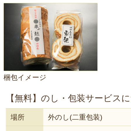
塩…小さじ1/4
ブラックペッパー…少々
ドライパセリ…少々
《作り方》
1. 車麩は水で戻し、絞って一口大
をむいて薄切りにする。フライパ
梱包イメージ
て火にかけ、溶けたら玉ねぎを入れ
炒める。
【無料】のし・包装サービスに
2. そこにコンソメスープ、車麸を
場所
外のし(二重包装)
塩、ブラックペッパーで味を整え弱