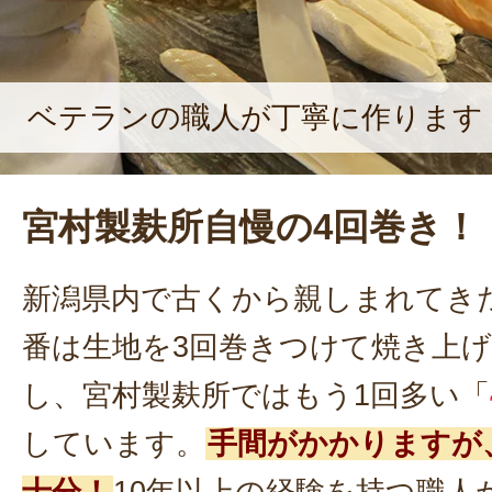
ベテランの職人が丁寧に作ります
宮村製麸所自慢の4回巻き！
新潟県内で古くから親しまれてき
番は生地を3回巻きつけて焼き上
し、宮村製麸所ではもう1回多い「
しています。
手間がかかりますが
十分！
10年以上の経験を持つ職人