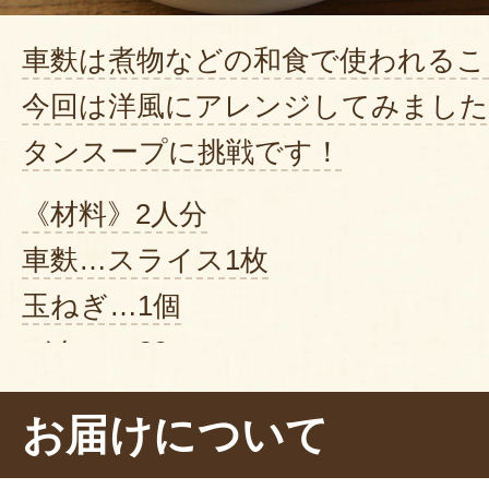
車麩は煮物などの和食で使われるこ
今回は洋風にアレンジしてみまし
タンスープに挑戦です！
《材料》2人分
車麩…スライス1枚
玉ねぎ…1個
バター…20g
ピザ用チーズ…適量
お届けについて
コンソメスープ…500g（水500cc