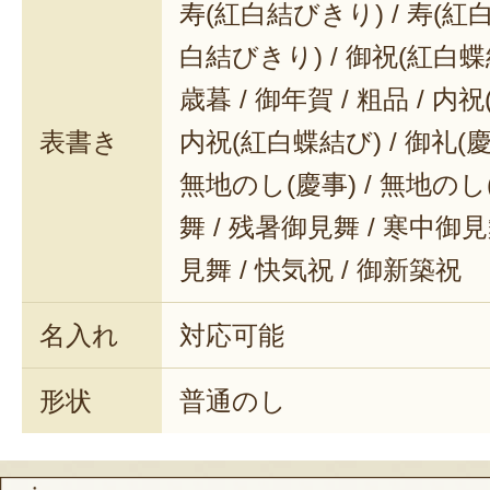
寿(紅白結びきり) / 寿(紅白
3. 耐熱の器に移し、ピザチーズを
白結びきり) / 御祝(紅白蝶結
で色づくまで焼く（5～6分）。
歳暮 / 御年賀 / 粗品 / 内
4. 受け皿に取り出し、ドライパセ
表書き
内祝(紅白蝶結び) / 御礼(慶事
がり。
無地のし(慶事) / 無地のし
舞 / 残暑御見舞 / 寒中御見舞
かんたーん！
見舞 / 快気祝 / 御新築祝
早速実食です。
名入れ
対応可能
美味しい！！！
形状
普通のし
旨味の染み込んだ車麩とチーズが合
もいいですね～。