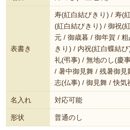
寿(紅白結びきり) / 寿(
(紅白結びきり) / 御祝(
元 / 御歳暮 / 御年賀 / 
表書き
きり) / 内祝(紅白蝶結び) 
礼(弔事) / 無地のし(慶事
/ 暑中御見舞 / 残暑御見舞
志(仏事) / 御見舞 / 快
名入れ
対応可能
形状
普通のし