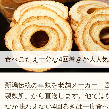
食べごたえ十分な4回巻きが大人気
新潟伝統の車麩を老舗メーカー「
製麸所」から直送します。他では
なか味わえない4回巻きは一度食