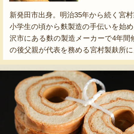
新発田市出身。明治35年から続く宮村
小学生の頃から麩製造の手伝いを始め
沢市にある麩の製造メーカーで4年間
の後父親が代表を務める宮村製麸所に
生麩製造の技術を活かし、「麩まんじ
数多くのメディアから取り上げられ
る存在となった。現在もお客さんに
作りを目指し、研究を重ねる生粋の職