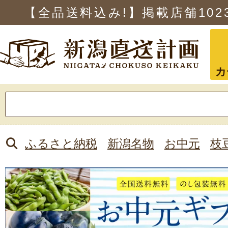
【全品送料込み!】掲載店舗
102
カ
検
索:
ふるさと納税
新潟名物
お中元
枝