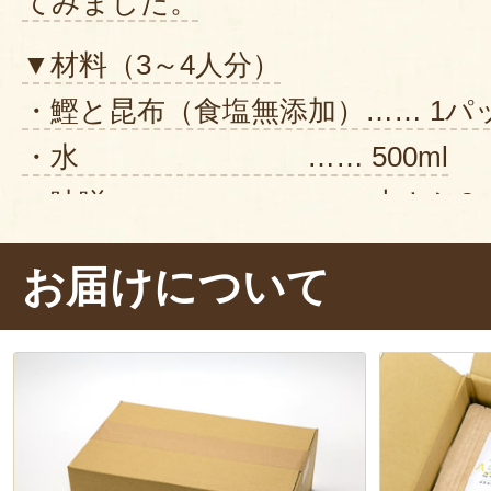
てみました。
▼材料（3～4人分）
・鰹と昆布（食塩無添加）…… 1パ
・水 …… 500ml
・味噌 …… 大さじ2
・ほうれん草 …… 1/4束
お届けについて
・油揚げ …… 1/2枚
▼作り方
1. 鍋に水と出汁パックを入れ、中
2. 沸騰してきたら、火を弱め、沸