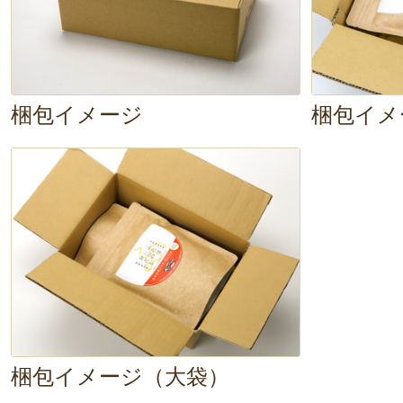
してパックを取り出す。（A）
3. ほうれん草は3cmの長さに切り
にする。（B）
梱包イメージ
梱包イメ
4. （B）の具材を（A）のダシ汁に
したら火を弱め、味噌を溶き入れて
作っている間から、お出汁の香りが
く、味見を……。「いだだきま～す
しい～。身体の隅々にまで染みわた
の優しい味わい。思わず目を閉じて
ほっとする～」。
ほうれん草や油揚
梱包イメージ（大袋）
を引き立ててくれるお出汁ですね～