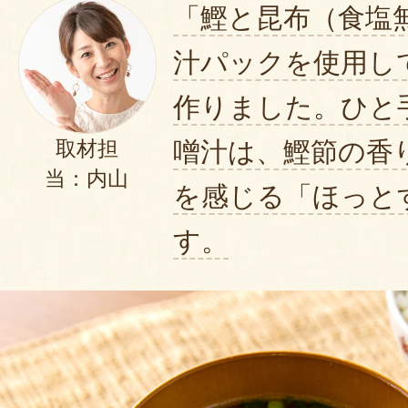
「鰹と昆布（食塩
汁パックを使用し
作りました。ひと
噌汁は、鰹節の香
取材担
当：内山
を感じる「ほっと
す。