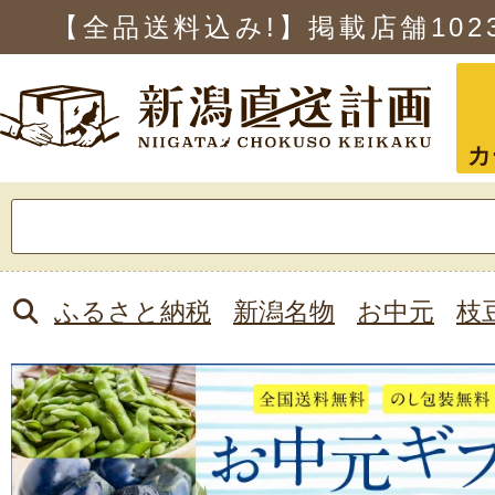
【全品送料込み!】掲載店舗
102
カ
検
索:
ふるさと納税
新潟名物
お中元
枝