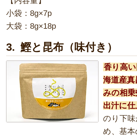
【内容量】
小袋：8g×7p
大袋：8g×18p
3. 鰹と昆布（味付き）
香り高い
海道産真
みの相乗
出汁に仕
のり下味
め、基本