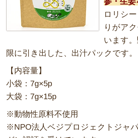
参・生姜
ロリシー
りがアク
います。
限に引き出した、出汁パックです。
【内容量】
小袋：7g×5p
大袋：7g×15p
※動物性原料不使用
※NPO法人ベジプロジェクトジャ