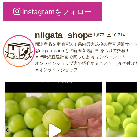
Instagramをフォロー
niigata_shop
1,877
16,714
新潟産品を産地直送！県内最大規模の産直通販サイト
@niigata_shop と #新潟直送計画 をつけて投稿📱
▼ #新潟直送計画で買ったよ キャンペーン中！
オンラインショップ内で紹介することも！(タグ付けも
▼オンラインショップ