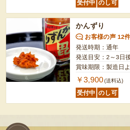
受付中
のし可
かんずり
お客様の声 12
発送時期：通年
発送目安：2～3日
賞味期限：製造日よ
￥3,900
(送料込)
受付中
のし可