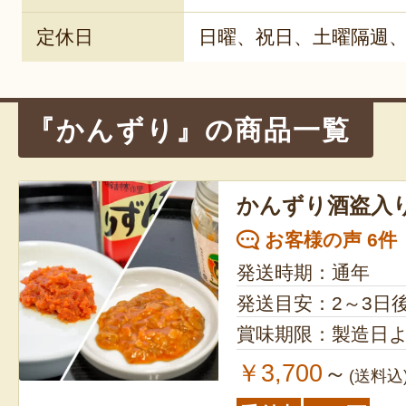
定休日
日曜、祝日、土曜隔週、年末
『かんずり』の商品一覧
かんずり酒盗入
お客様の声 6件
発送時期：通年
発送目安：2～3日
賞味期限：製造日よ
￥3,700
～
(送料込