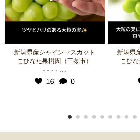
新潟県産シャインマスカット
新潟県
こひなた果樹園（三条市）
こひな
...
- - - -
16
0