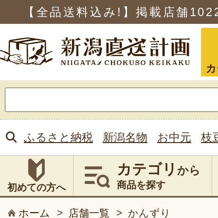
【全品送料込み!】掲載店舗
102
カ
検
索:
ふるさと納税
新潟名物
お中元
枝
カテゴリ
から
商品を探す
初めての方へ
ホーム
>
店舗一覧
>
かんずり