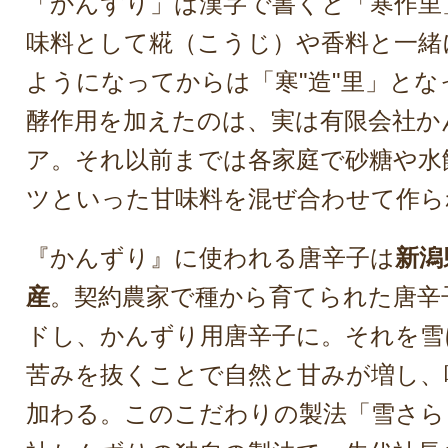
「かんずり」は漢字で書くと「寒作里
味料として糀（こうじ）や香料と一緒
ようになってからは「寒"造"里」と
酵作用を加えたのは、実は有限会社か
ア。それ以前までは各家庭で砂糖や水
ツといった甘味料を混ぜ合わせて作ら
『かんずり』に使われる唐辛子は
新潟
産
。契約農家で種から育てられた唐辛
ドし、かんずり用唐辛子に。それを雪
苦みを抜くことで自然と甘みが増し、
加わる。このこだわりの製法「雪さら