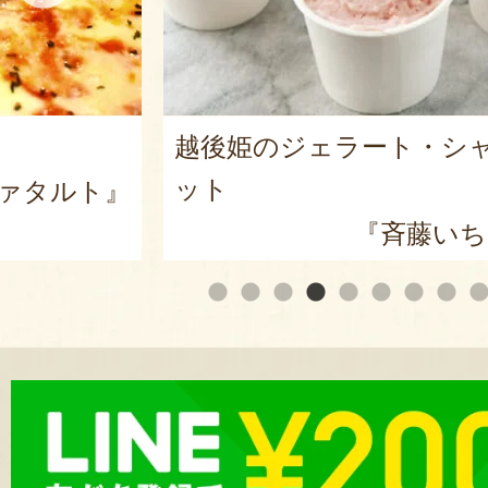
・シャーベ
サーバーロック「ウェー
ブラー イリス」
いちご園』
『Art